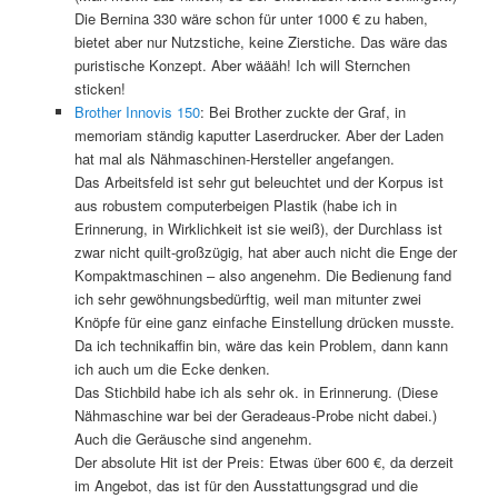
Die Bernina 330 wäre schon für unter 1000 € zu haben,
bietet aber nur Nutzstiche, keine Zierstiche. Das wäre das
puristische Konzept. Aber wäääh! Ich will Sternchen
sticken!
Brother Innovis 150
: Bei Brother zuckte der Graf, in
memoriam ständig kaputter Laserdrucker. Aber der Laden
hat mal als Nähmaschinen-Hersteller angefangen.
Das Arbeitsfeld ist sehr gut beleuchtet und der Korpus ist
aus robustem computerbeigen Plastik (habe ich in
Erinnerung, in Wirklichkeit ist sie weiß), der Durchlass ist
zwar nicht quilt-großzügig, hat aber auch nicht die Enge der
Kompaktmaschinen – also angenehm. Die Bedienung fand
ich sehr gewöhnungsbedürftig, weil man mitunter zwei
Knöpfe für eine ganz einfache Einstellung drücken musste.
Da ich technikaffin bin, wäre das kein Problem, dann kann
ich auch um die Ecke denken.
Das Stichbild habe ich als sehr ok. in Erinnerung. (Diese
Nähmaschine war bei der Geradeaus-Probe nicht dabei.)
Auch die Geräusche sind angenehm.
Der absolute Hit ist der Preis: Etwas über 600 €, da derzeit
im Angebot, das ist für den Ausstattungsgrad und die