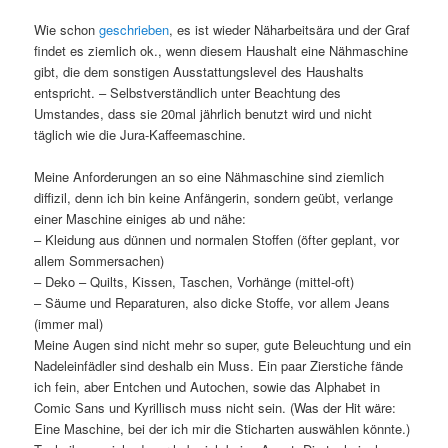
Wie schon
geschrieben
, es ist wieder Näharbeitsära und der Graf
findet es ziemlich ok., wenn diesem Haushalt eine Nähmaschine
gibt, die dem sonstigen Ausstattungslevel des Haushalts
entspricht. – Selbstverständlich unter Beachtung des
Umstandes, dass sie 20mal jährlich benutzt wird und nicht
täglich wie die Jura-Kaffeemaschine.
Meine Anforderungen an so eine Nähmaschine sind ziemlich
diffizil, denn ich bin keine Anfängerin, sondern geübt, verlange
einer Maschine einiges ab und nähe:
– Kleidung aus dünnen und normalen Stoffen (öfter geplant, vor
allem Sommersachen)
– Deko – Quilts, Kissen, Taschen, Vorhänge (mittel-oft)
– Säume und Reparaturen, also dicke Stoffe, vor allem Jeans
(immer mal)
Meine Augen sind nicht mehr so super, gute Beleuchtung und ein
Nadeleinfädler sind deshalb ein Muss. Ein paar Zierstiche fände
ich fein, aber Entchen und Autochen, sowie das Alphabet in
Comic Sans und Kyrillisch muss nicht sein. (Was der Hit wäre:
Eine Maschine, bei der ich mir die Sticharten auswählen könnte.)