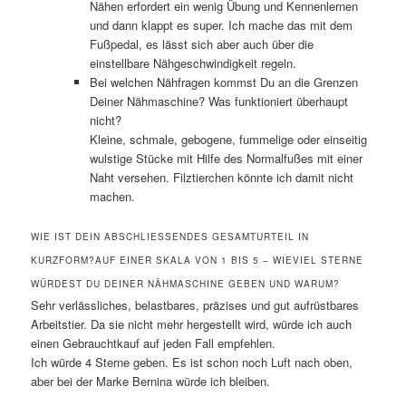
Nähen erfordert ein wenig Übung und Kennenlernen
und dann klappt es super. Ich mache das mit dem
Fußpedal, es lässt sich aber auch über die
einstellbare Nähgeschwindigkeit regeln.
Bei welchen Nähfragen kommst Du an die Grenzen
Deiner Nähmaschine? Was funktioniert überhaupt
nicht?
Kleine, schmale, gebogene, fummelige oder einseitig
wulstige Stücke mit Hilfe des Normalfußes mit einer
Naht versehen. Filztierchen könnte ich damit nicht
machen.
WIE IST DEIN ABSCHLIESSENDES GESAMTURTEIL IN K
URZFORM?AUF EINER SKALA VON 1 BIS 5 – WIEVIEL STERNE W
ÜRDEST DU DEINER NÄHMASCHINE GEBEN UND WARUM?
Sehr verlässliches, belastbares, präzises und gut aufrüstbares
Arbeitstier. Da sie nicht mehr hergestellt wird, würde ich auch
einen Gebrauchtkauf auf jeden Fall empfehlen.
Ich würde 4 Sterne geben. Es ist schon noch Luft nach oben,
aber bei der Marke Bernina würde ich bleiben.