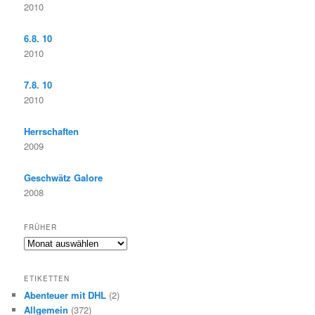
2010
6.8. 10
2010
7.8. 10
2010
Herrschaften
2009
Geschwätz Galore
2008
FRÜHER
F
r
ü
ETIKETTEN
h
Abenteuer mit DHL
(2)
e
Allgemein
(372)
r