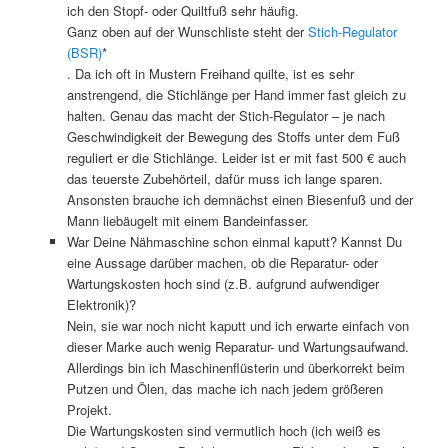
ich den Stopf- oder Quiltfuß sehr häufig.
Ganz oben auf der Wunschliste steht der
Stich-Regulator
(BSR)
*
. Da ich oft in Mustern Freihand quilte, ist es sehr
anstrengend, die Stichlänge per Hand immer fast gleich zu
halten. Genau das macht der Stich-Regulator – je nach
Geschwindigkeit der Bewegung des Stoffs unter dem Fuß
reguliert er die Stichlänge. Leider ist er mit fast 500 € auch
das teuerste Zubehörteil, dafür muss ich lange sparen.
Ansonsten brauche ich demnächst einen Biesenfuß und der
Mann liebäugelt mit einem Bandeinfasser.
War Deine Nähmaschine schon einmal kaputt? Kannst Du
eine Aussage darüber machen, ob die Reparatur- oder
Wartungskosten hoch sind (z.B. aufgrund aufwendiger
Elektronik)?
Nein, sie war noch nicht kaputt und ich erwarte einfach von
dieser Marke auch wenig Reparatur- und Wartungsaufwand.
Allerdings bin ich Maschinenflüsterin und überkorrekt beim
Putzen und Ölen, das mache ich nach jedem größeren
Projekt.
Die Wartungskosten sind vermutlich hoch (ich weiß es