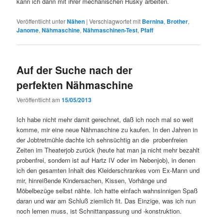
kann ich dann mit ihrer mechanischen Husky arbeiten.
Veröffentlicht unter
Nähen
|
Verschlagwortet mit
Bernina
,
Brother
,
Janome
,
Nähmaschine
,
Nähmaschinen-Test
,
Pfaff
Auf der Suche nach der
perfekten Nähmaschine
Veröffentlicht am
15/05/2013
Ich habe nicht mehr damit gerechnet, daß ich noch mal so weit
komme, mir eine neue Nähmaschine zu kaufen. In den Jahren in
der Jobtretmühle dachte ich sehnsüchtig an die probenfreien
Zeiten im Theaterjob zurück (heute hat man ja nicht mehr bezahlt
probenfrei, sondern ist auf Hartz IV oder im Nebenjob), in denen
ich den gesamten Inhalt des Kleiderschrankes vom Ex-Mann und
mir, hinreißende Kindersachen, Kissen, Vorhänge und
Möbelbezüge selbst nähte. Ich hatte einfach wahnsinnigen Spaß
daran und war am Schluß ziemlich fit. Das Einzige, was ich nun
noch lernen muss, ist Schnittanpassung und -konstruktion.