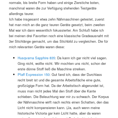
normale, bis breite Form haben und einige Zierstiche boten,
manchmal waren die zur Verfügung stehenden Testgeräte
allerdings teurer.
Ich habe insgesamt etwa zehn Nähmaschinen getestet, zuerst
hat man mich an die ganz teuren Geräte gesetzt, beim zweiten
Mal war ich dann wesentlich fokussierter. Am Schluß habe ich
bei meinen drei Favoriten noch eine klassische Gradeausnaht mit
3er Stichlänge gemacht, um das Stichbild zu vergleichen. Die für
mich relevanten Geräte waren diese:
Husqvarna Sapphire 835
: Da kann ich gar nicht viel sagen.
Ging nicht, wollte nicht. Wir mochten uns nicht, schon der
erste dünne Stoff ließ die Maschine streiken.
Pfaff Expression 150
: Gut fand ich, dass der Durchlass
recht breit ist und die gesamte Arbeitsfläche eine gute,
großzügige Form hat. Da der Arbeitstisch abgerundet ist,
muss man nicht jedes Mal den Stoff über die Kante
schieben. Die Beleuchtung war mir zu schwach. Der Korpus
der Nähmaschine wirft nach rechts einen Schatten, den das
Licht nicht kompensieren kann. (Ja, auch wenn meine
historische Victoria gar kein Licht hatte, aber da waren