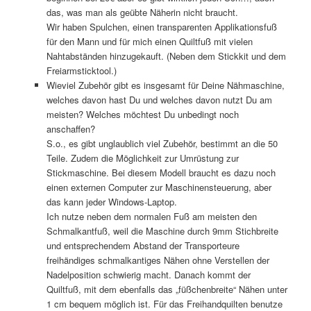
das, was man als geübte Näherin nicht braucht.
Wir haben Spulchen, einen transparenten Applikationsfuß
für den Mann und für mich einen Quiltfuß mit vielen
Nahtabständen hinzugekauft. (Neben dem Stickkit und dem
Freiarmsticktool.)
Wieviel Zubehör gibt es insgesamt für Deine Nähmaschine,
welches davon hast Du und welches davon nutzt Du am
meisten? Welches möchtest Du unbedingt noch
anschaffen?
S.o., es gibt unglaublich viel Zubehör, bestimmt an die 50
Teile. Zudem die Möglichkeit zur Umrüstung zur
Stickmaschine. Bei diesem Modell braucht es dazu noch
einen externen Computer zur Maschinensteuerung, aber
das kann jeder Windows-Laptop.
Ich nutze neben dem normalen Fuß am meisten den
Schmalkantfuß, weil die Maschine durch 9mm Stichbreite
und entsprechendem Abstand der Transporteure
freihändiges schmalkantiges Nähen ohne Verstellen der
Nadelposition schwierig macht. Danach kommt der
Quiltfuß, mit dem ebenfalls das „füßchenbreite“ Nähen unter
1 cm bequem möglich ist. Für das Freihandquilten benutze