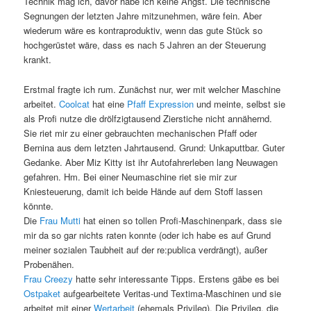
Technik mag ich, davor habe ich keine Angst. Die technische
Segnungen der letzten Jahre mitzunehmen, wäre fein. Aber
wiederum wäre es kontraproduktiv, wenn das gute Stück so
hochgerüstet wäre, dass es nach 5 Jahren an der Steuerung
krankt.
Erstmal fragte ich rum. Zunächst nur, wer mit welcher Maschine
arbeitet.
Coolcat
hat eine
Pfaff Expression
und meinte, selbst sie
als Profi nutze die drölfzigtausend Zierstiche nicht annähernd.
Sie riet mir zu einer gebrauchten mechanischen Pfaff oder
Bernina aus dem letzten Jahrtausend. Grund: Unkaputtbar. Guter
Gedanke. Aber Miz Kitty ist ihr Autofahrerleben lang Neuwagen
gefahren. Hm. Bei einer Neumaschine riet sie mir zur
Kniesteuerung, damit ich beide Hände auf dem Stoff lassen
könnte.
Die
Frau Mutti
hat einen so tollen Profi-Maschinenpark, dass sie
mir da so gar nichts raten konnte (oder ich habe es auf Grund
meiner sozialen Taubheit auf der re:publica verdrängt), außer
Probenähen.
Frau Creezy
hatte sehr interessante Tipps. Erstens gäbe es bei
Ostpaket
aufgearbeitete Veritas-und Textima-Maschinen und sie
arbeitet mit einer
Wertarbeit
(ehemals Privileg). Die Privileg, die