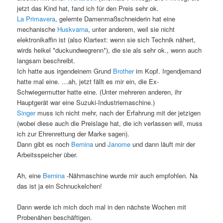
jetzt das Kind hat, fand ich für den Preis sehr ok.
La Primavera
, gelernte Damenmaßschneiderin hat eine
mechanische
Huskvarna
, unter anderem, weil sie nicht
elektronikaffin ist (also Klartext: wenn sie sich Technik nähert,
wirds heikel *duckundwegrenn*), die sie als sehr ok., wenn auch
langsam beschreibt.
Ich hatte aus irgendeinem Grund
Brother
im Kopf. Irgendjemand
hatte mal eine. …ah, jetzt fällt es mir ein, die Ex-
Schwiegermutter hatte eine. (Unter mehreren anderen, ihr
Hauptgerät war eine Suzuki-Industriemaschine.)
Singer
muss ich nicht mehr, nach der Erfahrung mit der jetzigen
(wobei diese auch die Preislage hat, die ich verlassen will, muss
ich zur Ehrenrettung der Marke sagen).
Dann gibt es noch
Bernina
und
Janome
und dann läuft mir der
Arbeitsspeicher über.
Ah, eine
Bernina
-Nähmaschine wurde mir auch empfohlen. Na
das ist ja ein Schnuckelchen!
Dann werde ich mich doch mal in den nächste Wochen mit
Probenähen beschäftigen.