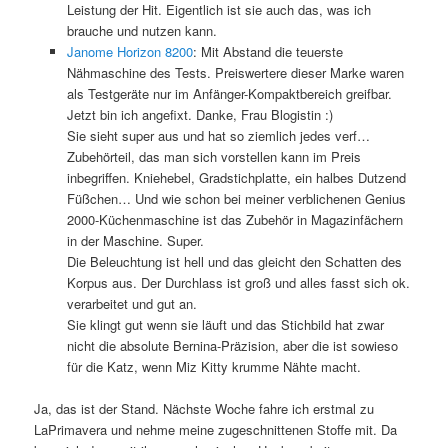
Leistung der Hit. Eigentlich ist sie auch das, was ich
brauche und nutzen kann.
Janome Horizon 8200
: Mit Abstand die teuerste
Nähmaschine des Tests. Preiswertere dieser Marke waren
als Testgeräte nur im Anfänger-Kompaktbereich greifbar.
Jetzt bin ich angefixt. Danke, Frau Blogistin :)
Sie sieht super aus und hat so ziemlich jedes verf…
Zubehörteil, das man sich vorstellen kann im Preis
inbegriffen. Kniehebel, Gradstichplatte, ein halbes Dutzend
Füßchen… Und wie schon bei meiner verblichenen Genius
2000-Küchenmaschine ist das Zubehör in Magazinfächern
in der Maschine. Super.
Die Beleuchtung ist hell und das gleicht den Schatten des
Korpus aus. Der Durchlass ist groß und alles fasst sich ok.
verarbeitet und gut an.
Sie klingt gut wenn sie läuft und das Stichbild hat zwar
nicht die absolute Bernina-Präzision, aber die ist sowieso
für die Katz, wenn Miz Kitty krumme Nähte macht.
Ja, das ist der Stand. Nächste Woche fahre ich erstmal zu
LaPrimavera und nehme meine zugeschnittenen Stoffe mit. Da