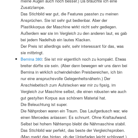
meine Augen auch noch besser.) Da bräuchte ich eine
Zusatzlampe.
Das Stichbild war gut, die Features passten zu meinen
Ansprüchen. Sie ist sehr gut bedienbar. Aber der
Plastikkorpus der Maschine wirkt nicht sehr gediegen.
Außerdem war sie im Vergleich zu den anderen laut, es gab
bei jedem Nadelhub ein lautes Klacken.
Der Preis ist allerdings sehr, sehr interessant für das, was
sie mitbringt.
Bernina 380
: Sie ist mir eigentlich noch zu kompakt. Etwas
breiter dürfte sie sein. (Aber dann bewegen wir uns dann bei
Bernina in wirklich schwindelnden Preisbereichen, ich bin
nur eine anspruchsvolle Gelegenheitsnäherin.) Der
Anschiebetisch zum Aufstecken war mir zu fipsig, im
Vergleich zur Maschine selbst, die einen robusten wie auch
gut gestylten Korpus aus schönem Material hat.
Die Beleuchtung ist super.
Die Nähproben waren ein Traum. Das Laufgeräusch war, wie
einen Mercedes anlassen: Es schnurrt. Ohne Kraftaufwand.
Selbst bei hohem Nähtempo bleibt die Nähmaschine stabil.
Das Stichbild war perfekt, das beste der Vergleichsproben.
(Man merkt das hinten, ob der Unterfaden leicht schlingert.)