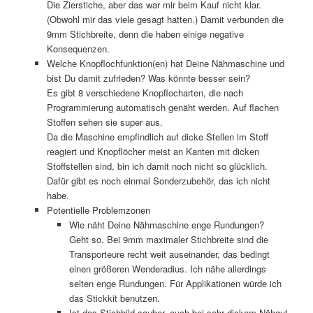
Die Zierstiche, aber das war mir beim Kauf nicht klar.
(Obwohl mir das viele gesagt hatten.) Damit verbunden die
9mm Stichbreite, denn die haben einige negative
Konsequenzen.
Welche Knopflochfunktion(en) hat Deine Nähmaschine und
bist Du damit zufrieden? Was könnte besser sein?
Es gibt 8 verschiedene Knopflocharten, die nach
Programmierung automatisch genäht werden. Auf flachen
Stoffen sehen sie super aus.
Da die Maschine empfindlich auf dicke Stellen im Stoff
reagiert und Knopflöcher meist an Kanten mit dicken
Stoffstellen sind, bin ich damit noch nicht so glücklich.
Dafür gibt es noch einmal Sonderzubehör, das ich nicht
habe.
Potentielle Problemzonen
Wie näht Deine Nähmaschine enge Rundungen?
Geht so. Bei 9mm maximaler Stichbreite sind die
Transporteure recht weit auseinander, das bedingt
einen größeren Wenderadius. Ich nähe allerdings
selten enge Rundungen. Für Applikationen würde ich
das Stickkit benutzen.
Ist das Stichbild sauber, auch bei sehr dickem Nähgut