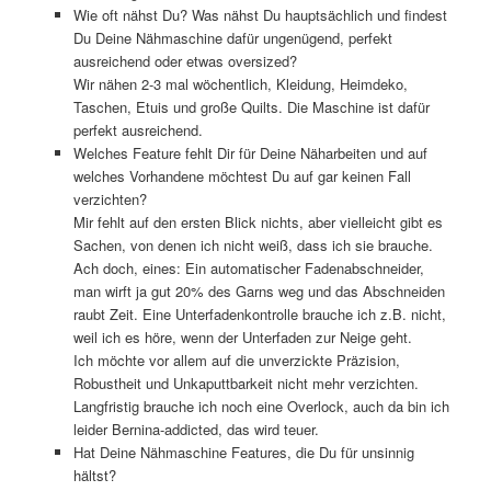
Wie oft nähst Du? Was nähst Du hauptsächlich und findest
Du Deine Nähmaschine dafür ungenügend, perfekt
ausreichend oder etwas oversized?
Wir nähen 2-3 mal wöchentlich, Kleidung, Heimdeko,
Taschen, Etuis und große Quilts. Die Maschine ist dafür
perfekt ausreichend.
Welches Feature fehlt Dir für Deine Näharbeiten und auf
welches Vorhandene möchtest Du auf gar keinen Fall
verzichten?
Mir fehlt auf den ersten Blick nichts, aber vielleicht gibt es
Sachen, von denen ich nicht weiß, dass ich sie brauche.
Ach doch, eines: Ein automatischer Fadenabschneider,
man wirft ja gut 20% des Garns weg und das Abschneiden
raubt Zeit. Eine Unterfadenkontrolle brauche ich z.B. nicht,
weil ich es höre, wenn der Unterfaden zur Neige geht.
Ich möchte vor allem auf die unverzickte Präzision,
Robustheit und Unkaputtbarkeit nicht mehr verzichten.
Langfristig brauche ich noch eine Overlock, auch da bin ich
leider Bernina-addicted, das wird teuer.
Hat Deine Nähmaschine Features, die Du für unsinnig
hältst?