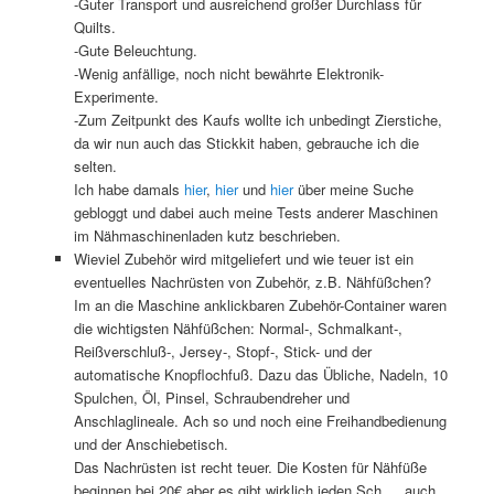
-Guter Transport und ausreichend großer Durchlass für
Quilts.
-Gute Beleuchtung.
-Wenig anfällige, noch nicht bewährte Elektronik-
Experimente.
-Zum Zeitpunkt des Kaufs wollte ich unbedingt Zierstiche,
da wir nun auch das Stickkit haben, gebrauche ich die
selten.
Ich habe damals
hier
,
hier
und
hier
über meine Suche
gebloggt und dabei auch meine Tests anderer Maschinen
im Nähmaschinenladen kutz beschrieben.
Wieviel Zubehör wird mitgeliefert und wie teuer ist ein
eventuelles Nachrüsten von Zubehör, z.B. Nähfüßchen?
Im an die Maschine anklickbaren Zubehör-Container waren
die wichtigsten Nähfüßchen: Normal-, Schmalkant-,
Reißverschluß-, Jersey-, Stopf-, Stick- und der
automatische Knopflochfuß. Dazu das Übliche, Nadeln, 10
Spulchen, Öl, Pinsel, Schraubendreher und
Anschlaglineale. Ach so und noch eine Freihandbedienung
und der Anschiebetisch.
Das Nachrüsten ist recht teuer. Die Kosten für Nähfüße
beginnen bei 20€ aber es gibt wirklich jeden Sch…, auch