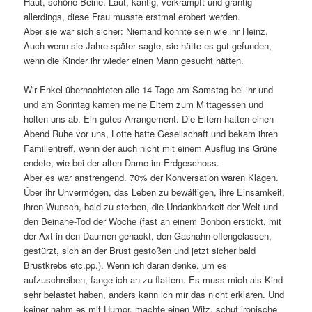
Haut, schöne Beine. Laut, kantig, verkrampft und grantig
allerdings, diese Frau musste erstmal erobert werden.
Aber sie war sich sicher: Niemand konnte sein wie ihr Heinz.
Auch wenn sie Jahre später sagte, sie hätte es gut gefunden,
wenn die Kinder ihr wieder einen Mann gesucht hätten.
Wir Enkel übernachteten alle 14 Tage am Samstag bei ihr und
und am Sonntag kamen meine Eltern zum Mittagessen und
holten uns ab. Ein gutes Arrangement. Die Eltern hatten einen
Abend Ruhe vor uns, Lotte hatte Gesellschaft und bekam ihren
Familientreff, wenn der auch nicht mit einem Ausflug ins Grüne
endete, wie bei der alten Dame im Erdgeschoss.
Aber es war anstrengend. 70% der Konversation waren Klagen.
Über ihr Unvermögen, das Leben zu bewältigen, ihre Einsamkeit,
ihren Wunsch, bald zu sterben, die Undankbarkeit der Welt und
den Beinahe-Tod der Woche (fast an einem Bonbon erstickt, mit
der Axt in den Daumen gehackt, den Gashahn offengelassen,
gestürzt, sich an der Brust gestoßen und jetzt sicher bald
Brustkrebs etc.pp.). Wenn ich daran denke, um es
aufzuschreiben, fange ich an zu flattern. Es muss mich als Kind
sehr belastet haben, anders kann ich mir das nicht erklären. Und
keiner nahm es mit Humor, machte einen Witz, schuf ironische