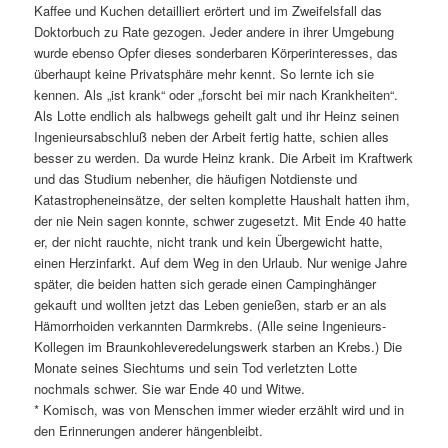
Kaffee und Kuchen detailliert erörtert und im Zweifelsfall das
Doktorbuch zu Rate gezogen. Jeder andere in ihrer Umgebung
wurde ebenso Opfer dieses sonderbaren Körperinteresses, das
überhaupt keine Privatsphäre mehr kennt. So lernte ich sie
kennen. Als „ist krank“ oder „forscht bei mir nach Krankheiten“.
Als Lotte endlich als halbwegs geheilt galt und ihr Heinz seinen
Ingenieursabschluß neben der Arbeit fertig hatte, schien alles
besser zu werden. Da wurde Heinz krank. Die Arbeit im Kraftwerk
und das Studium nebenher, die häufigen Notdienste und
Katastropheneinsätze, der selten komplette Haushalt hatten ihm,
der nie Nein sagen konnte, schwer zugesetzt. Mit Ende 40 hatte
er, der nicht rauchte, nicht trank und kein Übergewicht hatte,
einen Herzinfarkt. Auf dem Weg in den Urlaub. Nur wenige Jahre
später, die beiden hatten sich gerade einen Campinghänger
gekauft und wollten jetzt das Leben genießen, starb er an als
Hämorrhoiden verkannten Darmkrebs. (Alle seine Ingenieurs-
Kollegen im Braunkohleveredelungswerk starben an Krebs.) Die
Monate seines Siechtums und sein Tod verletzten Lotte
nochmals schwer. Sie war Ende 40 und Witwe.
* Komisch, was von Menschen immer wieder erzählt wird und in
den Erinnerungen anderer hängenbleibt.