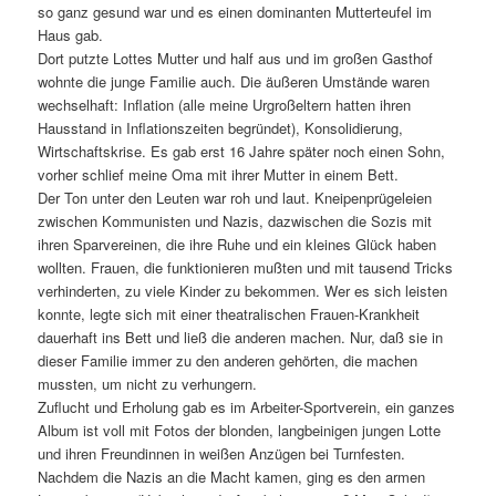
so ganz gesund war und es einen dominanten Mutterteufel im
Haus gab.
Dort putzte Lottes Mutter und half aus und im großen Gasthof
wohnte die junge Familie auch. Die äußeren Umstände waren
wechselhaft: Inflation (alle meine Urgroßeltern hatten ihren
Hausstand in Inflationszeiten begründet), Konsolidierung,
Wirtschaftskrise. Es gab erst 16 Jahre später noch einen Sohn,
vorher schlief meine Oma mit ihrer Mutter in einem Bett.
Der Ton unter den Leuten war roh und laut. Kneipenprügeleien
zwischen Kommunisten und Nazis, dazwischen die Sozis mit
ihren Sparvereinen, die ihre Ruhe und ein kleines Glück haben
wollten. Frauen, die funktionieren mußten und mit tausend Tricks
verhinderten, zu viele Kinder zu bekommen. Wer es sich leisten
konnte, legte sich mit einer theatralischen Frauen-Krankheit
dauerhaft ins Bett und ließ die anderen machen. Nur, daß sie in
dieser Familie immer zu den anderen gehörten, die machen
mussten, um nicht zu verhungern.
Zuflucht und Erholung gab es im Arbeiter-Sportverein, ein ganzes
Album ist voll mit Fotos der blonden, langbeinigen jungen Lotte
und ihren Freundinnen in weißen Anzügen bei Turnfesten.
Nachdem die Nazis an die Macht kamen, ging es den armen