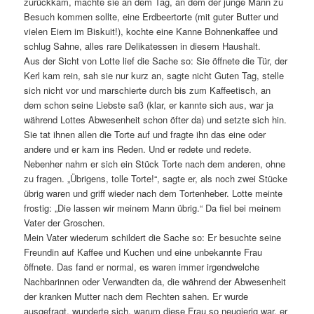
zurückkam, machte sie an dem Tag, an dem der junge Mann zu
Besuch kommen sollte, eine Erdbeertorte (mit guter Butter und
vielen Eiern im Biskuit!), kochte eine Kanne Bohnenkaffee und
schlug Sahne, alles rare Delikatessen in diesem Haushalt.
Aus der Sicht von Lotte lief die Sache so: Sie öffnete die Tür, der
Kerl kam rein, sah sie nur kurz an, sagte nicht Guten Tag, stelle
sich nicht vor und marschierte durch bis zum Kaffeetisch, an
dem schon seine Liebste saß (klar, er kannte sich aus, war ja
während Lottes Abwesenheit schon öfter da) und setzte sich hin.
Sie tat ihnen allen die Torte auf und fragte ihn das eine oder
andere und er kam ins Reden. Und er redete und redete.
Nebenher nahm er sich ein Stück Torte nach dem anderen, ohne
zu fragen. „Übrigens, tolle Torte!“, sagte er, als noch zwei Stücke
übrig waren und griff wieder nach dem Tortenheber. Lotte meinte
frostig: „Die lassen wir meinem Mann übrig.“ Da fiel bei meinem
Vater der Groschen.
Mein Vater wiederum schildert die Sache so: Er besuchte seine
Freundin auf Kaffee und Kuchen und eine unbekannte Frau
öffnete. Das fand er normal, es waren immer irgendwelche
Nachbarinnen oder Verwandten da, die während der Abwesenheit
der kranken Mutter nach dem Rechten sahen. Er wurde
ausgefragt, wunderte sich, warum diese Frau so neugierig war, er