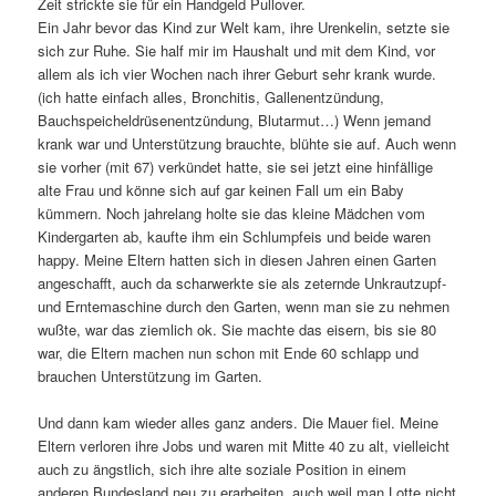
Zeit strickte sie für ein Handgeld Pullover.
Ein Jahr bevor das Kind zur Welt kam, ihre Urenkelin, setzte sie
sich zur Ruhe. Sie half mir im Haushalt und mit dem Kind, vor
allem als ich vier Wochen nach ihrer Geburt sehr krank wurde.
(ich hatte einfach alles, Bronchitis, Gallenentzündung,
Bauchspeicheldrüsenentzündung, Blutarmut…) Wenn jemand
krank war und Unterstützung brauchte, blühte sie auf. Auch wenn
sie vorher (mit 67) verkündet hatte, sie sei jetzt eine hinfällige
alte Frau und könne sich auf gar keinen Fall um ein Baby
kümmern. Noch jahrelang holte sie das kleine Mädchen vom
Kindergarten ab, kaufte ihm ein Schlumpfeis und beide waren
happy. Meine Eltern hatten sich in diesen Jahren einen Garten
angeschafft, auch da scharwerkte sie als zeternde Unkrautzupf-
und Erntemaschine durch den Garten, wenn man sie zu nehmen
wußte, war das ziemlich ok. Sie machte das eisern, bis sie 80
war, die Eltern machen nun schon mit Ende 60 schlapp und
brauchen Unterstützung im Garten.
Und dann kam wieder alles ganz anders. Die Mauer fiel. Meine
Eltern verloren ihre Jobs und waren mit Mitte 40 zu alt, vielleicht
auch zu ängstlich, sich ihre alte soziale Position in einem
anderen Bundesland neu zu erarbeiten, auch weil man Lotte nicht