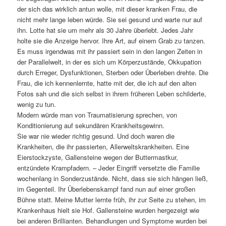
der sich das wirklich antun wolle, mit dieser kranken Frau, die
nicht mehr lange leben würde. Sie sei gesund und warte nur auf
ihn. Lotte hat sie um mehr als 30 Jahre überlebt. Jedes Jahr
holte sie die Anzeige hervor. Ihre Art, auf einem Grab zu tanzen.
Es muss irgendwas mit ihr passiert sein in den langen Zeiten in
der Parallelwelt, in der es sich um Körperzustände, Okkupation
durch Erreger, Dysfunktionen, Sterben oder Überleben drehte. Die
Frau, die ich kennenlernte, hatte mit der, die ich auf den alten
Fotos sah und die sich selbst in ihrem früheren Leben schilderte,
wenig zu tun.
Modern würde man von Traumatisierung sprechen, von
Konditionierung auf sekundären Krankheitsgewinn.
Sie war nie wieder richtig gesund. Und doch waren die
Krankheiten, die ihr passierten, Allerweltskrankheiten. Eine
Eierstockzyste, Gallensteine wegen der Buttermastkur,
entzündete Krampfadern. – Jeder Eingriff versetzte die Familie
wochenlang in Sonderzustände. Nicht, dass sie sich hängen ließ,
im Gegenteil. Ihr Überlebenskampf fand nun auf einer großen
Bühne statt. Meine Mutter lernte früh, ihr zur Seite zu stehen, im
Krankenhaus hielt sie Hof. Gallensteine wurden hergezeigt wie
bei anderen Brillianten. Behandlungen und Symptome wurden bei