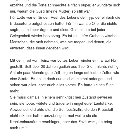
erzählte und die Torte schmeckte einfach super, er wunderte sich
nur, warum die Gusti (meine Mutter) so still war.
Für Lotte war er für den Rest des Lebens der Typ, der einfach die
Erdbeertorte aufgefressen hatte. Für ihn war sie Olle, die nichts
sagte, sich lieber ärgerte und diese Geschichte bei jeder
Gelegenheit wieder hervorzog. Es ist ein tiefer Graben zwischen
Menschen, die sich nehmen, was sie mögen und denen, die
erwarten, dass ihnen gegeben wird.
Mit dem Tod von Heinz war Lottes Leben wieder einmal auf Null
gestellt. Seit über 20 Jahren gedieh aus ihrer Sicht nichts richtig.
Auf ein paar Monate gute Zeit folgten lange schlechte Zeiten wie
eine Strafe. Es sollte doch nun endlich einmal anfangen und
schon war alles, aber auch alles vorbei. Es hatte keinen Sinn
mehr.
Sie muss damals in einem sehr kritischen Zustand gewesen
sein, sie tobte, wütete und trauerte in ungeheurer Lautstärke.
Abwechselnd drohte sie, die Betriebsärztin, die den Krebsfall
nicht erkannt hatte, umzubringen, mal wollte sie die
Krankenhausärzte erschlagen, aber das Fazit war: „Ich bring
mich um!“