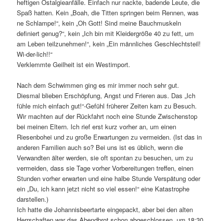
heftigen Ostalgieanfälle. Einfach nur nackte, badende Leute, die
Spaß hatten. Kein „Boah, die Titten springen beim Rennen, was
ne Schlampe!“, kein „Oh Gott! Sind meine Bauchmuskeln
definiert genug?“, kein „Ich bin mit Kleidergröße 40 zu fett, um
am Leben teilzunehmen!“, kein „Ein männliches Geschlechtsteil!
Wi-der-lich!!“
Verklemmte Geilheit ist ein Westimport.
Nach dem Schwimmen ging es mir immer noch sehr gut.
Diesmal blieben Erschöpfung, Angst und Frieren aus. Das „Ich
fühle mich einfach gut!“-Gefühl früherer Zeiten kam zu Besuch.
Wir machten auf der Rückfahrt noch eine Stunde Zwischenstop
bei meinen Eltern. Ich rief erst kurz vorher an, um einen
Riesenbohei und zu große Erwartungen zu vermeiden. (Ist das in
anderen Familien auch so? Bei uns ist es üblich, wenn die
Verwandten älter werden, sie oft spontan zu besuchen, um zu
vermeiden, dass sie Tage vorher Vorbereitungen treffen, einen
Stunden vorher erwarten und eine halbe Stunde Verspätung oder
ein „Du, ich kann jetzt nicht so viel essen!“ eine Katastrophe
darstellen.)
Ich hatte die Johannisbeertarte eingepackt, aber bei den alten
Herrschaften war das Abendbrot schon abgeschlossen, um 18:30