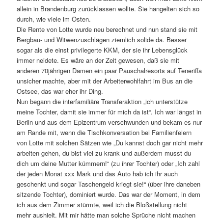
allein in Brandenburg zurücklassen wollte. Sie hangelten sich so
durch, wie viele im Osten.
Die Rente von Lotte wurde neu berechnet und nun stand sie mit
Bergbau- und Witwenzuschlägen ziemlich solide da. Besser
sogar als die einst privilegerte KKM, der sie ihr Lebensglück
immer neidete. Es wäre an der Zeit gewesen, daß sie mit
anderen 70jährigen Damen ein paar Pauschalresorts auf Teneriffa
unsicher machte, aber mit der Arbeiterwohlfahrt im Bus an die
Ostsee, das war eher ihr Ding.
Nun begann die interfamiliäre Transferaktion „ich unterstütze
meine Tochter, damit sie immer für mich da ist“. Ich war längst in
Berlin und aus dem Epizentrum verschwunden und bekam es nur
am Rande mit, wenn die Tischkonversation bei Familienfeiern
von Lotte mit solchen Sätzen wie „Du kannst doch gar nicht mehr
arbeiten gehen, du bist viel zu krank und außerdem musst du
dich um deine Mutter kümmern!“ (zu ihrer Tochter) oder „Ich zahl
der jeden Monat xxx Mark und das Auto hab ich ihr auch
geschenkt und sogar Taschengeld kriegt sie!“ (über ihre daneben
sitzende Tochter), dominiert wurde. Das war der Moment, in dem
ich aus dem Zimmer stürmte, weil ich die Bloßstellung nicht
mehr aushielt. Mit mir hätte man solche Sprüche nicht machen