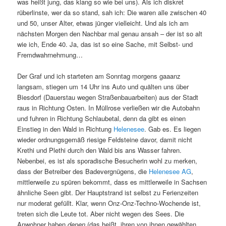
was heißt jung, das klang so wie bei uns). Als ich diskret
rüberlinste, wer da so stand, sah ich: Die waren alle zwischen 40
und 50, unser Alter, etwas jünger vielleicht. Und als ich am
nächsten Morgen den Nachbar mal genau ansah – der ist so alt
wie ich, Ende 40. Ja, das ist so eine Sache, mit Selbst- und
Fremdwahrnehmung…
Der Graf und ich starteten am Sonntag morgens gaaanz
langsam, stiegen um 14 Uhr ins Auto und quälten uns über
Biesdorf (Dauerstau wegen Straßenbauarbeiten) aus der Stadt
raus in Richtung Osten. In Müllrose verließen wir die Autobahn
und fuhren in Richtung Schlaubetal, denn da gibt es einen
Einstieg in den Wald in Richtung
Helenesee
. Gab es. Es liegen
wieder ordnungsgemäß riesige Feldsteine davor, damit nicht
Krethi und Plethi durch den Wald bis ans Wasser fahren.
Nebenbei, es ist als sporadische Besucherin wohl zu merken,
dass der Betreiber des Badevergnügens, die
Helenesee AG
,
mittlerweile zu spüren bekommt, dass es mittlerweile in Sachsen
ähnliche Seen gibt. Der Hauptstrand ist selbst zu Ferienzeiten
nur moderat gefüllt. Klar, wenn Onz-Onz-Techno-Wochende ist,
treten sich die Leute tot. Aber nicht wegen des Sees. Die
Anwohner haben
denen
(das heißt, ihren von ihnen gewählten