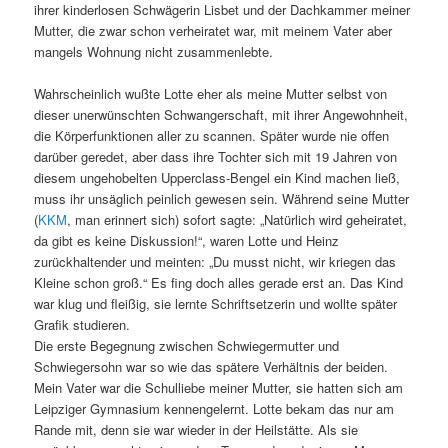
ihrer kinderlosen Schwägerin Lisbet und der Dachkammer meiner
Mutter, die zwar schon verheiratet war, mit meinem Vater aber
mangels Wohnung nicht zusammenlebte.
Wahrscheinlich wußte Lotte eher als meine Mutter selbst von
dieser unerwünschten Schwangerschaft, mit ihrer Angewohnheit,
die Körperfunktionen aller zu scannen. Später wurde nie offen
darüber geredet, aber dass ihre Tochter sich mit 19 Jahren von
diesem ungehobelten Upperclass-Bengel ein Kind machen ließ,
muss ihr unsäglich peinlich gewesen sein. Während seine Mutter
(
KKM
, man erinnert sich) sofort sagte: „Natürlich wird geheiratet,
da gibt es keine Diskussion!“, waren Lotte und Heinz
zurückhaltender und meinten: „Du musst nicht, wir kriegen das
Kleine schon groß.“ Es fing doch alles gerade erst an. Das Kind
war klug und fleißig, sie lernte Schriftsetzerin und wollte später
Grafik studieren.
Die erste Begegnung zwischen Schwiegermutter und
Schwiegersohn war so wie das spätere Verhältnis der beiden.
Mein Vater war die Schulliebe meiner Mutter, sie hatten sich am
Leipziger Gymnasium kennengelernt. Lotte bekam das nur am
Rande mit, denn sie war wieder in der Heilstätte. Als sie