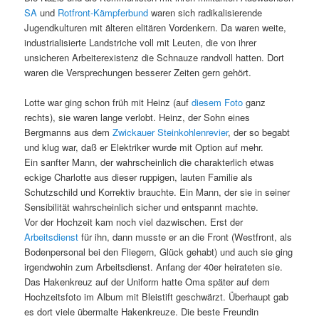
SA
und
Rotfront-Kämpferbund
waren sich radikalisierende
Jugendkulturen mit älteren elitären Vordenkern. Da waren weite,
industrialisierte Landstriche voll mit Leuten, die von ihrer
unsicheren Arbeiterexistenz die Schnauze randvoll hatten. Dort
waren die Versprechungen besserer Zeiten gern gehört.
Lotte war ging schon früh mit Heinz (auf
diesem Foto
ganz
rechts), sie waren lange verlobt. Heinz, der Sohn eines
Bergmanns aus dem
Zwickauer Steinkohlenrevier
, der so begabt
und klug war, daß er Elektriker wurde mit Option auf mehr.
Ein sanfter Mann, der wahrscheinlich die charakterlich etwas
eckige Charlotte aus dieser ruppigen, lauten Familie als
Schutzschild und Korrektiv brauchte. Ein Mann, der sie in seiner
Sensibilität wahrscheinlich sicher und entspannt machte.
Vor der Hochzeit kam noch viel dazwischen. Erst der
Arbeitsdienst
für ihn, dann musste er an die Front (Westfront, als
Bodenpersonal bei den Fliegern, Glück gehabt) und auch sie ging
irgendwohin zum Arbeitsdienst. Anfang der 40er heirateten sie.
Das Hakenkreuz auf der Uniform hatte Oma später auf dem
Hochzeitsfoto im Album mit Bleistift geschwärzt. Überhaupt gab
es dort viele übermalte Hakenkreuze. Die beste Freundin