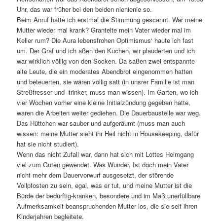
Uhr, das war früher bei den beiden nienienie so.
Beim Anruf hatte ich erstmal die Stimmung gescannt. War meine
Mutter wieder mal krank? Grantelte mein Vater wieder mal im
Keller rum? Die Aura lebensfrohen Optimismus‘ haute ich fast
um. Der Graf und ich aßen den Kuchen, wir plauderten und ich
war wirklich völlig von den Socken. Da saßen zwei entspannte
alte Leute, die ein moderates Abendbrot eingenommen hatten
und beteuerten, sie wären völlig satt (in unsrer Familie ist man
Streßfresser und -trinker, muss man wissen). Im Garten, wo ich
vier Wochen vorher eine kleine Initialzündung gegeben hatte,
waren die Arbeiten weiter gediehen. Die Dauerbaustelle war weg.
Das Hüttchen war sauber und aufgeräumt (muss man auch
wissen: meine Mutter sieht ihr Heil nicht in Housekeeping, dafür
hat sie nicht studiert).
Wenn das nicht Zufall war, dann hat sich mit Lottes Heimgang
viel zum Guten gewendet. Was Wunder. Ist doch mein Vater
nicht mehr dem Dauervorwurf ausgesetzt, der störende
Vollpfosten zu sein, egal, was er tut, und meine Mutter ist die
Bürde der bedürftig-kranken, besondere und im Maß unerfüllbare
Aufmerksamkeit beanspruchenden Mutter los, die sie seit ihren
Kinderjahren begleitete.