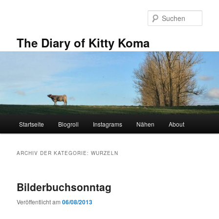
Zum
Zum
primären
sekundären
Such
Inhalt
Inhalt
springen
springen
The Diary of Kitty Koma
Hauptmenü
Startseite
Blogroll
Instagrams
Nähen
About
ARCHIV DER KATEGORIE:
WURZELN
Bilderbuchsonntag
Veröffentlicht am
06/08/2013