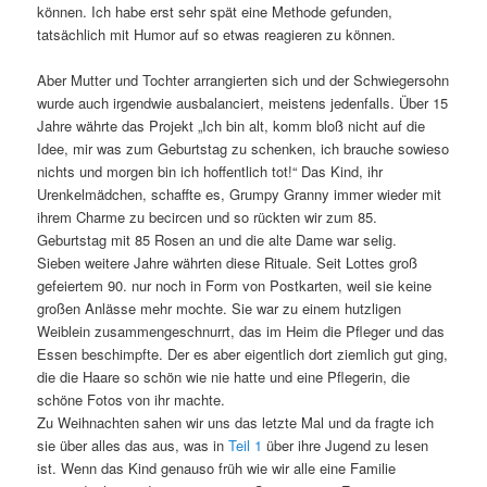
können. Ich habe erst sehr spät eine Methode gefunden,
tatsächlich mit Humor auf so etwas reagieren zu können.
Aber Mutter und Tochter arrangierten sich und der Schwiegersohn
wurde auch irgendwie ausbalanciert, meistens jedenfalls. Über 15
Jahre währte das Projekt „Ich bin alt, komm bloß nicht auf die
Idee, mir was zum Geburtstag zu schenken, ich brauche sowieso
nichts und morgen bin ich hoffentlich tot!“ Das Kind, ihr
Urenkelmädchen, schaffte es, Grumpy Granny immer wieder mit
ihrem Charme zu becircen und so rückten wir zum 85.
Geburtstag mit 85 Rosen an und die alte Dame war selig.
Sieben weitere Jahre währten diese Rituale. Seit Lottes groß
gefeiertem 90. nur noch in Form von Postkarten, weil sie keine
großen Anlässe mehr mochte. Sie war zu einem hutzligen
Weiblein zusammengeschnurrt, das im Heim die Pfleger und das
Essen beschimpfte. Der es aber eigentlich dort ziemlich gut ging,
die die Haare so schön wie nie hatte und eine Pflegerin, die
schöne Fotos von ihr machte.
Zu Weihnachten sahen wir uns das letzte Mal und da fragte ich
sie über alles das aus, was in
Teil 1
über ihre Jugend zu lesen
ist. Wenn das Kind genauso früh wie wir alle eine Familie