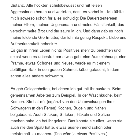
Distanz. Alle hockten schuldbewusst und mit leisen
Aggressionen herum und warteten, dass es vorbei ist. Ich fühlte
mich sowieso schon für alles schuldig: Die Dauerstreitereien
meiner Eltern, meinen Ungehorsam und meine Hässlichkeit, das
verschimmelte Brot und die saure Milch. Und dann gab es noch
meine leidende Großmutter, der ich nie genug Respekt, Liebe und
Aufmerksamkeit schenkte.
Es gab in ihrem Leben nichts Positives mehr zu berichten und
selbst wenn es unbestreitbar etwas gab, eine Auszeichnung, eine
Prämie, etwas Schönes und Neues, wurde es mit einem
abfälligen Satz in den grauen Schmutzkübel getaucht, in dem
schon alles andere schwamm.
Es gab Gelegenheiten, bei denen ich gut mit ihr auskam. Beim
gemeinsamen Arbeiten zum Beispiel. In der Waschküche, beim
Kochen. Sie hat mir (ergänzt von den Unterweisungen ihrer
Schwägerin in den Ferien) Kochen, Bügeln und Nähen
beigebracht. Auch Sticken, Stricken, Häkeln und Spitzen
machen habe ich bei ihr gelernt. Das konnte sie alles, wenn sie
auch nie den Spaß hatte, etwas ausnehmend schön oder
meisterhaft zu machen. (Das wäre ja etwas Positives.)