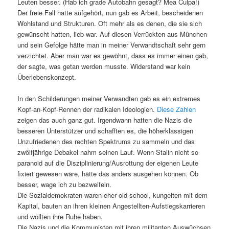
Leuten besser. (Hab ich grade Autobahn gesagt? Mea Culpa!)
Der freie Fall hatte aufgehört, nun gab es Arbeit, bescheidenen
Wohlstand und Strukturen. Oft mehr als es denen, die sie sich
gewünscht hatten, lieb war. Auf diesen Verrückten aus München
und sein Gefolge hätte man in meiner Verwandtschaft sehr gern
verzichtet. Aber man war es gewöhnt, dass es immer einen gab,
der sagte, was getan werden musste. Widerstand war kein
Überlebenskonzept.
In den Schilderungen meiner Verwandten gab es ein extremes
Kopf-an-Kopf-Rennen der radikalen Ideologien.
Diese Zahlen
zeigen das auch ganz gut. Irgendwann hatten die Nazis die
besseren Unterstützer und schafften es, die höherklassigen
Unzufriedenen des rechten Spektrums zu sammeln und das
zwölfjährige Debakel nahm seinen Lauf. Wenn Stalin nicht so
paranoid auf die Disziplinierung/Ausrottung der eigenen Leute
fixiert gewesen wäre, hätte das anders ausgehen können. Ob
besser, wage ich zu bezweifeln.
Die Sozialdemokraten waren eher old school, kungelten mit dem
Kapital, bauten an ihren kleinen Angestellten-Aufstiegskarrieren
und wollten ihre Ruhe haben.
Die Nazis und die Kommunisten mit ihren militanten Auswüchsen