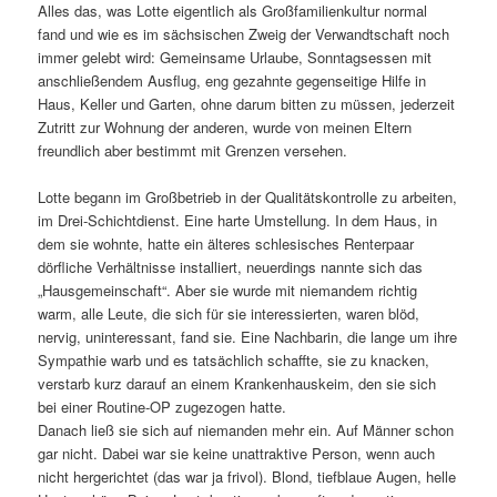
Alles das, was Lotte eigentlich als Großfamilienkultur normal
fand und wie es im sächsischen Zweig der Verwandtschaft noch
immer gelebt wird: Gemeinsame Urlaube, Sonntagsessen mit
anschließendem Ausflug, eng gezahnte gegenseitige Hilfe in
Haus, Keller und Garten, ohne darum bitten zu müssen, jederzeit
Zutritt zur Wohnung der anderen, wurde von meinen Eltern
freundlich aber bestimmt mit Grenzen versehen.
Lotte begann im Großbetrieb in der Qualitätskontrolle zu arbeiten,
im Drei-Schichtdienst. Eine harte Umstellung. In dem Haus, in
dem sie wohnte, hatte ein älteres schlesisches Renterpaar
dörfliche Verhältnisse installiert, neuerdings nannte sich das
„Hausgemeinschaft“. Aber sie wurde mit niemandem richtig
warm, alle Leute, die sich für sie interessierten, waren blöd,
nervig, uninteressant, fand sie. Eine Nachbarin, die lange um ihre
Sympathie warb und es tatsächlich schaffte, sie zu knacken,
verstarb kurz darauf an einem Krankenhauskeim, den sie sich
bei einer Routine-OP zugezogen hatte.
Danach ließ sie sich auf niemanden mehr ein. Auf Männer schon
gar nicht. Dabei war sie keine unattraktive Person, wenn auch
nicht hergerichtet (das war ja frivol). Blond, tiefblaue Augen, helle