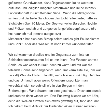
gefiltertes Grundwasser, dazu Regenwasser, keine weiteren
Zuflüsse und lediglich magerer Kiefernwald und keine Intensiv-
Landwirtschaft in unmittelbarer Nähe.. Wenn die Mittagsonne
schien und der helle Sandboden das Licht reflektierte, hatte es
Sichttiefen über 10 Meter. Der See war voller Barsche, Hechte
und Plötzen und ab und zu gab es lange Wasserpflanzen. (die
hat natürlich mal jemand ausgesetzt)
Mittlerweile hat sich das Biotop belebt und es gibt Faulschlamm
und Schilf. Aber das Wasser ist noch immer wunderbar klar.
Wir schwammen drauflos und im Gegensatz zum letzten
Schlachtenseeschwumm fiel es mir leicht. Das Wasser war wie
Seide, es war weder zu kalt, noch zu warm und mir war die
fehlende Sonne sehr angenehm. (der Graf vermisste sie, ihm war
zu kalt) Was die Distanz betrifft, war ich eher vorsichtig. Der See
und das Umland haben wenig Orientierungspunkte, man
verschätzt sich so schnell wie in den Bergen mit den
Entfernungen. Wir schwammen eine geschätzte Dreiviertelstunde
und drehten dann wieder um. Den Rückweg blieben wir am Ufer,
denn die Wolken türmten sich etwas gewittrig auf, fand der Graf.
Ich bekam beim Anblick der Badenden einen meiner seltenen