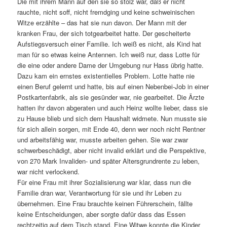
Die mit ihrem Mann auf den sie so stolz war, daß er nicht
rauchte, nicht soff, nicht fremdging und keine schweinischen
Witze erzählte – das hat sie nun davon. Der Mann mit der
kranken Frau, der sich totgearbeitet hatte. Der gescheiterte
Aufstiegsversuch einer Familie. Ich weiß es nicht, als Kind hat
man für so etwas keine Antennen. Ich weiß nur, dass Lotte für
die eine oder andere Dame der Umgebung nur Hass übrig hatte.
Dazu kam ein ernstes existentielles Problem. Lotte hatte nie
einen Beruf gelernt und hatte, bis auf einen Nebenbei-Job in einer
Postkartenfabrik, als sie gesünder war, nie gearbeitet. Die Ärzte
hatten ihr davon abgeraten und auch Heinz wollte lieber, dass sie
zu Hause blieb und sich dem Haushalt widmete. Nun musste sie
für sich allein sorgen, mit Ende 40, denn wer noch nicht Rentner
und arbeitsfähig war, musste arbeiten gehen. Sie war zwar
schwerbeschädigt, aber nicht invalid erklärt und die Perspektive,
von 270 Mark Invaliden- und später Altersgrundrente zu leben,
war nicht verlockend.
Für eine Frau mit ihrer Sozialisierung war klar, dass nun die
Familie dran war, Verantwortung für sie und ihr Leben zu
übernehmen. Eine Frau brauchte keinen Führerschein, fällte
keine Entscheidungen, aber sorgte dafür dass das Essen
rechtzeitig auf dem Tisch stand. Eine Witwe konnte die Kinder