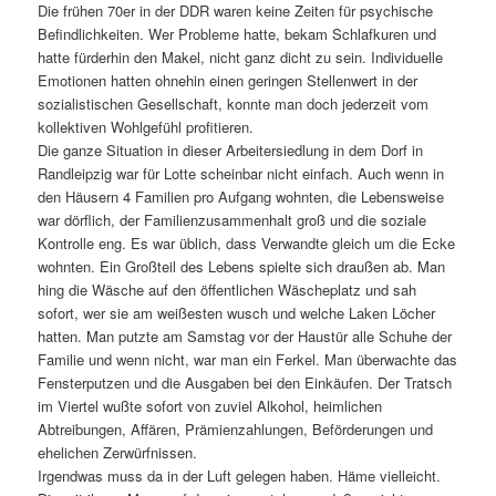
Die frühen 70er in der DDR waren keine Zeiten für psychische
Befindlichkeiten. Wer Probleme hatte, bekam Schlafkuren und
hatte fürderhin den Makel, nicht ganz dicht zu sein. Individuelle
Emotionen hatten ohnehin einen geringen Stellenwert in der
sozialistischen Gesellschaft, konnte man doch jederzeit vom
kollektiven Wohlgefühl profitieren.
Die ganze Situation in dieser Arbeitersiedlung in dem Dorf in
Randleipzig war für Lotte scheinbar nicht einfach. Auch wenn in
den Häusern 4 Familien pro Aufgang wohnten, die Lebensweise
war dörflich, der Familienzusammenhalt groß und die soziale
Kontrolle eng. Es war üblich, dass Verwandte gleich um die Ecke
wohnten. Ein Großteil des Lebens spielte sich draußen ab. Man
hing die Wäsche auf den öffentlichen Wäscheplatz und sah
sofort, wer sie am weißesten wusch und welche Laken Löcher
hatten. Man putzte am Samstag vor der Haustür alle Schuhe der
Familie und wenn nicht, war man ein Ferkel. Man überwachte das
Fensterputzen und die Ausgaben bei den Einkäufen. Der Tratsch
im Viertel wußte sofort von zuviel Alkohol, heimlichen
Abtreibungen, Affären, Prämienzahlungen, Beförderungen und
ehelichen Zerwürfnissen.
Irgendwas muss da in der Luft gelegen haben. Häme vielleicht.