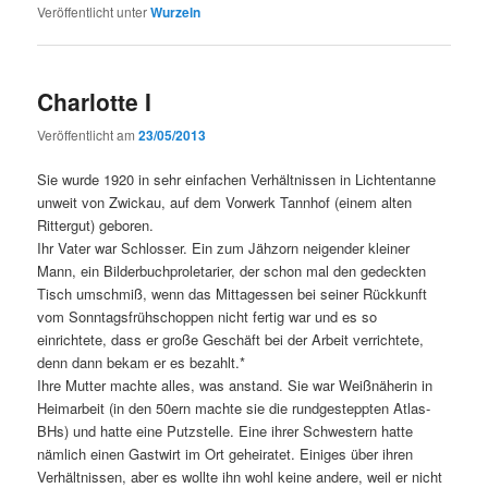
Veröffentlicht unter
Wurzeln
Charlotte I
Veröffentlicht am
23/05/2013
Sie wurde 1920 in sehr einfachen Verhältnissen in Lichtentanne
unweit von Zwickau, auf dem Vorwerk Tannhof (einem alten
Rittergut) geboren.
Ihr Vater war Schlosser. Ein zum Jähzorn neigender kleiner
Mann, ein Bilderbuchproletarier, der schon mal den gedeckten
Tisch umschmiß, wenn das Mittagessen bei seiner Rückkunft
vom Sonntagsfrühschoppen nicht fertig war und es so
einrichtete, dass er große Geschäft bei der Arbeit verrichtete,
denn dann bekam er es bezahlt.*
Ihre Mutter machte alles, was anstand. Sie war Weißnäherin in
Heimarbeit (in den 50ern machte sie die rundgesteppten Atlas-
BHs) und hatte eine Putzstelle. Eine ihrer Schwestern hatte
nämlich einen Gastwirt im Ort geheiratet. Einiges über ihren
Verhältnissen, aber es wollte ihn wohl keine andere, weil er nicht