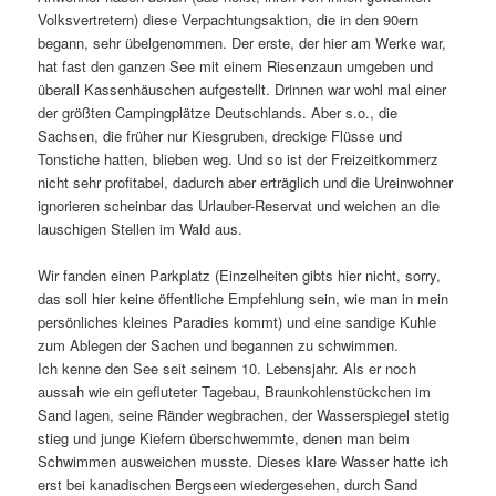
Volksvertretern) diese Verpachtungsaktion, die in den 90ern
begann, sehr übelgenommen. Der erste, der hier am Werke war,
hat fast den ganzen See mit einem Riesenzaun umgeben und
überall Kassenhäuschen aufgestellt. Drinnen war wohl mal einer
der größten Campingplätze Deutschlands. Aber s.o., die
Sachsen, die früher nur Kiesgruben, dreckige Flüsse und
Tonstiche hatten, blieben weg. Und so ist der Freizeitkommerz
nicht sehr profitabel, dadurch aber erträglich und die Ureinwohner
ignorieren scheinbar das Urlauber-Reservat und weichen an die
lauschigen Stellen im Wald aus.
Wir fanden einen Parkplatz (Einzelheiten gibts hier nicht, sorry,
das soll hier keine öffentliche Empfehlung sein, wie man in mein
persönliches kleines Paradies kommt) und eine sandige Kuhle
zum Ablegen der Sachen und begannen zu schwimmen.
Ich kenne den See seit seinem 10. Lebensjahr. Als er noch
aussah wie ein gefluteter Tagebau, Braunkohlenstückchen im
Sand lagen, seine Ränder wegbrachen, der Wasserspiegel stetig
stieg und junge Kiefern überschwemmte, denen man beim
Schwimmen ausweichen musste. Dieses klare Wasser hatte ich
erst bei kanadischen Bergseen wiedergesehen, durch Sand