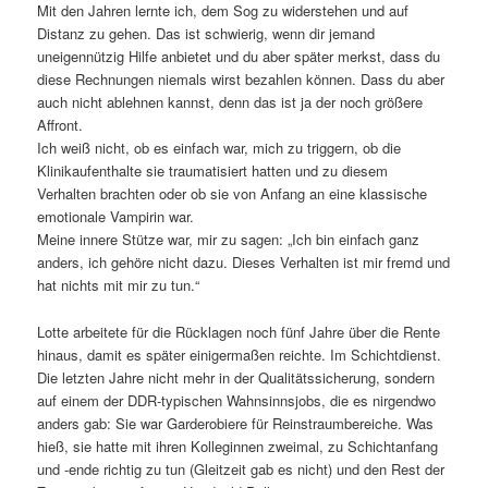
Mit den Jahren lernte ich, dem Sog zu widerstehen und auf
Distanz zu gehen. Das ist schwierig, wenn dir jemand
uneigennützig Hilfe anbietet und du aber später merkst, dass du
diese Rechnungen niemals wirst bezahlen können. Dass du aber
auch nicht ablehnen kannst, denn das ist ja der noch größere
Affront.
Ich weiß nicht, ob es einfach war, mich zu triggern, ob die
Klinikaufenthalte sie traumatisiert hatten und zu diesem
Verhalten brachten oder ob sie von Anfang an eine klassische
emotionale Vampirin war.
Meine innere Stütze war, mir zu sagen: „Ich bin einfach ganz
anders, ich gehöre nicht dazu. Dieses Verhalten ist mir fremd und
hat nichts mit mir zu tun.“
Lotte arbeitete für die Rücklagen noch fünf Jahre über die Rente
hinaus, damit es später einigermaßen reichte. Im Schichtdienst.
Die letzten Jahre nicht mehr in der Qualitätssicherung, sondern
auf einem der DDR-typischen Wahnsinnsjobs, die es nirgendwo
anders gab: Sie war Garderobiere für Reinstraumbereiche. Was
hieß, sie hatte mit ihren Kolleginnen zweimal, zu Schichtanfang
und -ende richtig zu tun (Gleitzeit gab es nicht) und den Rest der