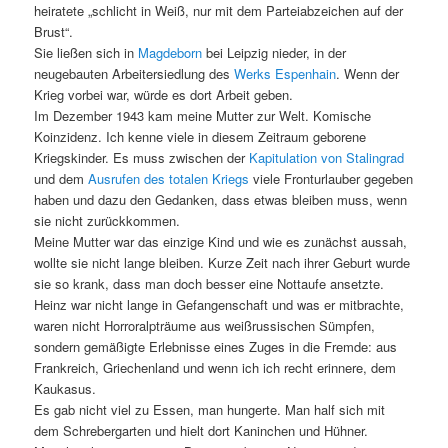
heiratete „schlicht in Weiß, nur mit dem Parteiabzeichen auf der
Brust“.
Sie ließen sich in
Magdeborn
bei Leipzig nieder, in der
neugebauten Arbeitersiedlung des
Werks Espenhain
. Wenn der
Krieg vorbei war, würde es dort Arbeit geben.
Im Dezember 1943 kam meine Mutter zur Welt. Komische
Koinzidenz. Ich kenne viele in diesem Zeitraum geborene
Kriegskinder. Es muss zwischen der
Kapitulation von Stalingrad
und dem
Ausrufen des totalen Kriegs
viele Fronturlauber gegeben
haben und dazu den Gedanken, dass etwas bleiben muss, wenn
sie nicht zurückkommen.
Meine Mutter war das einzige Kind und wie es zunächst aussah,
wollte sie nicht lange bleiben. Kurze Zeit nach ihrer Geburt wurde
sie so krank, dass man doch besser eine Nottaufe ansetzte.
Heinz war nicht lange in Gefangenschaft und was er mitbrachte,
waren nicht Horroralpträume aus weißrussischen Sümpfen,
sondern gemäßigte Erlebnisse eines Zuges in die Fremde: aus
Frankreich, Griechenland und wenn ich ich recht erinnere, dem
Kaukasus.
Es gab nicht viel zu Essen, man hungerte. Man half sich mit
dem Schrebergarten und hielt dort Kaninchen und Hühner.