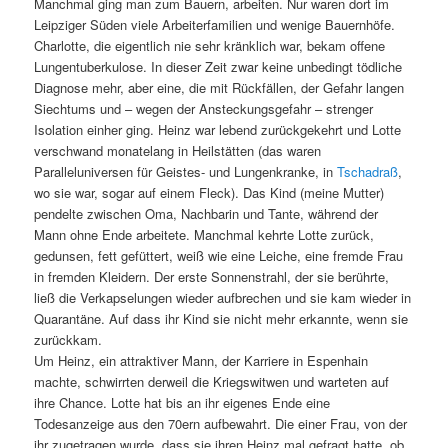
Manchmal ging man zum Bauern, arbeiten. Nur waren dort im
Leipziger Süden viele Arbeiterfamilien und wenige Bauernhöfe.
Charlotte, die eigentlich nie sehr kränklich war, bekam offene
Lungentuberkulose. In dieser Zeit zwar keine unbedingt tödliche
Diagnose mehr, aber eine, die mit Rückfällen, der Gefahr langen
Siechtums und – wegen der Ansteckungsgefahr – strenger
Isolation einher ging. Heinz war lebend zurückgekehrt und Lotte
verschwand monatelang in Heilstätten (das waren
Paralleluniversen für Geistes- und Lungenkranke, in
Tschadraß
,
wo sie war, sogar auf einem Fleck). Das Kind (meine Mutter)
pendelte zwischen Oma, Nachbarin und Tante, während der
Mann ohne Ende arbeitete. Manchmal kehrte Lotte zurück,
gedunsen, fett gefüttert, weiß wie eine Leiche, eine fremde Frau
in fremden Kleidern. Der erste Sonnenstrahl, der sie berührte,
ließ die Verkapselungen wieder aufbrechen und sie kam wieder in
Quarantäne. Auf dass ihr Kind sie nicht mehr erkannte, wenn sie
zurückkam.
Um Heinz, ein attraktiver Mann, der Karriere in Espenhain
machte, schwirrten derweil die Kriegswitwen und warteten auf
ihre Chance. Lotte hat bis an ihr eigenes Ende eine
Todesanzeige aus den 70ern aufbewahrt. Die einer Frau, von der
ihr zugetragen wurde, dass sie ihren Heinz mal gefragt hatte, ob