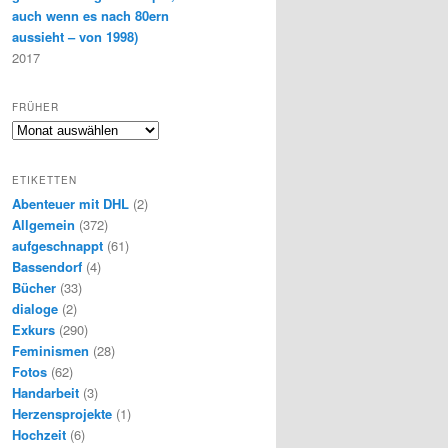
auch wenn es nach 80ern
aussieht – von 1998)
2017
FRÜHER
F
r
ü
ETIKETTEN
h
Abenteuer mit DHL
(2)
e
Allgemein
(372)
r
aufgeschnappt
(61)
Bassendorf
(4)
Bücher
(33)
dialoge
(2)
Exkurs
(290)
Feminismen
(28)
Fotos
(62)
Handarbeit
(3)
Herzensprojekte
(1)
Hochzeit
(6)