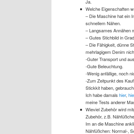
Ja.
Welche Eigenschaften wa
– Die Maschine hat ein In
schnellem Nähen.
– Langsames Annähen mit
– Gutes Stichbild in Gra
– Die Fähigkeit, dünne St
mehrlagigem Denim nicht z
-Guter Transport und aus
-Gute Beleuchtung.
-Wenig anfällige, noch n
-Zum Zeitpunkt des Kaufs
Stickkit haben, gebrauche
Ich habe damals
hier
,
hie
meine Tests anderer Ma
Wieviel Zubehör wird mitg
Zubehör, z.B. Nähfüßch
Im an die Maschine ankl
Nähfüßchen: Normal-, Sch