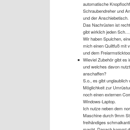
automatische Knopflochfu
Schraubendreher und Ans
und der Anschiebetisch.
Das Nachrüsten ist recht
gibt wirklich jeden Sch…
Wir haben Spulchen, eine
mich einen Quiltfuß mit 
und dem Freiarmsticktool
Wieviel Zubehör gibt es
und welches davon nutz
anschaffen?
S.o., es gibt unglaublich
Möglichkeit zur Umrüstu
noch einen externen Com
Windows-Laptop.
Ich nutze neben dem nor
Maschine durch 9mm Sti
freihändiges schmalkanti
macht. Danach kommt der