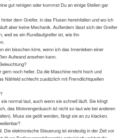
ne gut reinigen oder kommst Du an einige Stellen gar
 hinter dem Greifer, in das Flusen hereinfallen und wo ich
äuft aber keine Mechanik. Außerdem lässt sich der Greifer
weil es ein Rundlaufgreifer ist, wie ihn
n.
 ein bisschen kirre, wenn ich das Innenleben einer
oßen Aufwand ansehen kann.
r Beleuchtung?
er gern noch heller. Da die Maschine recht hoch und
as Nähfeld schlecht zusätzlich mit Fremdlichtquellen
e?
t sie normal laut, auch wenn sie schnell läuft. Sie klingt
h, das Motorengeräusch ist nicht so laut wie bei anderen
lten). Muss sie geölt werden, fängt sie an zu klacken.
 bedienbar?
 Die elektronische Steuerung ist eindeutig in der Zeit vor
tuitiven Bedienungsphilosophie entwickelt und hat die