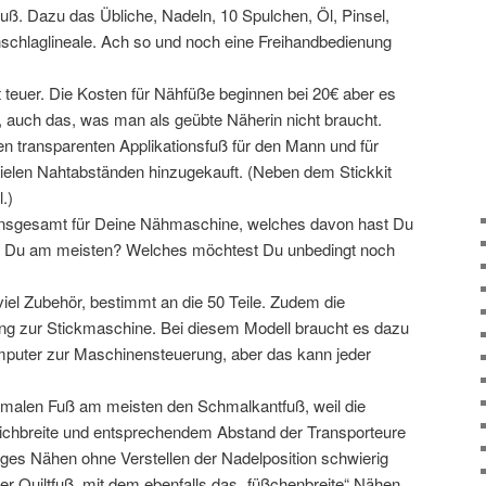
ß. Dazu das Übliche, Nadeln, 10 Spulchen, Öl, Pinsel,
chlaglineale. Ach so und noch eine Freihandbedienung
 teuer. Die Kosten für Nähfüße beginnen bei 20€ aber es
, auch das, was man als geübte Näherin nicht braucht.
n transparenten Applikationsfuß für den Mann und für
vielen Nahtabständen hinzugekauft. (Neben dem Stickkit
.)
 insgesamt für Deine Nähmaschine, welches davon hast Du
t Du am meisten? Welches möchtest Du unbedingt noch
 viel Zubehör, bestimmt an die 50 Teile. Zudem die
ng zur Stickmaschine. Bei diesem Modell braucht es dazu
puter zur Maschinensteuerung, aber das kann jeder
malen Fuß am meisten den Schmalkantfuß, weil die
chbreite und entsprechendem Abstand der Transporteure
ges Nähen ohne Verstellen der Nadelposition schwierig
 Quiltfuß, mit dem ebenfalls das „füßchenbreite“ Nähen