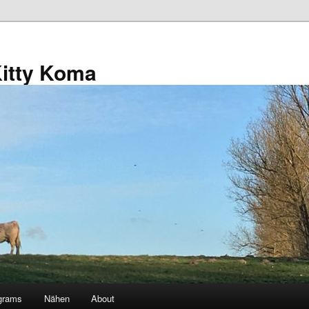
Kitty Koma
grams
Nähen
About