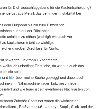
ren für Dich ausschlaggebend für die Kaufentscheidung?
nengerüst aus Metall, das verhindert Instabilität bei
 dem Fußpedal bis hin zum Einzelstich.
dstichen auch auf der Rückseite.
offe unfallfrei zu nähen (wichtig!) wie auch vor
u kapitulieren (nicht so wichtig).
reichend großer Durchlass für Quilts.
icht bewährte Elektronik-Experimente.
 wollte ich unbedingt Zierstiche, da wir nun auch das
 ich die selten.
r
und
hier
über meine Suche gebloggt und dabei auch
schinen im Nähmaschinenladen kutz beschrieben.
eliefert und wie teuer ist ein eventuelles Nachrüsten von
en?
ickbaren Zubehör-Container waren die wichtigsten
malkant-, Reißverschluß-, Jersey-, Stopf-, Stick- und der