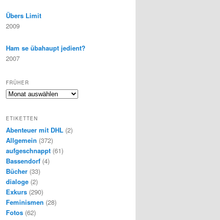
Übers Limit
2009
Ham se übahaupt jedient?
2007
FRÜHER
F
r
ü
ETIKETTEN
h
Abenteuer mit DHL
(2)
e
Allgemein
(372)
r
aufgeschnappt
(61)
Bassendorf
(4)
Bücher
(33)
dialoge
(2)
Exkurs
(290)
Feminismen
(28)
Fotos
(62)