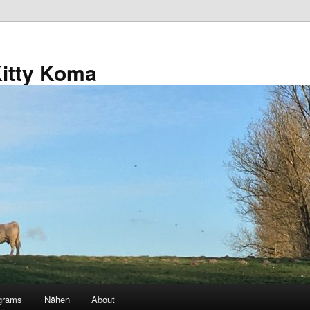
Kitty Koma
grams
Nähen
About