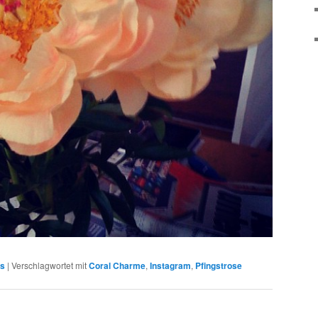
ms
|
Verschlagwortet mit
Coral Charme
,
Instagram
,
Pfingstrose