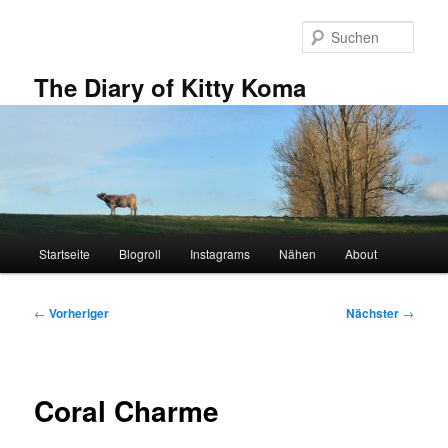
Zum
primären
Such
Inhalt
springen
The Diary of Kitty Koma
Hauptmenü
Startseite
Blogroll
Instagrams
Nähen
About
Beitragsnavigation
←
Vorheriger
Nächster
→
Coral Charme