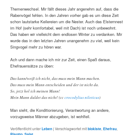
Themenwechsel. Mir fällt dieses Jahr angenehm auf, dass die
Rabenvögel fehlen. In den Jahren vorher gab es um diese Zeit
schon lautstarke Keilereien um die Nester. Auch das Elsternnest
im Hof (sehr komfortabel, weil mit Dach) ist noch unbewohnt.
Das haben wir vielleicht dem endlosen Winter zu verdanken. Mir
wurde das in den letzten Jahren unangenehm zu viel, weil kein
Singvogel mehr zu hören war.
Ach und dann mache ich mir zur Zeit, einen Spaß daraus,
Ehefrauensätze zu üben:
Das kann/weiß ich nicht, das muss mein Mann machen.
Das muss mein Mann entscheiden und der ist nicht da.
So, jetzt hol ich meinen Mann!
Mein Mann duldet das nicht! (cc
crocodylius niloticus
)
Man sieht, die Konditionierung, Verantwortung an andere,
vorzugsweise Männer abzugeben, ist wohlfeil.
Veröffentlicht unter
Leben
|
Verschlagwortet mit
biokiste
,
Ehefrau
,
Risotto
,
Salat