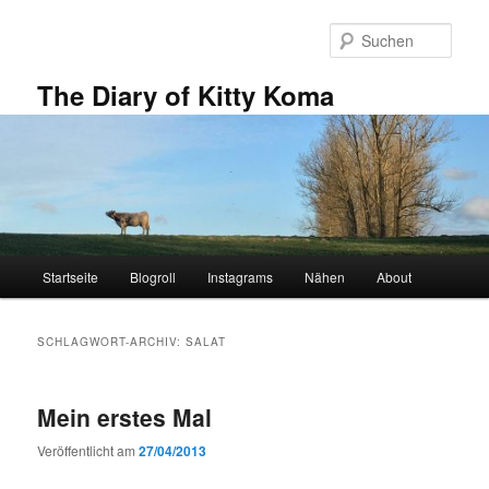
Zum
Zum
primären
sekundären
Such
Inhalt
Inhalt
springen
springen
The Diary of Kitty Koma
Hauptmenü
Startseite
Blogroll
Instagrams
Nähen
About
SCHLAGWORT-ARCHIV:
SALAT
Mein erstes Mal
Veröffentlicht am
27/04/2013