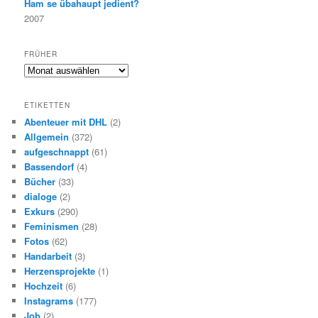
Ham se übahaupt jedient?
2007
FRÜHER
F
r
ü
ETIKETTEN
h
Abenteuer mit DHL
(2)
e
Allgemein
(372)
r
aufgeschnappt
(61)
Bassendorf
(4)
Bücher
(33)
dialoge
(2)
Exkurs
(290)
Feminismen
(28)
Fotos
(62)
Handarbeit
(3)
Herzensprojekte
(1)
Hochzeit
(6)
Instagrams
(177)
Job
(2)