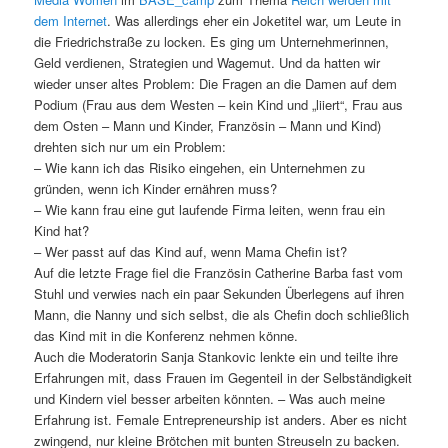
dem Internet
. Was allerdings eher ein Joketitel war, um Leute in
die Friedrichstraße zu locken. Es ging um Unternehmerinnen,
Geld verdienen, Strategien und Wagemut. Und da hatten wir
wieder unser altes Problem: Die Fragen an die Damen auf dem
Podium (Frau aus dem Westen – kein Kind und „liiert“, Frau aus
dem Osten – Mann und Kinder, Französin – Mann und Kind)
drehten sich nur um ein Problem:
– Wie kann ich das Risiko eingehen, ein Unternehmen zu
gründen, wenn ich Kinder ernähren muss?
– Wie kann frau eine gut laufende Firma leiten, wenn frau ein
Kind hat?
– Wer passt auf das Kind auf, wenn Mama Chefin ist?
Auf die letzte Frage fiel die Französin Catherine Barba fast vom
Stuhl und verwies nach ein paar Sekunden Überlegens auf ihren
Mann, die Nanny und sich selbst, die als Chefin doch schließlich
das Kind mit in die Konferenz nehmen könne.
Auch die Moderatorin Sanja Stankovic lenkte ein und teilte ihre
Erfahrungen mit, dass Frauen im Gegenteil in der Selbständigkeit
und Kindern viel besser arbeiten könnten. – Was auch meine
Erfahrung ist. Female Entrepreneurship ist anders. Aber es nicht
zwingend, nur kleine Brötchen mit bunten Streuseln zu backen.