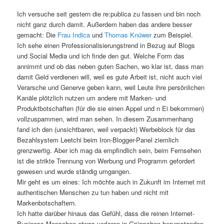
Ich versuche seit gestern die re:publica zu fassen und bin noch
nicht ganz durch damit. Außerdem haben das andere besser
gemacht: Die
Frau Indica
und
Thomas Knüwer
zum Beispiel.
Ich sehe einen Professionalisierungstrend in Bezug auf Blogs
und Social Media und ich finde den gut. Welche Form das
annimmt und ob das neben guten Sachen, wo klar ist, dass man
damit Geld verdienen will, weil es gute Arbeit ist, nicht auch viel
Verarsche und Generve geben kann, weil Leute ihre persönlichen
Kanäle plötzlich nutzen um andere mit Marken- und
Produktbotschaften (für die sie einen Appel und n Ei bekommen)
vollzuspammen, wird man sehen. In diesem Zusammenhang
fand ich den (unsichtbaren, weil verpackt) Werbeblock für das
Bezahlsystem Leetchi beim Iron-Blogger-Panel ziemlich
grenzwertig. Aber ich mag da empfindlich sein, beim Fernsehen
ist die strikte Trennung von Werbung und Programm gefordert
gewesen und wurde ständig umgangen.
Mir geht es um eines: Ich möchte auch in Zukunft im Internet mit
authentischen Menschen zu tun haben und nicht mit
Markenbotschaftern.
Ich hatte darüber hinaus das Gefühl, dass die reinen Internet-
Business-Menschen etwas verloren in Grüppchen herumstanden.