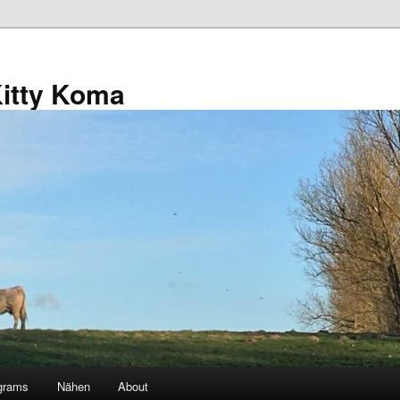
Kitty Koma
grams
Nähen
About