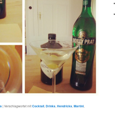
ms
|
Verschlagwortet mit
Cocktail
,
Drinks
,
Hendricks
,
Martini
,