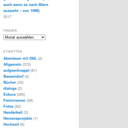
auch wenn es nach 80ern
aussieht – von 1998)
2017
FRÜHER
F
r
ü
ETIKETTEN
h
Abenteuer mit DHL
(2)
e
Allgemein
(372)
r
aufgeschnappt
(61)
Bassendorf
(4)
Bücher
(33)
dialoge
(2)
Exkurs
(290)
Feminismen
(28)
Fotos
(62)
Handarbeit
(3)
Herzensprojekte
(1)
Hochzeit
(6)