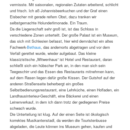
vermisste. Mit saisonalen, regionalen Zutaten arbeitend, schlicht
und frisch. Ich aß Johannisbeerkuchen und der Graf einen
Eisbecher mit gerade reifem Obst, dazu tranken wir
selbstgemachte Holunderlimonade. Ein Traum.
Da die Liegenschaft sehr groß ist, ist das Schloss in
verschiedene Zonen unterteilt. Der große Palast ist ein Museum,
das sich mit Schlesien befasst, hier wird demnächst ein altes
Fachwerk-
Bethaus
, das andernorts abgetragen und vor dem
Verfall gerettet wurde, wieder aufgebaut. Das kleine
klassizistische „Witwenhaus“ ist Hotel und Restaurant, daran
schließt sich ein hübscher Park an, in den man sich sein
Teegeschirr und das Essen des Restaurants mitnehmen kann,
auf dem Rasen liegen dafür große Kissen. Der Gutshof auf der
anderen Straßenseite beherbergt ein großes
Selbstbedienungsrestaurant, eine Lehrküche, einen Hofladen, ein
Landhausinterieur-Geschäft, eine Bäckerei und einen
Leinenverkauf, in dem ich dann trotz der gediegenen Preise
schwach wurde.
Die Unterteilung ist klug. Auf der einen Seite ist ökologisch
korrektes Musikantenstadl, da werden die Touristenbusse
abgeladen, die Leute können ins Museum gehen, kaufen und