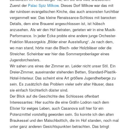
Zuerst der
Palac Spiz Milkow
. Dieses Dorf Milkow war das mit
der ruinösen evangelischen Kirche, das auch ansonsten furchtbar
vergammelt war. Das kleine Renaissance-Schloss mit barocken
Details, dem eine Brauerei angeschlossen ist, ist hübsch
anzusehen. Als wir den Hof betraten, gerieten wir in eine Musik-
Performance. In jeder Ecke probte eine andere junge Orchester-
Fraktion Mussorgskis „Bilder einer Ausstellung“. Je nach dem,
wo man stand, hörte man die Blech- oder Holzbläser oder die
Streicher. Scheinbar war hier das Sommerprobenlager eines
Jugendorchesters.
Wir sahen uns eines der Zimmer an. Leider nicht unser Stil. Ein
Dreier-Zimmer, auseinander stehenden Betten, Standard-Plastik-
Hotel-Interieur. Das scheint eine Art größere Jugendherberge zu
sein. Es zusätzlich das Problem vieler sehr alter Häuser, dass
sie einfach fürchterlich düster sind.
Der Blick auf die Geschichte des Schlosses offenbart
Interessantes: Hier suchte die eine Gräfin Lodron nach dem
Elixier für ewiges Leben, auch Casanova soll hier für ein
Potenzmittel vorstellig geworden sein. So konnte ich den alten
Braukessel und den Maischbottich, die im Hof standen, noch mal
unter ganz anderen Gesichtspunkten betrachten. Das bringt