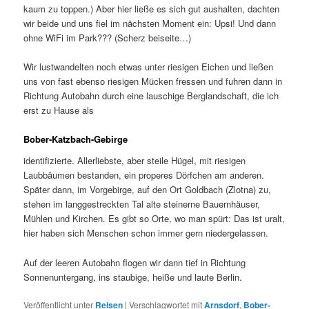
kaum zu toppen.) Aber hier ließe es sich gut aushalten, dachten
wir beide und uns fiel im nächsten Moment ein: Upsi! Und dann
ohne WiFi im Park??? (Scherz beiseite…)
Wir lustwandelten noch etwas unter riesigen Eichen und ließen
uns von fast ebenso riesigen Mücken fressen und fuhren dann in
Richtung Autobahn durch eine lauschige Berglandschaft, die ich
erst zu Hause als
Bober-Katzbach-Gebirge
identifizierte. Allerliebste, aber steile Hügel, mit riesigen
Laubbäumen bestanden, ein properes Dörfchen am anderen.
Später dann, im Vorgebirge, auf den Ort Goldbach (Zlotna) zu,
stehen im langgestreckten Tal alte steinerne Bauernhäuser,
Mühlen und Kirchen. Es gibt so Orte, wo man spürt: Das ist uralt,
hier haben sich Menschen schon immer gern niedergelassen.
Auf der leeren Autobahn flogen wir dann tief in Richtung
Sonnenuntergang, ins staubige, heiße und laute Berlin.
Veröffentlicht unter
Reisen
|
Verschlagwortet mit
Arnsdorf
,
Bober-