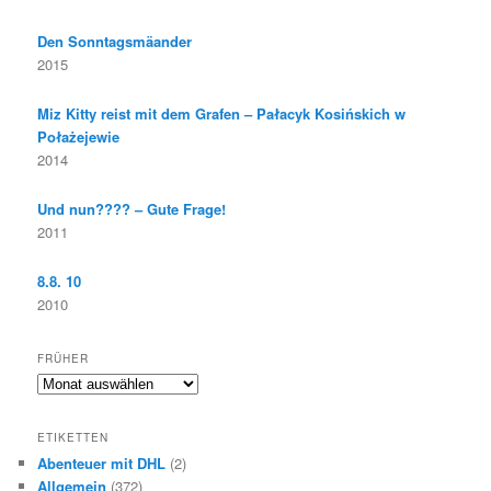
Den Sonntagsmäander
2015
Miz Kitty reist mit dem Grafen – Pałacyk Kosińskich w
Połażejewie
2014
Und nun???? – Gute Frage!
2011
8.8. 10
2010
FRÜHER
F
r
ü
ETIKETTEN
h
Abenteuer mit DHL
(2)
e
Allgemein
(372)
r