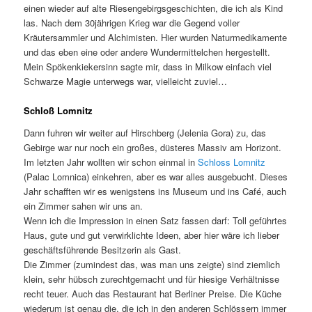
einen wieder auf alte Riesengebirgsgeschichten, die ich als Kind
las. Nach dem 30jährigen Krieg war die Gegend voller
Kräutersammler und Alchimisten. Hier wurden Naturmedikamente
und das eben eine oder andere Wundermittelchen hergestellt.
Mein Spökenkiekersinn sagte mir, dass in Milkow einfach viel
Schwarze Magie unterwegs war, vielleicht zuviel…
Schloß Lomnitz
Dann fuhren wir weiter auf Hirschberg (Jelenia Gora) zu, das
Gebirge war nur noch ein großes, düsteres Massiv am Horizont.
Im letzten Jahr wollten wir schon einmal in
Schloss Lomnitz
(Palac Lomnica) einkehren, aber es war alles ausgebucht. Dieses
Jahr schafften wir es wenigstens ins Museum und ins Café, auch
ein Zimmer sahen wir uns an.
Wenn ich die Impression in einen Satz fassen darf: Toll geführtes
Haus, gute und gut verwirklichte Ideen, aber hier wäre ich lieber
geschäftsführende Besitzerin als Gast.
Die Zimmer (zumindest das, was man uns zeigte) sind ziemlich
klein, sehr hübsch zurechtgemacht und für hiesige Verhältnisse
recht teuer. Auch das Restaurant hat Berliner Preise. Die Küche
wiederum ist genau die, die ich in den anderen Schlössern immer