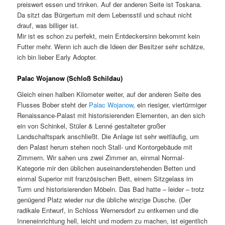
preiswert essen und trinken. Auf der anderen Seite ist Toskana.
Da sitzt das Bürgertum mit dem Lebensstil und schaut nicht
drauf, was billiger ist.
Mir ist es schon zu perfekt, mein Entdeckersinn bekommt kein
Futter mehr. Wenn ich auch die Ideen der Besitzer sehr schätze,
ich bin lieber Early Adopter.
Palac Wojanow (Schloß Schildau)
Gleich einen halben Kilometer weiter, auf der anderen Seite des
Flusses Bober steht der
Palac Wojanow
, ein riesiger, viertürmiger
Renaissance-Palast mit historisierenden Elementen, an den sich
ein von Schinkel, Stüler & Lenné gestalteter großer
Landschaftspark anschließt. Die Anlage ist sehr weitläufig, um
den Palast herum stehen noch Stall- und Kontorgebäude mit
Zimmern. Wir sahen uns zwei Zimmer an, einmal Normal-
Kategorie mir den üblichen auseinanderstehenden Betten und
einmal Superior mit französischen Bett, einem Sitzgelass im
Turm und historisierenden Möbeln. Das Bad hatte – leider – trotz
genügend Platz wieder nur die übliche winzige Dusche. (Der
radikale Entwurf, in Schloss Wernersdorf zu entkernen und die
Inneneinrichtung hell, leicht und modern zu machen, ist eigentlich