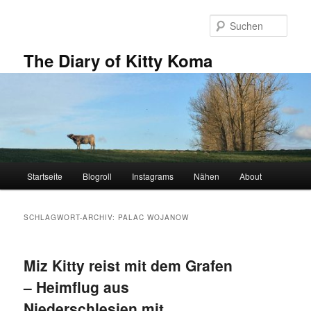
Zum
Zum
primären
sekundären
Such
Inhalt
Inhalt
springen
springen
The Diary of Kitty Koma
Hauptmenü
Startseite
Blogroll
Instagrams
Nähen
About
SCHLAGWORT-ARCHIV:
PALAC WOJANOW
Miz Kitty reist mit dem Grafen
– Heimflug aus
Niederschlesien mit