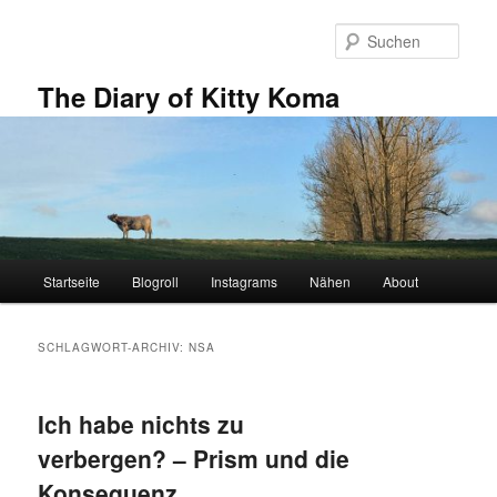
Zum
Zum
primären
sekundären
Such
Inhalt
Inhalt
springen
springen
The Diary of Kitty Koma
Hauptmenü
Startseite
Blogroll
Instagrams
Nähen
About
SCHLAGWORT-ARCHIV:
NSA
Ich habe nichts zu
verbergen? – Prism und die
Konsequenz