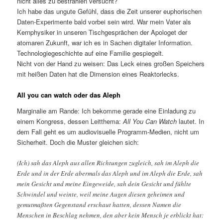
nicht alles zu bestrahlen versucht?
Ich habe das ungute Gefühl, dass die Zeit unserer euphorischen
Daten-Experimente bald vorbei sein wird. War mein Vater als
Kernphysiker in unseren Tischgesprächen der Apologet der
atomaren Zukunft, war ich es in Sachen digitaler Information.
Technologiegeschichte auf eine Familie gespiegelt.
Nicht von der Hand zu weisen: Das Leck eines großen Speichers
mit heißen Daten hat die Dimension eines Reaktorlecks.
All you can watch oder das Aleph
Marginalie am Rande: Ich bekomme gerade eine Einladung zu
einem Kongress, dessen Leitthema:
All You Can Watch
lautet. In
dem Fall geht es um audiovisuelle Programm-Medien, nicht um
Sicherheit. Doch die Muster gleichen sich:
(Ich) sah das Aleph aus allen Richtungen zugleich, sah im Aleph die
Erde und in der Erde abermals das Aleph und im Aleph die Erde, sah
mein Gesicht und meine Eingeweide, sah dein Gesicht und fühlte
Schwindel und weinte, weil meine Augen diesen geheimen und
gemutmaßten Gegenstand erschaut hatten, dessen Namen die
Menschen in Beschlag nehmen, den aber kein Mensch je erblickt hat: