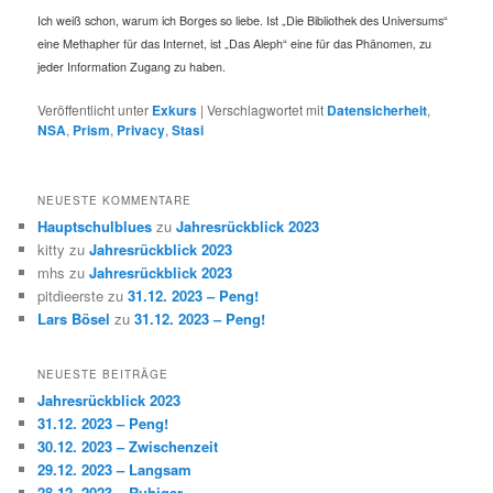
Ich weiß schon, warum ich Borges so liebe. Ist „Die Bibliothek des Universums“
eine Methapher für das Internet, ist „Das Aleph“ eine für das Phänomen, zu
jeder Information Zugang zu haben.
Veröffentlicht unter
Exkurs
|
Verschlagwortet mit
Datensicherheit
,
NSA
,
Prism
,
Privacy
,
Stasi
NEUESTE KOMMENTARE
Hauptschulblues
zu
Jahresrückblick 2023
kitty
zu
Jahresrückblick 2023
mhs
zu
Jahresrückblick 2023
pitdieerste
zu
31.12. 2023 – Peng!
Lars Bösel
zu
31.12. 2023 – Peng!
NEUESTE BEITRÄGE
Jahresrückblick 2023
31.12. 2023 – Peng!
30.12. 2023 – Zwischenzeit
29.12. 2023 – Langsam
28.12. 2023 – Ruhiger