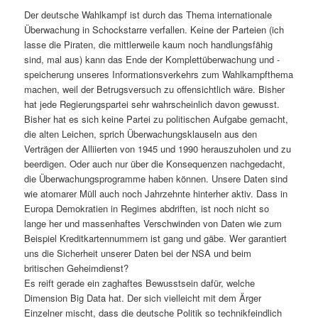
Der deutsche Wahlkampf ist durch das Thema internationale
Überwachung in Schockstarre verfallen. Keine der Parteien (ich
lasse die Piraten, die mittlerweile kaum noch handlungsfähig
sind, mal aus) kann das Ende der Komplettüberwachung und -
speicherung unseres Informationsverkehrs zum Wahlkampfthema
machen, weil der Betrugsversuch zu offensichtlich wäre. Bisher
hat jede Regierungspartei sehr wahrscheinlich davon gewusst.
Bisher hat es sich keine Partei zu politischen Aufgabe gemacht,
die alten Leichen, sprich Überwachungsklauseln aus den
Verträgen der Alliierten von 1945 und 1990 herauszuholen und zu
beerdigen. Oder auch nur über die Konsequenzen nachgedacht,
die Überwachungsprogramme haben können. Unsere Daten sind
wie atomarer Müll auch noch Jahrzehnte hinterher aktiv. Dass in
Europa Demokratien in Regimes abdriften, ist noch nicht so
lange her und massenhaftes Verschwinden von Daten wie zum
Beispiel Kreditkartennummern ist gang und gäbe. Wer garantiert
uns die Sicherheit unserer Daten bei der NSA und beim
britischen Geheimdienst?
Es reift gerade ein zaghaftes Bewusstsein dafür, welche
Dimension Big Data hat. Der sich vielleicht mit dem Ärger
Einzelner mischt, dass die deutsche Politik so technikfeindlich