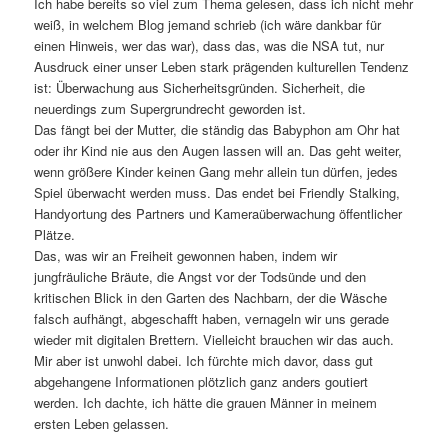
Ich habe bereits so viel zum Thema gelesen, dass ich nicht mehr
weiß, in welchem Blog jemand schrieb (ich wäre dankbar für
einen Hinweis, wer das war), dass das, was die NSA tut, nur
Ausdruck einer unser Leben stark prägenden kulturellen Tendenz
ist: Überwachung aus Sicherheitsgründen. Sicherheit, die
neuerdings zum Supergrundrecht geworden ist.
Das fängt bei der Mutter, die ständig das Babyphon am Ohr hat
oder ihr Kind nie aus den Augen lassen will an. Das geht weiter,
wenn größere Kinder keinen Gang mehr allein tun dürfen, jedes
Spiel überwacht werden muss. Das endet bei Friendly Stalking,
Handyortung des Partners und Kameraüberwachung öffentlicher
Plätze.
Das, was wir an Freiheit gewonnen haben, indem wir
jungfräuliche Bräute, die Angst vor der Todsünde und den
kritischen Blick in den Garten des Nachbarn, der die Wäsche
falsch aufhängt, abgeschafft haben, vernageln wir uns gerade
wieder mit digitalen Brettern. Vielleicht brauchen wir das auch.
Mir aber ist unwohl dabei. Ich fürchte mich davor, dass gut
abgehangene Informationen plötzlich ganz anders goutiert
werden. Ich dachte, ich hätte die grauen Männer in meinem
ersten Leben gelassen.