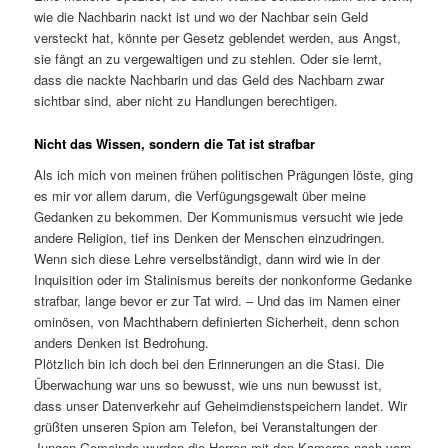
wie die Nachbarin nackt ist und wo der Nachbar sein Geld
versteckt hat, könnte per Gesetz geblendet werden, aus Angst,
sie fängt an zu vergewaltigen und zu stehlen. Oder sie lernt,
dass die nackte Nachbarin und das Geld des Nachbarn zwar
sichtbar sind, aber nicht zu Handlungen berechtigen.
Nicht das Wissen, sondern die Tat ist strafbar
Als ich mich von meinen frühen politischen Prägungen löste, ging
es mir vor allem darum, die Verfügungsgewalt über meine
Gedanken zu bekommen. Der Kommunismus versucht wie jede
andere Religion, tief ins Denken der Menschen einzudringen.
Wenn sich diese Lehre verselbständigt, dann wird wie in der
Inquisition oder im Stalinismus bereits der nonkonforme Gedanke
strafbar, lange bevor er zur Tat wird. – Und das im Namen einer
ominösen, von Machthabern definierten Sicherheit, denn schon
anders Denken ist Bedrohung.
Plötzlich bin ich doch bei den Erinnerungen an die Stasi. Die
Überwachung war uns so bewusst, wie uns nun bewusst ist,
dass unser Datenverkehr auf Geheimdienstspeichern landet. Wir
grüßten unseren Spion am Telefon, bei Veranstaltungen der
Jungen Gemeinde wurden die Herren mit den Kameras nach vorn