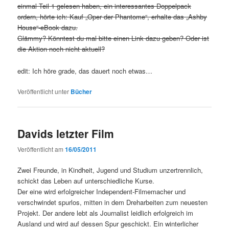
einmal Teil 1 gelesen haben, ein interessantes Doppelpack
ordern, hörte ich: Kauf „Oper der Phantome“, erhalte das „Ashby
House“-eBook dazu.
Glämmy? Könntest du mal bitte einen Link dazu geben? Oder ist
die Aktion noch nicht aktuell?
edit: Ich höre grade, das dauert noch etwas…
Veröffentlicht unter
Bücher
Davids letzter Film
Veröffentlicht am
16/05/2011
Zwei Freunde, in Kindheit, Jugend und Studium unzertrennlich,
schickt das Leben auf unterschiedliche Kurse.
Der eine wird erfolgreicher Independent-Filmemacher und
verschwindet spurlos, mitten in dem Dreharbeiten zum neuesten
Projekt. Der andere lebt als Journalist leidlich erfolgreich im
Ausland und wird auf dessen Spur geschickt. Ein winterlicher