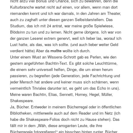
nicht allzu viel Bonus und Chance, sich zu bewähren, denn die
Kulturbranche wartet nicht auf einen, vor allem, wenn man dort
niemanden kennt und ich war damals, in den Jahren am Theater,
auch zu zaghaft unter diesen ganzen Selbstdarstellern. Das
Studium, das ich mit 24 antrat, war meine große Spielwiese,
Blödsinn zu tun und zu lernen. Nicht gerne übrigens. Ich war von
der ganzen Leserei extrem genervt, weil ich lieber las, worauf ich
Lust hatte, als das, was ich sollte. (und auch lieber weiter Geld
verdient hätte) Aber da
mußte
wollte ich durch.
Unter einem Wust an Wissens-Schrott gab es Perlen, wie den
gestern angeführten Bachtin-Text. Es gibt solche Leuchttürme,
die einem sehr universell helfen, Dinge, die um einen herum
passieren, zu begreifen (jede Generation, jede Fachrichtung und
jeder Mensch hat andere und keiner muss sich schämen, wenn
vermeintlich Triviales darunter ist, es geht um das Echo in uns).
Meine waren Bachtin, Elias, Sennett, Horney, Hegel, Müller,
Shakespeare.
Ja, Bücher. Entweder in meinem Bücherregal oder in öffentlichen
Bibliotheken, mittlerweile auch auf dem Reader und im Netz (ich
habe die Shakespeare-Folios doch nicht zu Hause stehen). Das
fällt mir in dem „Wäh, diese arroganten Leute, die ihre
Bücherregale fotografieren!“ ein bisschen hinten runter. Bücher,