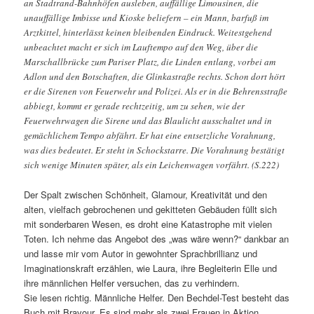
an Stadtrand-Bahnhöfen ausleben, auffällige Limousinen, die
unauffällige Imbisse und Kioske beliefern – ein Mann, barfuß im
Arztkittel, hinterlässt keinen bleibenden Eindruck. Weitestgehend
unbeachtet macht er sich im Lauftempo auf den Weg, über die
Marschallbrücke zum Pariser Platz, die Linden entlang, vorbei am
Adlon und den Botschaften, die Glinkastraße rechts. Schon dort hört
er die Sirenen von Feuerwehr und Polizei. Als er in die Behrensstraße
abbiegt, kommt er gerade rechtzeitig, um zu sehen, wie der
Feuerwehrwagen die Sirene und das Blaulicht ausschaltet und in
gemächlichem Tempo abfährt. Er hat eine entsetzliche Vorahnung,
was dies bedeutet. Er steht in Schockstarre. Die Vorahnung bestätigt
sich wenige Minuten später, als ein Leichenwagen vorfährt. (S.222)
Der Spalt zwischen Schönheit, Glamour, Kreativität und den
alten, vielfach gebrochenen und gekitteten Gebäuden füllt sich
mit sonderbaren Wesen, es droht eine Katastrophe mit vielen
Toten. Ich nehme das Angebot des „was wäre wenn?“ dankbar an
und lasse mir vom Autor in gewohnter Sprachbrillianz und
Imaginationskraft erzählen, wie Laura, ihre Begleiterin Elle und
ihre männlichen Helfer versuchen, das zu verhindern.
Sie lesen richtig. Männliche Helfer. Den Bechdel-Test besteht das
Buch mit Bravour. Es sind mehr als zwei Frauen in Aktion.