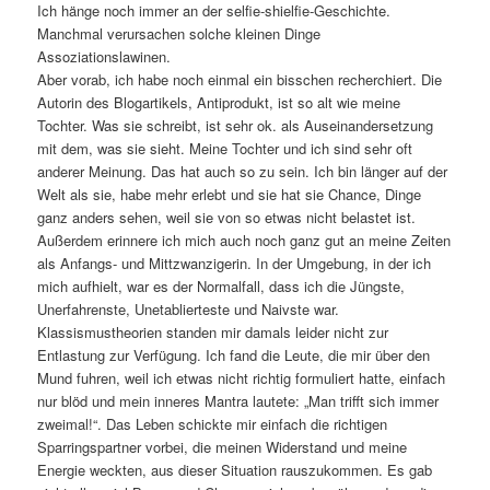
Ich hänge noch immer an der selfie-shielfie-Geschichte.
Manchmal verursachen solche kleinen Dinge
Assoziationslawinen.
Aber vorab, ich habe noch einmal ein bisschen recherchiert. Die
Autorin des Blogartikels, Antiprodukt, ist so alt wie meine
Tochter. Was sie schreibt, ist sehr ok. als Auseinandersetzung
mit dem, was sie sieht. Meine Tochter und ich sind sehr oft
anderer Meinung. Das hat auch so zu sein. Ich bin länger auf der
Welt als sie, habe mehr erlebt und sie hat sie Chance, Dinge
ganz anders sehen, weil sie von so etwas nicht belastet ist.
Außerdem erinnere ich mich auch noch ganz gut an meine Zeiten
als Anfangs- und Mittzwanzigerin. In der Umgebung, in der ich
mich aufhielt, war es der Normalfall, dass ich die Jüngste,
Unerfahrenste, Unetablierteste und Naivste war.
Klassismustheorien standen mir damals leider nicht zur
Entlastung zur Verfügung. Ich fand die Leute, die mir über den
Mund fuhren, weil ich etwas nicht richtig formuliert hatte, einfach
nur blöd und mein inneres Mantra lautete: „Man trifft sich immer
zweimal!“. Das Leben schickte mir einfach die richtigen
Sparringspartner vorbei, die meinen Widerstand und meine
Energie weckten, aus dieser Situation rauszukommen. Es gab