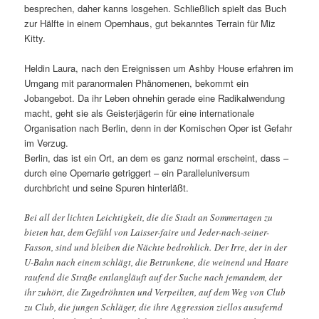
besprechen, daher kanns losgehen. Schließlich spielt das Buch
zur Hälfte in einem Opernhaus, gut bekanntes Terrain für Miz
Kitty.
Heldin Laura, nach den Ereignissen um Ashby House erfahren im
Umgang mit paranormalen Phänomenen, bekommt ein
Jobangebot. Da ihr Leben ohnehin gerade eine Radikalwendung
macht, geht sie als Geisterjägerin für eine internationale
Organisation nach Berlin, denn in der Komischen Oper ist Gefahr
im Verzug.
Berlin, das ist ein Ort, an dem es ganz normal erscheint, dass –
durch eine Opernarie getriggert – ein Paralleluniversum
durchbricht und seine Spuren hinterläßt.
Bei all der lichten Leichtigkeit, die die Stadt an Sommertagen zu
bieten hat, dem Gefühl von Laisser-faire und Jeder-nach-seiner-
Fasson, sind und bleiben die Nächte bedrohlich. Der Irre, der in der
U-Bahn nach einem schlägt, die Betrunkene, die weinend und Haare
raufend die Straße entlangläuft auf der Suche nach jemandem, der
ihr zuhört, die Zugedröhnten und Verpeilten, auf dem Weg von Club
zu Club, die jungen Schläger, die ihre Aggression ziellos ausufernd