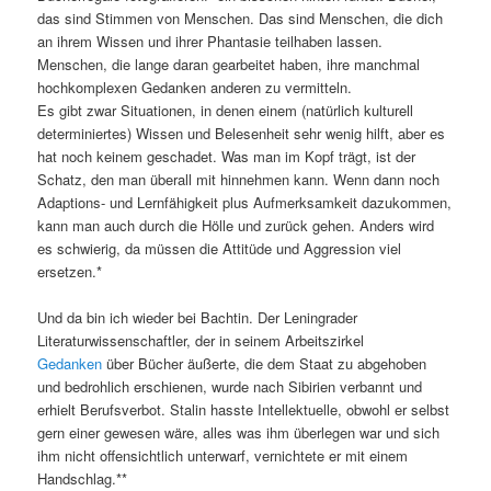
das sind Stimmen von Menschen. Das sind Menschen, die dich
an ihrem Wissen und ihrer Phantasie teilhaben lassen.
Menschen, die lange daran gearbeitet haben, ihre manchmal
hochkomplexen Gedanken anderen zu vermitteln.
Es gibt zwar Situationen, in denen einem (natürlich kulturell
determiniertes) Wissen und Belesenheit sehr wenig hilft, aber es
hat noch keinem geschadet. Was man im Kopf trägt, ist der
Schatz, den man überall mit hinnehmen kann. Wenn dann noch
Adaptions- und Lernfähigkeit plus Aufmerksamkeit dazukommen,
kann man auch durch die Hölle und zurück gehen. Anders wird
es schwierig, da müssen die Attitüde und Aggression viel
ersetzen.*
Und da bin ich wieder bei Bachtin. Der Leningrader
Literaturwissenschaftler, der in seinem Arbeitszirkel
Gedanken
über Bücher äußerte, die dem Staat zu abgehoben
und bedrohlich erschienen, wurde nach Sibirien verbannt und
erhielt Berufsverbot. Stalin hasste Intellektuelle, obwohl er selbst
gern einer gewesen wäre, alles was ihm überlegen war und sich
ihm nicht offensichtlich unterwarf, vernichtete er mit einem
Handschlag.**