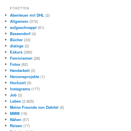
ü
ETIKETTEN
h
Abenteuer mit DHL
(2)
e
Allgemein
(372)
r
aufgeschnappt
(61)
Bassendorf
(4)
Bücher
(33)
dialoge
(2)
Exkurs
(290)
Feminismen
(28)
Fotos
(62)
Handarbeit
(3)
Herzensprojekte
(1)
Hochzeit
(6)
Instagrams
(177)
Job
(2)
Leben
(2.825)
Meine Freunde von Debitel
(6)
MMM
(19)
Nähen
(57)
Reisen
(17)