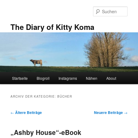
Zum
Zum
primären
sekundären
Such
Inhalt
Inhalt
springen
springen
The Diary of Kitty Koma
Hauptmenü
Startseite
Blogroll
Instagrams
Nähen
About
ARCHIV DER KATEGORIE:
BÜCHER
Beitragsnavigation
←
Ältere Beiträge
Neuere Beiträge
→
„Ashby House“-eBook