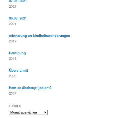
07.08. 2021
2021
06.08. 2021
2021
erinnerung an kindheitswanderungen
2017
Reinigung
2013
Übers Limit
2009
Ham se übahaupt jedient?
2007
FRÜHER
F
r