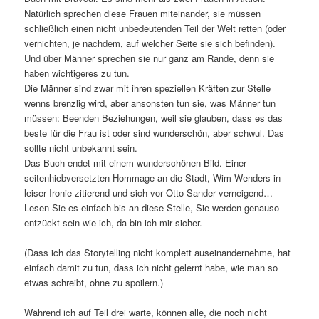
Natürlich sprechen diese Frauen miteinander, sie müssen
schließlich einen nicht unbedeutenden Teil der Welt retten (oder
vernichten, je nachdem, auf welcher Seite sie sich befinden).
Und über Männer sprechen sie nur ganz am Rande, denn sie
haben wichtigeres zu tun.
Die Männer sind zwar mit ihren speziellen Kräften zur Stelle
wenns brenzlig wird, aber ansonsten tun sie, was Männer tun
müssen: Beenden Beziehungen, weil sie glauben, dass es das
beste für die Frau ist oder sind wunderschön, aber schwul. Das
sollte nicht unbekannt sein.
Das Buch endet mit einem wunderschönen Bild. Einer
seitenhiebversetzten Hommage an die Stadt, Wim Wenders in
leiser Ironie zitierend und sich vor Otto Sander verneigend…
Lesen Sie es einfach bis an diese Stelle, Sie werden genauso
entzückt sein wie ich, da bin ich mir sicher.
(Dass ich das Storytelling nicht komplett auseinandernehme, hat
einfach damit zu tun, dass ich nicht gelernt habe, wie man so
etwas schreibt, ohne zu spoilern.)
Während ich auf Teil drei warte, können alle, die noch nicht