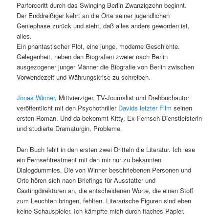
Parforceritt durch das Swinging Berlin Zwanzigzehn beginnt.
Der Enddreißiger kehrt an die Orte seiner jugendlichen
Geniephase zurück und sieht, daß alles anders geworden ist,
alles.
Ein phantastischer Plot, eine junge, moderne Geschichte.
Gelegenheit, neben den Biografien zweier nach Berlin
ausgezogener junger Männer die Biografie von Berlin zwischen
Vorwendezeit und Währungskrise zu schreiben.
Jonas Winner
, Mittvierziger, TV-Journalist und Drehbuchautor
veröffentlicht mit den Psychothriller
Davids letzter Film
seinen
ersten Roman. Und da bekommt Kitty, Ex-Fernseh-Dienstleisterin
und studierte Dramaturgin, Probleme.
Den Buch fehlt in den ersten zwei Dritteln die Literatur. Ich lese
ein Fernsehtreatment mit den mir nur zu bekannten
Dialogdummies. Die von Winner beschriebenen Personen und
Orte hören sich nach Briefings für Ausstatter und
Castingdirektoren an, die entscheidenen Worte, die einen Stoff
zum Leuchten bringen, fehlten. Literarische Figuren sind eben
keine Schauspieler. Ich kämpfte mich durch flaches Papier.