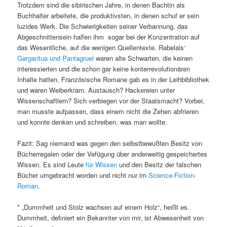
Trotzdem sind die sibirischen Jahre, in denen Bachtin als
Buchhalter arbeitete, die produktivsten, in denen schuf er sein
luzides Werk. Die Schwierigkeiten seiner Verbannung, das
Abgeschnittensein halfen ihm sogar bei der Konzentration auf
das Wesentliche, auf die wenigen Quellentexte. Rabelais‘
Gargantua und Pantagruel
waren alte Schwarten, die keinen
interessierten und die schon gar keine konterrevolutionären
Inhalte hatten. Französische Romane gab es in der Leihbibliothek
und waren Weiberkram. Austausch? Hackereien unter
Wissenschaftlern? Sich verbiegen vor der Staatsmacht? Vorbei,
man musste aufpassen, dass einem nicht die Zehen abfrieren
und konnte denken und schreiben, was man wollte.
Fazit: Sag niemand was gegen den selbstbewußten Besitz von
Bücherregalen oder der Vefügung über anderweitig gespeichertes
Wissen. Es sind Leute
für Wissen
und den Besitz der falschen
Bücher umgebracht worden und nicht nur im
Science-Fiction-
Roman
.
* „Dummheit und Stolz wachsen auf einem Holz“, heißt es.
Dummheit, definiert ein Bekannter von mir, ist Abwesenheit von