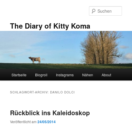
Zum
Zum
primären
sekundären
Such
Inhalt
Inhalt
springen
springen
The Diary of Kitty Koma
Hauptmenü
Startseite
Blogroll
Instagrams
Nähen
About
SCHLAGWORT-ARCHIV:
DANILO DOLCI
Rückblick ins Kaleidoskop
Veröffentlicht am
24/05/2014