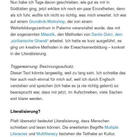
Nun habe ich Tage davon geschrieben, wie gut es mir in
Süditalien ging, jetzt erkläre ich noch ein paar Einzelheiten, denn
als ich fuhr, wußte ich nicht so richtig, was mich erwartet. Ich war
auf einem
Grundtvik-Workshop
, der von einem
Weiterbildungszentrum in Palermo veranstaltet wurde, das mit
der sogenannten
Mäeutik
, den Methoden von
Danilo Dolci, dem
„sizilianische Ghandi“
arbeitet. Ich hatte es kurz ausgeführt, es
ging um kreative Methoden in der Erwachsenenbildung – konkret
in der Literalisierung.
Triggerwarnung: Besinnungsaufsatz.
Dieser Text könnte langweilig, weil zu lang sein. Ich schreibe das
hier auch noch einmal für mich auf, weil ich durch Englisch
verstehen und sprechen (ich habe es ja nie richtig gelernt) so
beansprucht war, dass mir jetzt, im Aufschreiben, viele Sachen
erst klarer werden.
Literalisierung?
Platt übersetzt bedeutet Literalisierung, dass Menschen
schreiben und lesen können. Die erweiterten Begriffe
Multiple
Literacies
und
Multiliteracy
beziehen die Teilhabe an Kultur,