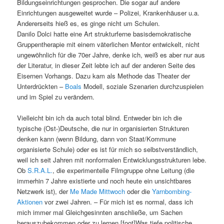
Bildungseinrichtungen gesprochen. Die sogar auf andere
Einrichtungen ausgeweitet wurde – Polizei, Krankenhäuser u.a.
Andererseits hieß es, es ginge nicht um Schulen.
Danilo Dolci hatte eine Art strukturferne basisdemokratische
Gruppentherapie mit einem väterlichen Mentor entwickelt, nicht
ungewöhnlich für die 70er Jahre, denke ich, weiß es aber nur aus
der Literatur, in dieser Zeit lebte ich auf der anderen Seite des
Eisernen Vorhangs. Dazu kam als Methode das Theater der
Unterdrückten –
Boals
Modell, soziale Szenarien durchzuspielen
und im Spiel zu verändern.
Vielleicht bin ich da auch total blind. Entweder bin ich die
typische (Ost-)Deutsche, die nur in organisierten Strukturen
denken kann (wenn Bildung, dann von Staat/Kommune
organisierte Schule) oder es ist für mich so selbstverständlich,
weil ich seit Jahren mit nonformalen Entwicklungsstrukturen lebe.
Ob
S.R.A.L.
, die experimentelle Filmgruppe ohne Leitung (die
immerhin 7 Jahre existierte und noch heute ein unsichtbares
Netzwerk ist), der
Me Made Mittwoch
oder die
Yarnbombing-
Aktionen
vor zwei Jahren. – Für mich ist es normal, dass ich
mich immer mal Gleichgesinnten anschließe, um Sachen
herauszubekommen oder zu lernen.[foot]Was tiefe politische