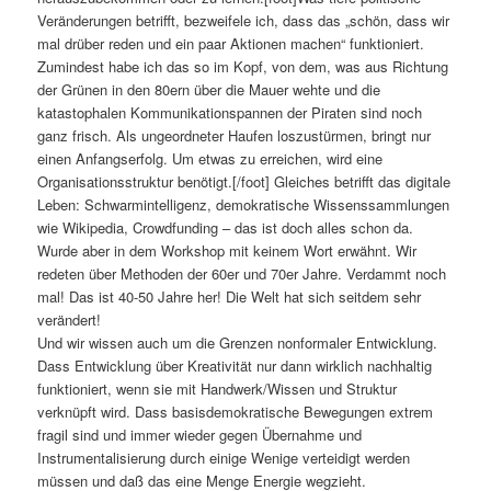
Veränderungen betrifft, bezweifele ich, dass das „schön, dass wir
mal drüber reden und ein paar Aktionen machen“ funktioniert.
Zumindest habe ich das so im Kopf, von dem, was aus Richtung
der Grünen in den 80ern über die Mauer wehte und die
katastophalen Kommunikationspannen der Piraten sind noch
ganz frisch. Als ungeordneter Haufen loszustürmen, bringt nur
einen Anfangserfolg. Um etwas zu erreichen, wird eine
Organisationsstruktur benötigt.[/foot] Gleiches betrifft das digitale
Leben: Schwarmintelligenz, demokratische Wissenssammlungen
wie Wikipedia, Crowdfunding – das ist doch alles schon da.
Wurde aber in dem Workshop mit keinem Wort erwähnt. Wir
redeten über Methoden der 60er und 70er Jahre. Verdammt noch
mal! Das ist 40-50 Jahre her! Die Welt hat sich seitdem sehr
verändert!
Und wir wissen auch um die Grenzen nonformaler Entwicklung.
Dass Entwicklung über Kreativität nur dann wirklich nachhaltig
funktioniert, wenn sie mit Handwerk/Wissen und Struktur
verknüpft wird. Dass basisdemokratische Bewegungen extrem
fragil sind und immer wieder gegen Übernahme und
Instrumentalisierung durch einige Wenige verteidigt werden
müssen und daß das eine Menge Energie wegzieht.