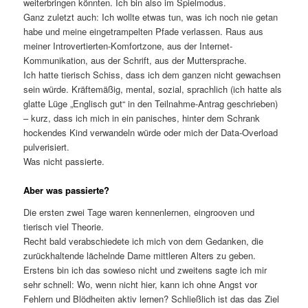
weiterbringen könnten. Ich bin also im Spielmodus.
Ganz zuletzt auch: Ich wollte etwas tun, was ich noch nie getan
habe und meine eingetrampelten Pfade verlassen. Raus aus
meiner Introvertierten-Komfortzone, aus der Internet-
Kommunikation, aus der Schrift, aus der Muttersprache.
Ich hatte tierisch Schiss, dass ich dem ganzen nicht gewachsen
sein würde. Kräftemäßig, mental, sozial, sprachlich (ich hatte als
glatte Lüge „Englisch gut“ in den Teilnahme-Antrag geschrieben)
– kurz, dass ich mich in ein panisches, hinter dem Schrank
hockendes Kind verwandeln würde oder mich der Data-Overload
pulverisiert.
Was nicht passierte.
Aber was passierte?
Die ersten zwei Tage waren kennenlernen, eingrooven und
tierisch viel Theorie.
Recht bald verabschiedete ich mich von dem Gedanken, die
zurückhaltende lächelnde Dame mittleren Alters zu geben.
Erstens bin ich das sowieso nicht und zweitens sagte ich mir
sehr schnell: Wo, wenn nicht hier, kann ich ohne Angst vor
Fehlern und Blödheiten aktiv lernen? Schließlich ist das das Ziel