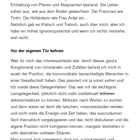
Einhaltung von Plänen und Absprachen bestand. Die Letten
sahen aus, wie aus dem Boden gewachsen. Der Franzose wie
Tintin. Die Holländerin wie Frau Antje etc…
Natürlich gab es Klatsch und Tratsch, auch über mich, aber ich
habe ein hohes Ignoranzpotential und wenn ich nichts verstehe,
erst recht.
Vor der eigenen Tür kehren
Was für mich das Interessanteste war: durch dieses ganze
Konglomerat von Umständen und Zufällen befand ich mich in
exakt der Position, die kommunikativ benachteiligte Menschen in
einer Gesellschaft haben. Das passiert mir ja sonst selten und
ich meide diese Gelegenheiten. Das war mit die wichtigste
Lerngelegenheit, plötzlich nicht mehr intellektuell
brillieren
daherschwätzen zu können. Mühsam nach Worten zu suchen
und dann waren es doch die falschen, missverstanden werden
und nicht mehr die Energie und Zeit haben, das auszuräumen.
Sich thematisch vergaloppieren und das nicht diskutieren und die
eigene Position nicht korrigieren können, mangels Verstehen in
sehr abstrakten verbalen Ebenen.
Man kommt sich irgendwann doof vor, zurückgesetzt und