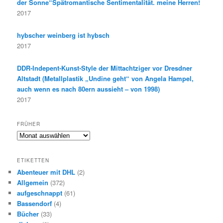
der Sonne“Spätromantische Sentimentalität. meine Herren!
2017
hybscher weinberg ist hybsch
2017
DDR-Indepent-Kunst-Style der Mittachtziger vor Dresdner
Altstadt (Metallplastik „Undine geht“ von Angela Hampel,
auch wenn es nach 80ern aussieht – von 1998)
2017
FRÜHER
F
r
ü
ETIKETTEN
h
Abenteuer mit DHL
(2)
e
Allgemein
(372)
r
aufgeschnappt
(61)
Bassendorf
(4)
Bücher
(33)