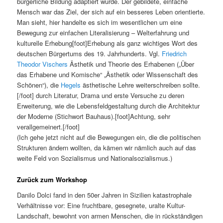
bürgerliche Bildung adaptiert wurde. Der gebildete, einfache
Mensch war das Ziel, der sich auf ein besseres Leben orientierte.
Man sieht, hier handelte es sich im wesentlichen um eine
Bewegung zur einfachen Literalisierung – Welterfahrung und
kulturelle Erhebung[foot]Erhebung als ganz wichtiges Wort des
deutschen Bürgertums des 19. Jahrhunderts. Vgl.
Friedrich
Theodor Vischers
Ästhetik und Theorie des Erhabenen („Über
das Erhabene und Komische“ „Ästhetik oder Wissenschaft des
Schönen“), die
Hegels
ästhetische Lehre weiterschreiben sollte.
[/foot] durch Literatur, Drama und erste Versuche zu deren
Erweiterung, wie die Lebensfeldgestaltung durch die Architektur
der Moderne (Stichwort Bauhaus).[foot]Achtung, sehr
verallgemeinert.[/foot]
(Ich gehe jetzt nicht auf die Bewegungen ein, die die politischen
Strukturen ändern wollten, da kämen wir nämlich auch auf das
weite Feld von Sozialismus und Nationalsozialismus.)
Zurück zum Workshop
Danilo Dolci fand in den 50er Jahren in Sizilien katastrophale
Verhältnisse vor: Eine fruchtbare, gesegnete, uralte Kultur-
Landschaft, bewohnt von armen Menschen, die in rückständigen