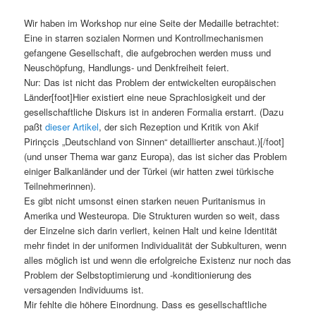
Wir haben im Workshop nur eine Seite der Medaille betrachtet:
Eine in starren sozialen Normen und Kontrollmechanismen
gefangene Gesellschaft, die aufgebrochen werden muss und
Neuschöpfung, Handlungs- und Denkfreiheit feiert.
Nur: Das ist nicht das Problem der entwickelten europäischen
Länder[foot]Hier existiert eine neue Sprachlosigkeit und der
gesellschaftliche Diskurs ist in anderen Formalia erstarrt. (Dazu
paßt
dieser Artikel
, der sich Rezeption und Kritik von Akif
Pirinçcis „Deutschland von Sinnen“ detaillierter anschaut.)[/foot]
(und unser Thema war ganz Europa), das ist sicher das Problem
einiger Balkanländer und der Türkei (wir hatten zwei türkische
Teilnehmerinnen).
Es gibt nicht umsonst einen starken neuen Puritanismus in
Amerika und Westeuropa. Die Strukturen wurden so weit, dass
der Einzelne sich darin verliert, keinen Halt und keine Identität
mehr findet in der uniformen Individualität der Subkulturen, wenn
alles möglich ist und wenn die erfolgreiche Existenz nur noch das
Problem der Selbstoptimierung und -konditionierung des
versagenden Individuums ist.
Mir fehlte die höhere Einordnung. Dass es gesellschaftliche