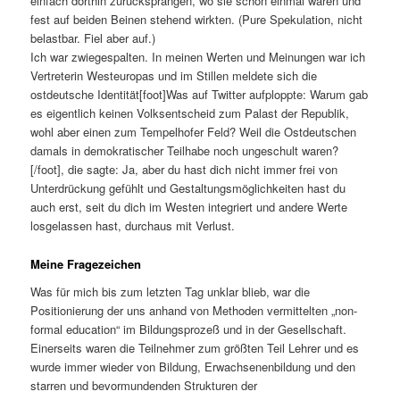
einfach dorthin zurücksprangen, wo sie schon einmal waren und
fest auf beiden Beinen stehend wirkten. (Pure Spekulation, nicht
belastbar. Fiel aber auf.)
Ich war zwiegespalten. In meinen Werten und Meinungen war ich
Vertreterin Westeuropas und im Stillen meldete sich die
ostdeutsche Identität[foot]Was auf Twitter aufploppte: Warum gab
es eigentlich keinen Volksentscheid zum Palast der Republik,
wohl aber einen zum Tempelhofer Feld? Weil die Ostdeutschen
damals in demokratischer Teilhabe noch ungeschult waren?
[/foot], die sagte: Ja, aber du hast dich nicht immer frei von
Unterdrückung gefühlt und Gestaltungsmöglichkeiten hast du
auch erst, seit du dich im Westen integriert und andere Werte
losgelassen hast, durchaus mit Verlust.
Meine Fragezeichen
Was für mich bis zum letzten Tag unklar blieb, war die
Positionierung der uns anhand von Methoden vermittelten „non-
formal education“ im Bildungsprozeß und in der Gesellschaft.
Einerseits waren die Teilnehmer zum größten Teil Lehrer und es
wurde immer wieder von Bildung, Erwachsenenbildung und den
starren und bevormundenden Strukturen der