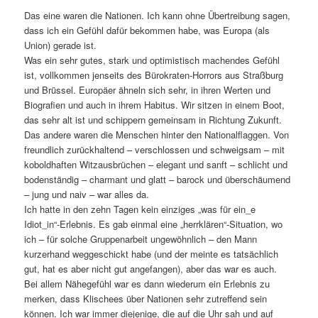
Das eine waren die Nationen. Ich kann ohne Übertreibung sagen,
dass ich ein Gefühl dafür bekommen habe, was Europa (als
Union) gerade ist.
Was ein sehr gutes, stark und optimistisch machendes Gefühl
ist, vollkommen jenseits des Bürokraten-Horrors aus Straßburg
und Brüssel. Europäer ähneln sich sehr, in ihren Werten und
Biografien und auch in ihrem Habitus. Wir sitzen in einem Boot,
das sehr alt ist und schippern gemeinsam in Richtung Zukunft.
Das andere waren die Menschen hinter den Nationalflaggen. Von
freundlich zurückhaltend – verschlossen und schweigsam – mit
koboldhaften Witzausbrüchen – elegant und sanft – schlicht und
bodenständig – charmant und glatt – barock und überschäumend
– jung und naiv – war alles da.
Ich hatte in den zehn Tagen kein einziges „was für ein_e
Idiot_in“-Erlebnis. Es gab einmal eine „herrklären“-Situation, wo
ich – für solche Gruppenarbeit ungewöhnlich – den Mann
kurzerhand weggeschickt habe (und der meinte es tatsächlich
gut, hat es aber nicht gut angefangen), aber das war es auch.
Bei allem Nähegefühl war es dann wiederum ein Erlebnis zu
merken, dass Klischees über Nationen sehr zutreffend sein
können. Ich war immer diejenige, die auf die Uhr sah und auf