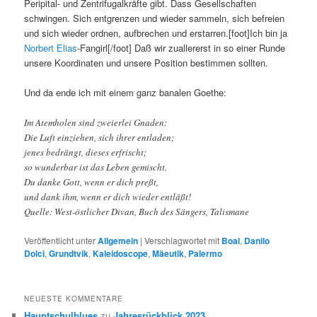
Peripital- und Zentrifugalkräfte gibt. Dass Gesellschaften
schwingen. Sich entgrenzen und wieder sammeln, sich befreien
und sich wieder ordnen, aufbrechen und erstarren.[foot]Ich bin ja
Norbert Elias
-Fangirl[/foot] Daß wir zuallererst in so einer Runde
unsere Koordinaten und unsere Position bestimmen sollten.
Und da ende ich mit einem ganz banalen Goethe:
Im Atemholen sind zweierlei Gnaden:
Die Luft einziehen, sich ihrer entladen;
jenes bedrängt, dieses erfrischt;
so wunderbar ist das Leben gemischt.
Du danke Gott, wenn er dich preßt,
und dank ihm, wenn er dich wieder entläßt!
Quelle: West-östlicher Divan, Buch des Sängers, Talismane
Veröffentlicht unter
Allgemein
|
Verschlagwortet mit
Boal
,
Danilo
Dolci
,
Grundtvik
,
Kaleidoscope
,
Mäeutik
,
Palermo
NEUESTE KOMMENTARE
Hauptschulblues
zu
Jahresrückblick 2023