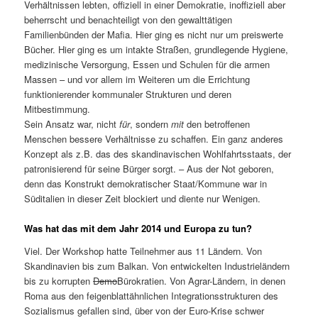
Verhältnissen lebten, offiziell in einer Demokratie, inoffiziell aber
beherrscht und benachteiligt von den gewalttätigen
Familienbünden der Mafia. Hier ging es nicht nur um preiswerte
Bücher. Hier ging es um intakte Straßen, grundlegende Hygiene,
medizinische Versorgung, Essen und Schulen für die armen
Massen – und vor allem im Weiteren um die Errichtung
funktionierender kommunaler Strukturen und deren
Mitbestimmung.
Sein Ansatz war, nicht
für
, sondern
mit
den betroffenen
Menschen bessere Verhältnisse zu schaffen. Ein ganz anderes
Konzept als z.B. das des skandinavischen Wohlfahrtsstaats, der
patronisierend für seine Bürger sorgt. – Aus der Not geboren,
denn das Konstrukt demokratischer Staat/Kommune war in
Süditalien in dieser Zeit blockiert und diente nur Wenigen.
Was hat das mit dem Jahr 2014 und Europa zu tun?
Viel. Der Workshop hatte Teilnehmer aus 11 Ländern. Von
Skandinavien bis zum Balkan. Von entwickelten Industrieländern
bis zu korrupten
Demo
Bürokratien. Von Agrar-Ländern, in denen
Roma aus den feigenblattähnlichen Integrationsstrukturen des
Sozialismus gefallen sind, über von der Euro-Krise schwer