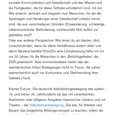
sozialer Kommunikation und Gesellschaft und das Wissen und
die Fertigkeiten, die für diese Teilhabe erforderlich sind, mit ein.
Wie erreicht, aktiviert und integriert man Menschen, für die die
Spielregeln und Handlungen einer Gesellschaft zutiefst fremd
sind, die aus verschiedenen Gründen (Einwanderung, schwierige
Lebensumstände, Behinderung, existenzielle Not) außen vor
geblieben sind?
Oder aus anderer Perspektive: Wie lernst du am besten, dich
zurechtzufinden, wenn du deine Verhältnisse ändern willst und
damit Neuland betrittst?[foot]So eine Literalisierung hätte ich mir
vor 20 Jahren für die Menschen in den „Beitrittsgebieten“ der
DDR gewünscht. Aber komischerweise hatten das die
westdeutschen linken Bewegungen nicht im Focus, die sahen
wahrscheinlich auch nur Konkurrenz und Überfremdung ihrer
Gebiete.[/foot]
Kleiner Exkurs: Die deutsche Volksbildungbewegung des späten
19. und frühen 20. Jahrhunderts tat das mit vereinfachten,
illustrierten oder billigeren Ausgaben klassischer Literatur und mit
Theater – der
Volksbühnenbewegung
. Ziel war, für Arbeiter und
Bauern das bürgerliche Bildungsmonopol zu brechen, indem die