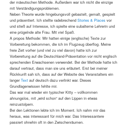
der mäeutischen Methode. Außerdem war ich nicht die einzige
mit Verständigungsproblemen.
Neben Theorie wurde hingebungsvoll gebastelt, gemalt, gespielt
und präsentiert. Ich stellte radebrechend
Stories & Places
vor
und stieß auf Interesse, ich spielte eine subalterne Lehrerin und
eine prügelnde alte Frau. Mit viel Spaß.
A propos Methode: Wir hatten einige (englische) Texte zur
Vorbereitung bekommen, die ich im Flugzeug überflog. Meine
freie Zeit vorher (und viel zu viel davon) hatte ich zur
Vorbereitung auf die Deutschland-Präsentation vor nicht englisch
sprechenden Erwachsenen verwendet. Bei der Methode hatte ich
darauf vertraut, dass man sie uns erläutert. Erst bei meiner
Rückkunft sah ich, dass auf der Website des Veranstalters ein
langer
Text
auf deutsch dazu verlinkt war. Dieses
Grundlagenwissen fehlte mir.
Das war mal wieder ein typischer Kitty – vollkommen
ahnungslos, mit „wird schon“ auf den Lippen in etwas
reinzustolpern.
Bei den Lektionen lebte ich im Moment. Ich nahm mir das
heraus, was interessant für mich war. Das Interessantere
passiert ohnehin oft in den Zwischenräumen.