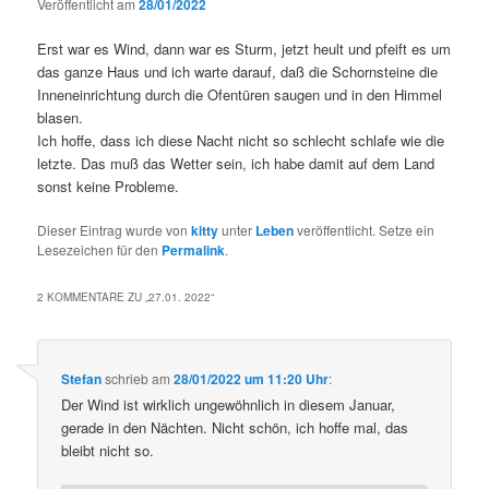
Veröffentlicht am
28/01/2022
Erst war es Wind, dann war es Sturm, jetzt heult und pfeift es um
das ganze Haus und ich warte darauf, daß die Schornsteine die
Inneneinrichtung durch die Ofentüren saugen und in den Himmel
blasen.
Ich hoffe, dass ich diese Nacht nicht so schlecht schlafe wie die
letzte. Das muß das Wetter sein, ich habe damit auf dem Land
sonst keine Probleme.
Dieser Eintrag wurde von
kitty
unter
Leben
veröffentlicht. Setze ein
Lesezeichen für den
Permalink
.
2 KOMMENTARE ZU „
27.01. 2022
“
Stefan
schrieb
am
28/01/2022 um 11:20 Uhr
:
Der Wind ist wirklich ungewöhnlich in diesem Januar,
gerade in den Nächten. Nicht schön, ich hoffe mal, das
bleibt nicht so.