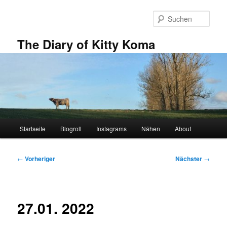
Zum
primären
Such
Inhalt
springen
The Diary of Kitty Koma
Hauptmenü
Startseite
Blogroll
Instagrams
Nähen
About
Beitragsnavigation
←
Vorheriger
Nächster
→
27.01. 2022