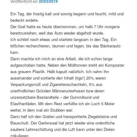
Veröffentlicht am
20/03/2019
Ein Tag, der frostig kalt und sonnig begann und feucht, mild und
bedeckt endete.
Der Graf hatte es heute übernommen, um halb 7 Uhr morgens
bereitzustehen, weil das Auto wieder abgeholt wurde.
Ich schlief noch etwas und startete langsam in den Tag. Ein
bißchen recherchieren, räumen und fegen, bis das Bäckerauto
kam.
Dann machte ich mich an eine Arbeit, die ich schon lange
aufgeschoben hatte. Neben den Mülltonnen steht ein Komposter
aus grauem Plastik. Halb kaputt natürlich. Ich nahm ihn
auseinander und sortierte den Inhalt (irgs!) 20% waren
Verpackungsmüll und Zigarettenschachteln, 5% aus
unerfindlichen Gründen Männerunterhosen bzw deren
unzersetzbare Bestandteile – der Gummibund und
Elasthanfäden. Mit dem Rest verfüllte ich ein Loch 5 Meter
weiter, in dem mal ein Stubben war.
Dann half ich den Grafen und transportierte Ziegelsteine und
Bauschutt. Der Gartensaal hat jetzt wieder eine ordentliche
saubere Lehmschüttung und die Luft kann unter den Dielen
zirkulieren.