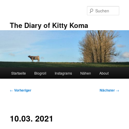
Zum
primären
Such
Inhalt
springen
The Diary of Kitty Koma
Hauptmenü
Startseite
Blogroll
Instagrams
Nähen
About
Beitragsnavigation
←
Vorheriger
Nächster
→
10.03. 2021