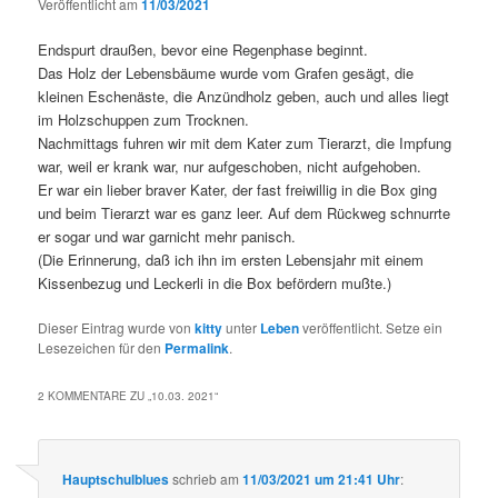
Veröffentlicht am
11/03/2021
Endspurt draußen, bevor eine Regenphase beginnt.
Das Holz der Lebensbäume wurde vom Grafen gesägt, die
kleinen Eschenäste, die Anzündholz geben, auch und alles liegt
im Holzschuppen zum Trocknen.
Nachmittags fuhren wir mit dem Kater zum Tierarzt, die Impfung
war, weil er krank war, nur aufgeschoben, nicht aufgehoben.
Er war ein lieber braver Kater, der fast freiwillig in die Box ging
und beim Tierarzt war es ganz leer. Auf dem Rückweg schnurrte
er sogar und war garnicht mehr panisch.
(Die Erinnerung, daß ich ihn im ersten Lebensjahr mit einem
Kissenbezug und Leckerli in die Box befördern mußte.)
Dieser Eintrag wurde von
kitty
unter
Leben
veröffentlicht. Setze ein
Lesezeichen für den
Permalink
.
2 KOMMENTARE ZU „
10.03. 2021
“
Hauptschulblues
schrieb
am
11/03/2021 um 21:41 Uhr
: