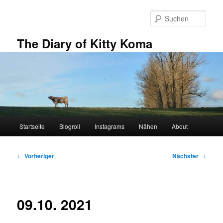
Zum
primären
Such
Inhalt
springen
The Diary of Kitty Koma
Hauptmenü
Startseite
Blogroll
Instagrams
Nähen
About
Beitragsnavigation
←
Vorheriger
Nächster
→
09.10. 2021