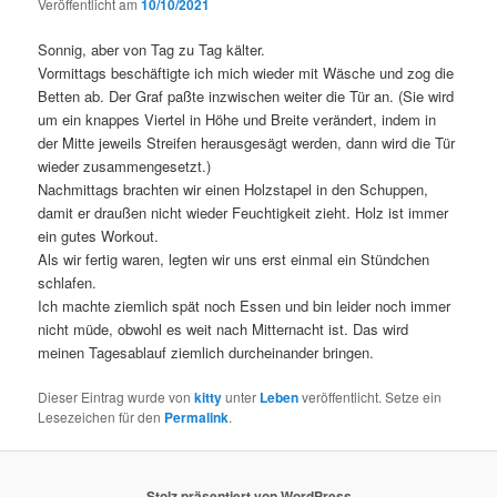
Veröffentlicht am
10/10/2021
Sonnig, aber von Tag zu Tag kälter.
Vormittags beschäftigte ich mich wieder mit Wäsche und zog die
Betten ab. Der Graf paßte inzwischen weiter die Tür an. (Sie wird
um ein knappes Viertel in Höhe und Breite verändert, indem in
der Mitte jeweils Streifen herausgesägt werden, dann wird die Tür
wieder zusammengesetzt.)
Nachmittags brachten wir einen Holzstapel in den Schuppen,
damit er draußen nicht wieder Feuchtigkeit zieht. Holz ist immer
ein gutes Workout.
Als wir fertig waren, legten wir uns erst einmal ein Stündchen
schlafen.
Ich machte ziemlich spät noch Essen und bin leider noch immer
nicht müde, obwohl es weit nach Mitternacht ist. Das wird
meinen Tagesablauf ziemlich durcheinander bringen.
Dieser Eintrag wurde von
kitty
unter
Leben
veröffentlicht. Setze ein
Lesezeichen für den
Permalink
.
Stolz präsentiert von WordPress