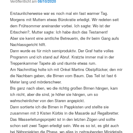
Veröffentlicht am
08/10/2020
Erstaunlicherweise war es noch mal ein fast warmer Tag.
Morgens mit Muttern etwas Bürokratie erledigt. Wir redeten seit
dem Frühsommer aneinander vorbei. Ich sagte: Wo ist der
Erbschein?, Mutter sagte: Ich habe doch das Testament!
Aber sie kennt eine amtliche Betreuerin, die ihr beim Gang aufs
Nachlassgericht hilft.
Dann wurde es für mich semiproduktiv. Der Graf hatte volles
Programm und ich stand auf Abruf. Kratzte immer mal in der
Treppenkammer Tapete ab und räumte etwas rum.
Am Nachmittag holte ich mit Onkel Martins Obstpflücker, den mir
die Nachbarn gaben, die Birnen vom Baum. Das Teil ist fast 6
Meter lang und mörderschwer.
Bis ganz nach oben, wo die richtig großen Birnen hängen, kam
ich nicht, aber die sind, je höher sie hängen, um so
wahrscheinlicher von den Staren angepickt.
Dann sortierte ich die Birnen in Pappkisten und stellte sie
zusammen mit 3 Kisten Kürbis in die Masarde auf Regalbretter.
Das Wasserleitungsprojekt ist in den letzten Zügen und sollte
schon seit zwei Tagen erledigt sein. Wie es so ist, es gibt auch
bei Nähprojekten die Phase, wo alles in zeitraubenden Minidetails