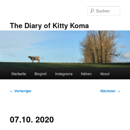
Zum
primären
Such
Inhalt
springen
The Diary of Kitty Koma
Hauptmenü
Startseite
Blogroll
Instagrams
Nähen
About
Beitragsnavigation
←
Vorheriger
Nächster
→
07.10. 2020