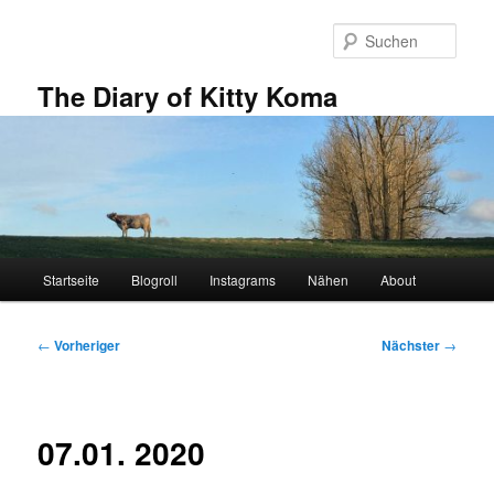
Zum
primären
Such
Inhalt
springen
The Diary of Kitty Koma
Hauptmenü
Startseite
Blogroll
Instagrams
Nähen
About
Beitragsnavigation
←
Vorheriger
Nächster
→
07.01. 2020