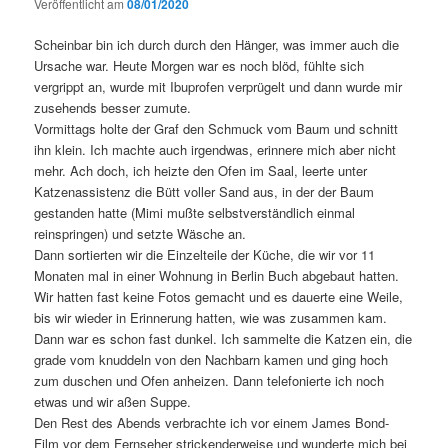
Veröffentlicht am
08/01/2020
Scheinbar bin ich durch durch den Hänger, was immer auch die
Ursache war. Heute Morgen war es noch blöd, fühlte sich
vergrippt an, wurde mit Ibuprofen verprügelt und dann wurde mir
zusehends besser zumute.
Vormittags holte der Graf den Schmuck vom Baum und schnitt
ihn klein. Ich machte auch irgendwas, erinnere mich aber nicht
mehr. Ach doch, ich heizte den Ofen im Saal, leerte unter
Katzenassistenz die Bütt voller Sand aus, in der der Baum
gestanden hatte (Mimi mußte selbstverständlich einmal
reinspringen) und setzte Wäsche an.
Dann sortierten wir die Einzelteile der Küche, die wir vor 11
Monaten mal in einer Wohnung in Berlin Buch abgebaut hatten.
Wir hatten fast keine Fotos gemacht und es dauerte eine Weile,
bis wir wieder in Erinnerung hatten, wie was zusammen kam.
Dann war es schon fast dunkel. Ich sammelte die Katzen ein, die
grade vom knuddeln von den Nachbarn kamen und ging hoch
zum duschen und Ofen anheizen. Dann telefonierte ich noch
etwas und wir aßen Suppe.
Den Rest des Abends verbrachte ich vor einem James Bond-
Film vor dem Fernseher strickenderweise und wunderte mich bei