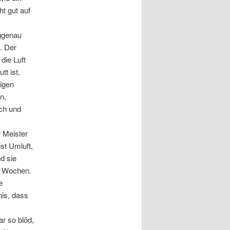
ht gut auf
aggenau
. Der
die Luft
t ist,
tigen
n,
sch und
r Meister
st Umluft,
d sie
ar Wochen.
e
nis, dass
ar so blöd,