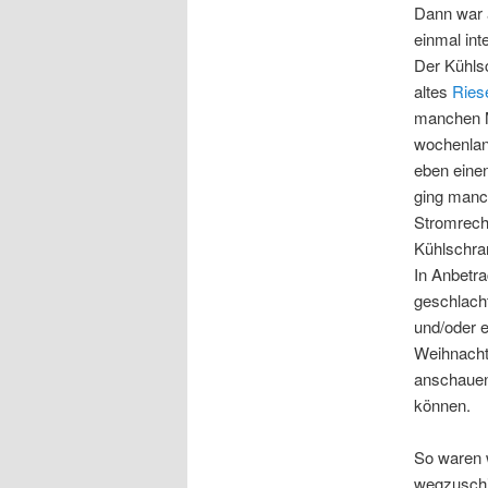
Dann war a
einmal in
Der Kühlsc
altes
Ries
manchen M
wochenlang
eben eine
ging manc
Stromrechn
Kühlschran
In Anbetra
geschlacht
und/oder 
Weihnachte
anschauen
können.
So waren w
wegzuschi