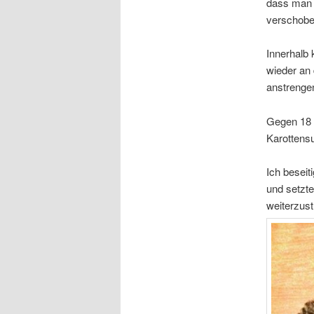
dass man 
verschobe
Innerhalb 
wieder an 
anstrenge
Gegen 18 U
Karottens
Ich beseit
und setzt
weiterzust