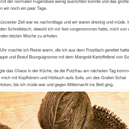
mit der normalen Fugendüse wenig ausrichten konnte und das groß
n wir noch ein paar Tage.
kürzester Zeit war es nachmittags und wir waren dreckig und müde. I
den Schreibtisch, obwohl ich mir fest vorgenommen hatte, mich von 
nden letzten Woche zu erholen.
hr machte ich Reste warm, die ich aus dem Frostfach gerettet hatt
uppe und Boeuf Bourguignonne mit dem Mangold-Kartoffelbrei von So
igte das Chaos in der Küche, da die Putzfrau am nächsten Tag komme
e mich mit Kopfhörern und Hörbuch aufs Sofa, um des Grafen Schal
ricken, bis ich müde war und gegen Mitternacht ins Bett ging.