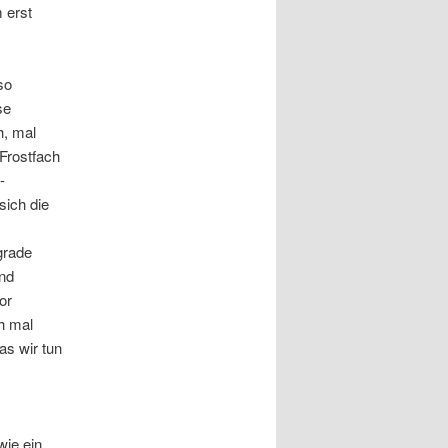
 erst
so
se
h, mal
Frostfach
-
sich die
grade
ind
or
ch mal
s wir tun
wie ein