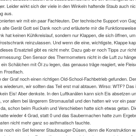
r. Leider wirkt sich der viele in den Winkeln haftende Staub auch nic
ng aus.
onierten wir mit ein paar Fachleuten. Der technische Support von G
 alte Gerät Gott sei Dank noch und erläuterte mir die Funktionsweise
k hat keinen Kühlkreislauf, sondern nur Klappen, die sich öffnen, um 
ostschrank reinzulassen. Und wenn die eine, wichtigste, Klappe kaput
dieses Ersatzteil gibt es nicht mehr. Dazu gab er noch Tipps zur rich
rmessung: Den Sensor des Thermometers nicht in die Luft zu hänge
 ein Schälchen mit Öl zu legen, das genauso träge reagiert, wie Flei
 Frostfach.
 der Graf noch einen richtigen Old-School-Fachbetrieb gefunden. De
ns wiederum, wir sollten das Teil erst mal abtauen. Wirso: WTF? Das i
 kein Eis! Aber denkste. In den Luftkanälen kann sich Eis absetzen un
, vor allem bei längerem Stromausfall und den hatten wir vor ein pa
 da, schon beim Ruckeln und Verschieben hatte sich etwas getan. Di
hatte wieder 4 Grad, statt 0 und das Saubermachen hatte zum Ergeb
asten nicht mehr ganz so asthmatisch fauchte.
lte noch ein Set feinerer Staubsauger-Düsen, denn die Konstruktion w