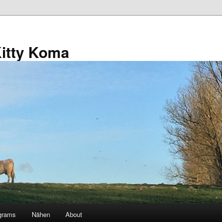
Kitty Koma
grams
Nähen
About