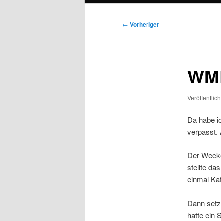
Beitragsnavigation
←
Vorheriger
WMD
Veröffentlic
Da habe i
verpasst. 
Der Wecker
stellte da
einmal Kaf
Dann setzt
hatte ein 