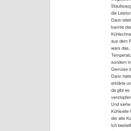
Staubsauge
die Leistu
Dann telef
kannte das
Kühlschran
aus dem Fr
wars das, 
Temperatu
sondern in
Gemüse im
Dann hatte
erklärte u
da gibt es
verstopfen
Und siehe
Kühlseite 
der alte K
Ich bestel