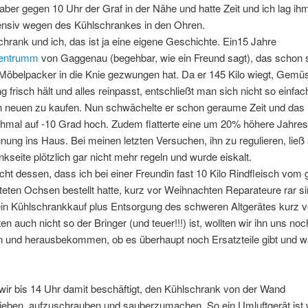
ber gegen 10 Uhr der Graf in der Nähe und hatte Zeit und ich lag ihm
tensiv wegen des Kühlschrankes in den Ohren.
hrank und ich, das ist ja eine eigene Geschichte. Ein15 Jahre
entrumm
von Gaggenau (begehbar, wie ein Freund sagt), das schon 
öbelpacker in die Knie gezwungen hat. Da er 145 Kilo wiegt, Gemü
 frisch hält und alles reinpasst, entschließt man sich nicht so einfac
n neuen zu kaufen. Nun schwächelte er schon geraume Zeit und das 
hmal auf -10 Grad hoch. Zudem flatterte eine um 20% höhere Jahres
ung ins Haus. Bei meinen letzten Versuchen, ihn zu regulieren, ließ 
kseite plötzlich gar nicht mehr regeln und wurde eiskalt.
cht dessen, dass ich bei einer Freundin fast 10 Kilo Rindfleisch vom 
eten Ochsen bestellt hatte, kurz vor Weihnachten Reparateure rar s
ein Kühlschrankkauf plus Entsorgung des schweren Altgerätes kurz v
n auch nicht so der Bringer (und teuer!!!) ist, wollten wir ihn uns no
 und herausbekommen, ob es überhaupt noch Ersatzteile gibt und wa
ir bis 14 Uhr damit beschäftigt, den Kühlschrank von der Wand
eben, aufzuschrauben und sauberzumachen. So ein Umluftgerät ist 