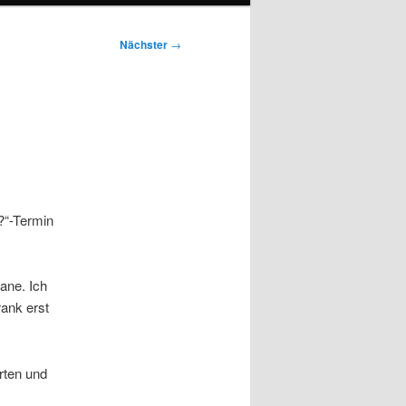
Nächster
→
?“-Termin
ane. Ich
rank erst
rten und