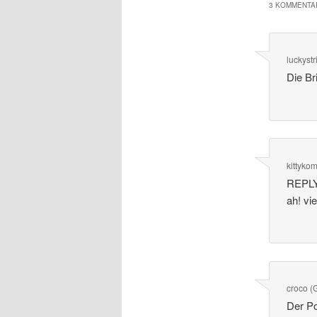
3 KOMMENTAR
luckystr
Die Br
kittyko
REPLY
ah! vi
croco (
Der Po