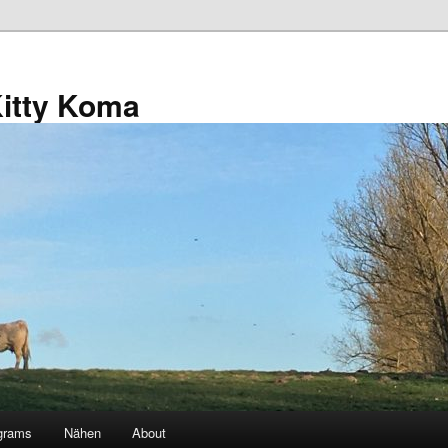
Kitty Koma
grams
Nähen
About