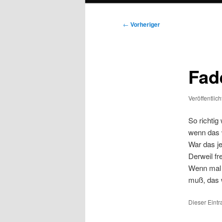
Beitragsnavigation
←
Vorheriger
Fad
Veröffentlic
So richtig
wenn das 
War das je
Derweil fr
Wenn mal S
muß, das w
Dieser Eint