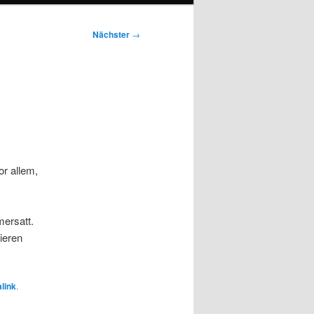
Nächster
→
or allem,
mersatt.
ieren
link
.