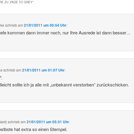
E ZU „
FADE TO GREY
“
ike
schrieb
am
21/01/2011 um 00:54 Uhr
:
iefe kommen dann immer noch, nur Ihre Ausrede ist dann besser…
ma
schrieb
am
21/01/2011 um 01:07 Uhr
:
:
elleicht sollte ich ja alle mit „unbekannt verstorben“ zurückschicken.
Gast)
schrieb
am
21/01/2011 um 05:31 Uhr
:
stbote hat extra so einen Stempel.