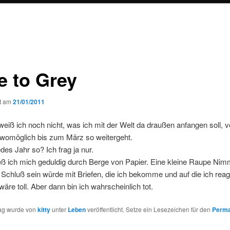
e to Grey
ht am
21/01/2011
 weiß ich noch nicht, was ich mit der Welt da draußen anfangen soll, v
womöglich bis zum März so weitergeht.
des Jahr so? Ich frag ja nur.
eß ich mich geduldig durch Berge von Papier. Eine kleine Raupe Nim
chluß sein würde mit Briefen, die ich bekomme und auf die ich reag
äre toll. Aber dann bin ich wahrscheinlich tot.
rag wurde von
kitty
unter
Leben
veröffentlicht. Setze ein Lesezeichen für den
Perma