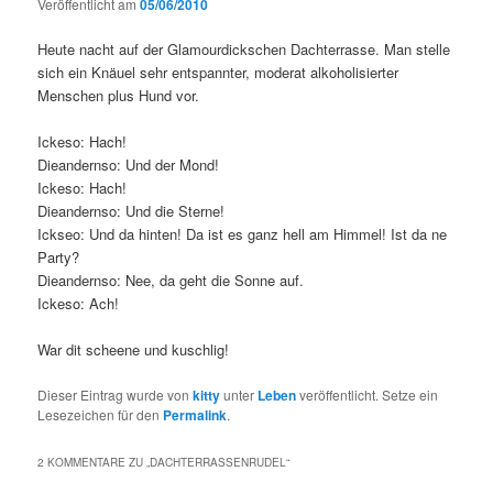
Veröffentlicht am
05/06/2010
Heute nacht auf der Glamourdickschen Dachterrasse. Man stelle
sich ein Knäuel sehr entspannter, moderat alkoholisierter
Menschen plus Hund vor.
Ickeso: Hach!
Dieandernso: Und der Mond!
Ickeso: Hach!
Dieandernso: Und die Sterne!
Ickseo: Und da hinten! Da ist es ganz hell am Himmel! Ist da ne
Party?
Dieandernso: Nee, da geht die Sonne auf.
Ickeso: Ach!
War dit scheene und kuschlig!
Dieser Eintrag wurde von
kitty
unter
Leben
veröffentlicht. Setze ein
Lesezeichen für den
Permalink
.
2 KOMMENTARE ZU „
DACHTERRASSENRUDEL
“