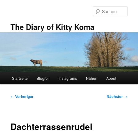
Zum
primären
Such
Inhalt
springen
The Diary of Kitty Koma
Hauptmenü
Startseite
Blogroll
Instagrams
Nähen
About
Beitragsnavigation
←
Vorheriger
Nächster
→
Dachterrassenrudel