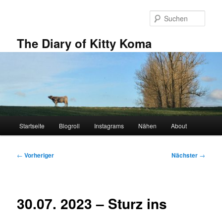
Zum
primären
Such
Inhalt
springen
The Diary of Kitty Koma
Hauptmenü
Startseite
Blogroll
Instagrams
Nähen
About
Beitragsnavigation
←
Vorheriger
Nächster
→
30.07. 2023 – Sturz ins