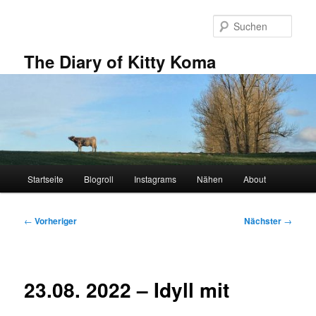
Zum
primären
Such
Inhalt
springen
The Diary of Kitty Koma
Hauptmenü
Startseite
Blogroll
Instagrams
Nähen
About
Beitragsnavigation
←
Vorheriger
Nächster
→
23.08. 2022 – Idyll mit