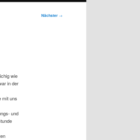
Nächster
→
ichig wie
war in der
e mit uns
ungs- und
Stunde
ten