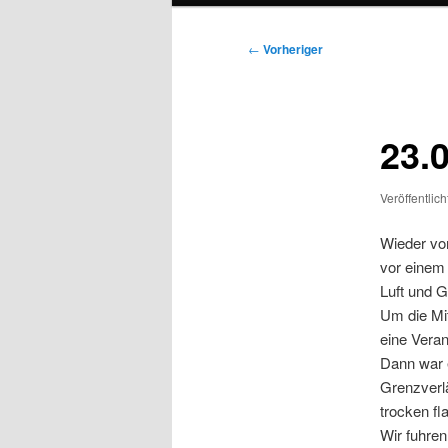
Beitragsnavigation
←
Vorheriger
23.
Veröffentlic
Wieder vor
vor einem 
Luft und G
Um die Mit
eine Veran
Dann war 
Grenzverlä
trocken fla
Wir fuhren