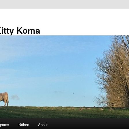
Kitty Koma
grams
Nähen
About