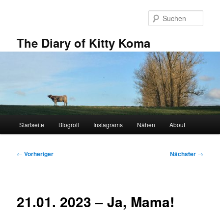
Zum
primären
Such
Inhalt
springen
The Diary of Kitty Koma
Hauptmenü
Startseite
Blogroll
Instagrams
Nähen
About
Beitragsnavigation
←
Vorheriger
Nächster
→
21.01. 2023 – Ja, Mama!