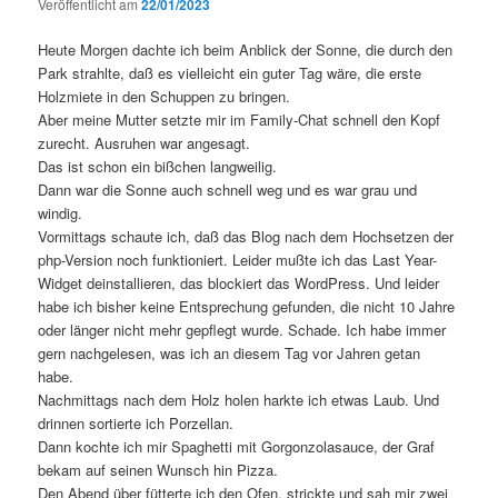
Veröffentlicht am
22/01/2023
Heute Morgen dachte ich beim Anblick der Sonne, die durch den
Park strahlte, daß es vielleicht ein guter Tag wäre, die erste
Holzmiete in den Schuppen zu bringen.
Aber meine Mutter setzte mir im Family-Chat schnell den Kopf
zurecht. Ausruhen war angesagt.
Das ist schon ein bißchen langweilig.
Dann war die Sonne auch schnell weg und es war grau und
windig.
Vormittags schaute ich, daß das Blog nach dem Hochsetzen der
php-Version noch funktioniert. Leider mußte ich das Last Year-
Widget deinstallieren, das blockiert das WordPress. Und leider
habe ich bisher keine Entsprechung gefunden, die nicht 10 Jahre
oder länger nicht mehr gepflegt wurde. Schade. Ich habe immer
gern nachgelesen, was ich an diesem Tag vor Jahren getan
habe.
Nachmittags nach dem Holz holen harkte ich etwas Laub. Und
drinnen sortierte ich Porzellan.
Dann kochte ich mir Spaghetti mit Gorgonzolasauce, der Graf
bekam auf seinen Wunsch hin Pizza.
Den Abend über fütterte ich den Ofen, strickte und sah mir zwei