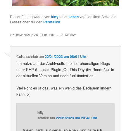
Dieser Eintrag wurde von
kitty
unter
Leben
veröffentlicht. Setze ein
Lesezeichen für den
Permalink
.
2 KOMMENTARE ZU „
21.01. 2023 – JA, MAMA!
“
CeKa
schrieb
am
22/01/2023 um 08:01 Uhr
:
Ich nutze auf der Archivseite meines ehemaligen Blogs
unter PHP 8…. das Plugin „On This Day (by Room 34)“ in
der aktuellen Version und noch funktioniert es.
Vielleicht es ja das, was ein wenig das Bedauern lindern
kann. ;-)
kitty
schrieb
am
22/01/2023 um 23:48 Uhr
:
Vielen Dank, auf genau so einen Tipp hatte ich