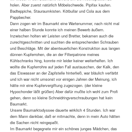
holen. Aber zuerst natürlich Möbelschwede. Pipifax kaufen.
Badteppiche, Stauraumkisten. Kötbullar und Cola aus dem
Pappbecher.
Dann zogen wir im Baumarkt eine Wartenummer, nach nicht mal
einer halben Stunde konnte ich meinen Bewerb äußern.
Inzwischen holten wir Leisten und Bretter, bekamen auch die
zurechtgeschnitten und suchten die entsprechenden Schrauben
und Beschläge. Mit der abenteuerlichen Konstruktion aus langen
dünnen Kupferrohen, die an der Filterpatrone meines
Kühlschranks hing, konnte mir leider keiner weiterhelfen. Ich
wollte die Kupferrohre auf jeden Fall austauschen, der Kalk, den
das Eiswasser an der Zapfstelle hinterließ, war bläulich verfärbt
und ich war nicht umsonst vor einigen Jahren der Meinung, ich
hätte mir eine Kupfervergiftung zugezogen. (der kleine
Hypochonder läßt grüßen) Aber dafür mußte ich wohl zum Profi
gehen, denn so kleine Schneidringverschraubungen hat kein
Baumarkt.
Unsere Baumarktodyssee dauerte wirklich 4 Stunden. Ich war
dem Mann dankbar, daß er mitmachte, denn in mein Auto hätten
die Sachen nicht reingepaßt.
Im Baumarkt begegnete mir ein schönes junges Mädchen, das