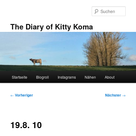
Zum
primären
Such
Inhalt
springen
The Diary of Kitty Koma
Hauptmenü
Startseite
Blogroll
Instagrams
Nähen
About
Beitragsnavigation
←
Vorheriger
Nächster
→
19.8. 10