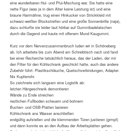
eine wunderbaren Hui- und Pfui-Mischung war. Sie hatte eine
nette Figur (was ja in dem Alter keine Leistung ist) und eine
braune Harrmähne, trug einen Hinkucker von Strickkleid mit
schwarz-weißen Blockstreifen und eine große Sonnenbrille (naja),
dazu schlurfte sie leider laut hörbar auf Gummibadelatschen
durch die Gegend und kaute mit offenem Mund Kaugummi.
Kurz vor dem Nervenzusammenbruch luden wir in Schöneberg
ab. Ich arbeitete bis zum Abend am Schreibtisch nach und fand
bei einer Recherche tatsächlich heraus, das der Laden, der mir
den Filter für den Kühlschrank geschickt hatte, auch das andere
Zubehör führt: Plastikschläuche, Quetschverbindungen, Adapter.
Nix Kupferrohr.
So zeichnete sich langsam eine Logistik ab:
letzten Hängeschrank demontieren
Wände zu Ende streichen
restlichen Fußboden scheuern und bohnern
Buchen- und OSB-Platten lasieren
Kühlschrank ans Wasser anschließen
endgültig aufstellen und die klemmenden Türen justieren (grmpf)
und dann konnte es an den Aufbau der Arbeitsplatten gehen.