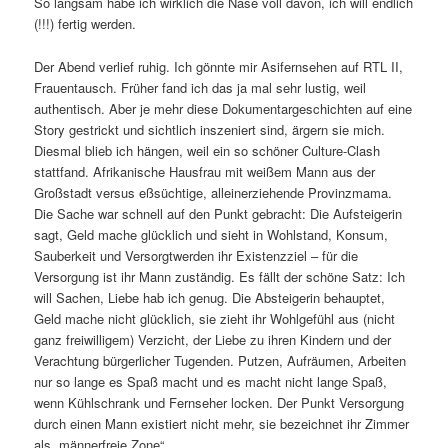
So langsam habe ich wirklich die Nase voll davon, ich will endlich
(!!!) fertig werden.
Der Abend verlief ruhig. Ich gönnte mir Asifernsehen auf RTL II,
Frauentausch. Früher fand ich das ja mal sehr lustig, weil
authentisch. Aber je mehr diese Dokumentargeschichten auf eine
Story gestrickt und sichtlich inszeniert sind, ärgern sie mich.
Diesmal blieb ich hängen, weil ein so schöner Culture-Clash
stattfand. Afrikanische Hausfrau mit weißem Mann aus der
Großstadt versus eßsüchtige, alleinerziehende Provinzmama.
Die Sache war schnell auf den Punkt gebracht: Die Aufsteigerin
sagt, Geld mache glücklich und sieht in Wohlstand, Konsum,
Sauberkeit und Versorgtwerden ihr Existenzziel – für die
Versorgung ist ihr Mann zuständig. Es fällt der schöne Satz: Ich
will Sachen, Liebe hab ich genug. Die Absteigerin behauptet,
Geld mache nicht glücklich, sie zieht ihr Wohlgefühl aus (nicht
ganz freiwilligem) Verzicht, der Liebe zu ihren Kindern und der
Verachtung bürgerlicher Tugenden. Putzen, Aufräumen, Arbeiten
nur so lange es Spaß macht und es macht nicht lange Spaß,
wenn Kühlschrank und Fernseher locken. Der Punkt Versorgung
durch einen Mann existiert nicht mehr, sie bezeichnet ihr Zimmer
als „männerfreie Zone“.