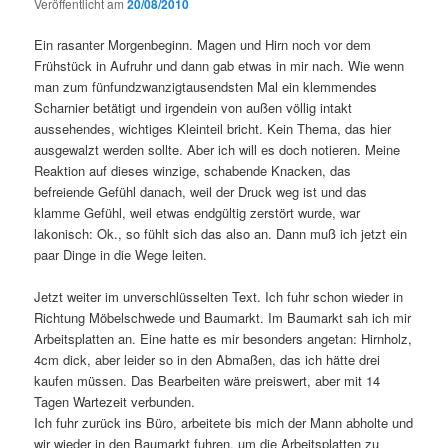
Veröffentlicht am
20/08/2010
Ein rasanter Morgenbeginn. Magen und Hirn noch vor dem
Frühstück in Aufruhr und dann gab etwas in mir nach. Wie wenn
man zum fünfundzwanzigtausendsten Mal ein klemmendes
Scharnier betätigt und irgendein von außen völlig intakt
aussehendes, wichtiges Kleinteil bricht. Kein Thema, das hier
ausgewalzt werden sollte. Aber ich will es doch notieren. Meine
Reaktion auf dieses winzige, schabende Knacken, das
befreiende Gefühl danach, weil der Druck weg ist und das
klamme Gefühl, weil etwas endgültig zerstört wurde, war
lakonisch: Ok., so fühlt sich das also an. Dann muß ich jetzt ein
paar Dinge in die Wege leiten.
Jetzt weiter im unverschlüsselten Text. Ich fuhr schon wieder in
Richtung Möbelschwede und Baumarkt. Im Baumarkt sah ich mir
Arbeitsplatten an. Eine hatte es mir besonders angetan: Hirnholz,
4cm dick, aber leider so in den Abmaßen, das ich hätte drei
kaufen müssen. Das Bearbeiten wäre preiswert, aber mit 14
Tagen Wartezeit verbunden.
Ich fuhr zurück ins Büro, arbeitete bis mich der Mann abholte und
wir wieder in den Baumarkt fuhren, um die Arbeitsplatten zu