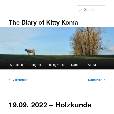
Zum
primären
Such
Inhalt
springen
The Diary of Kitty Koma
Hauptmenü
Startseite
Blogroll
Instagrams
Nähen
About
Beitragsnavigation
←
Vorheriger
Nächster
→
19.09. 2022 – Holzkunde