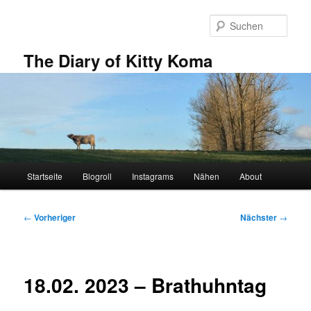
Zum
primären
Such
Inhalt
springen
The Diary of Kitty Koma
Hauptmenü
Startseite
Blogroll
Instagrams
Nähen
About
Beitragsnavigation
←
Vorheriger
Nächster
→
18.02. 2023 – Brathuhntag