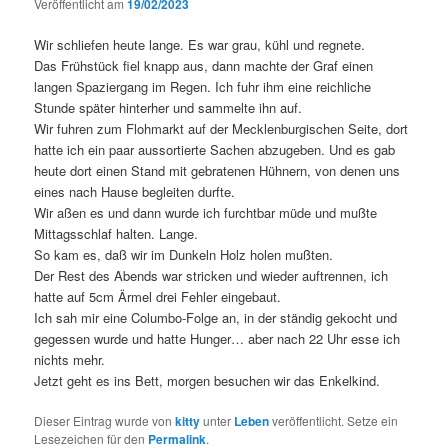
Veröffentlicht am
19/02/2023
Wir schliefen heute lange. Es war grau, kühl und regnete.
Das Frühstück fiel knapp aus, dann machte der Graf einen
langen Spaziergang im Regen. Ich fuhr ihm eine reichliche
Stunde später hinterher und sammelte ihn auf.
Wir fuhren zum Flohmarkt auf der Mecklenburgischen Seite, dort
hatte ich ein paar aussortierte Sachen abzugeben. Und es gab
heute dort einen Stand mit gebratenen Hühnern, von denen uns
eines nach Hause begleiten durfte.
Wir aßen es und dann wurde ich furchtbar müde und mußte
Mittagsschlaf halten. Lange.
So kam es, daß wir im Dunkeln Holz holen mußten.
Der Rest des Abends war stricken und wieder auftrennen, ich
hatte auf 5cm Ärmel drei Fehler eingebaut.
Ich sah mir eine Columbo-Folge an, in der ständig gekocht und
gegessen wurde und hatte Hunger… aber nach 22 Uhr esse ich
nichts mehr.
Jetzt geht es ins Bett, morgen besuchen wir das Enkelkind.
Dieser Eintrag wurde von
kitty
unter
Leben
veröffentlicht. Setze ein
Lesezeichen für den
Permalink
.