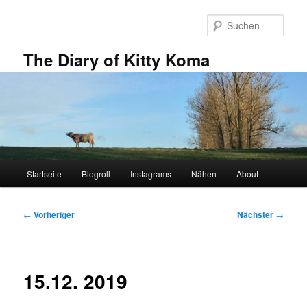
Zum
primären
Such
Inhalt
springen
The Diary of Kitty Koma
Hauptmenü
Startseite
Blogroll
Instagrams
Nähen
About
Beitragsnavigation
←
Vorheriger
Nächster
→
15.12. 2019