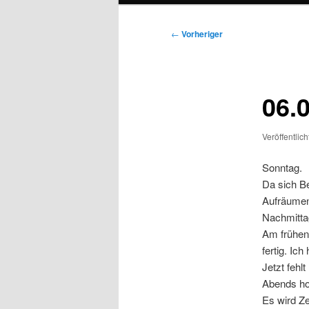
Beitragsnavigation
←
Vorheriger
06.
Veröffentlic
Sonntag.
Da sich Be
Aufräumen 
Nachmitta
Am frühen 
fertig. Ic
Jetzt fehl
Abends hol
Es wird Ze