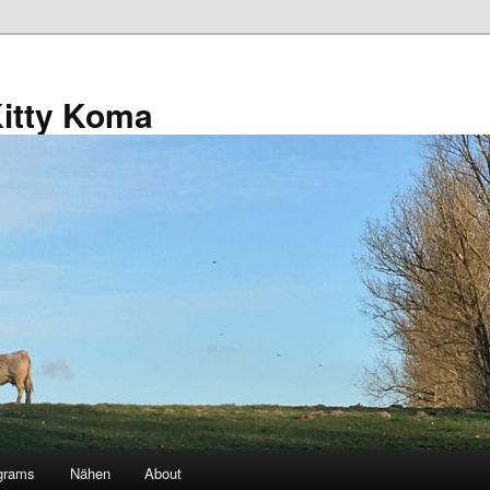
Kitty Koma
grams
Nähen
About