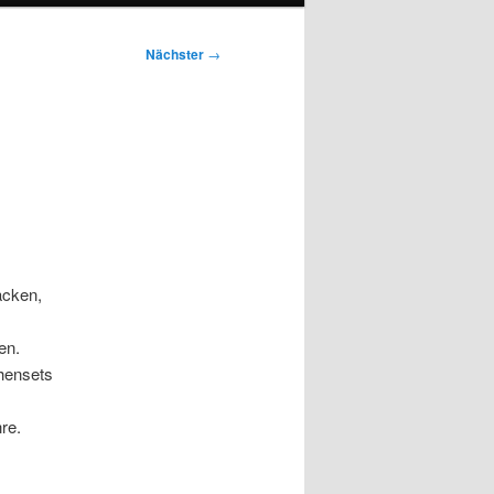
Nächster
→
acken,
en.
chensets
re.