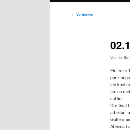
Beitragsnavigation
←
Vorheriger
02.
Veröffentlic
Ein freier
ganz angen
Ich kocht
(keine me
schlief.
Der Graf h
arbeiten, 
Gatte mein
Abends ha