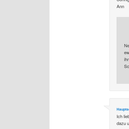
Ann
Ne
ew
ih
Sc
Haupts
Ich li
dazu u