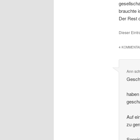
gesellscha
brauchte 
Der Rest 
Dieser Eint
4 KOMMENTAR
Ann
sch
Geschä
haben 
gescha
Auf ei
zu ger
Sonni