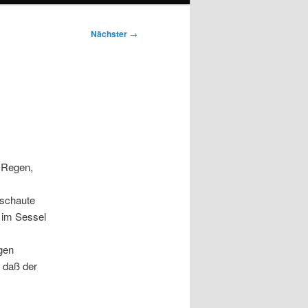
Nächster
→
m Regen,
 schaute
 im Sessel
ngen
, daß der