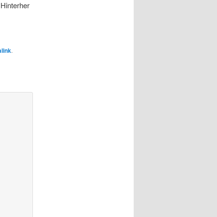
 Hinterher
link
.