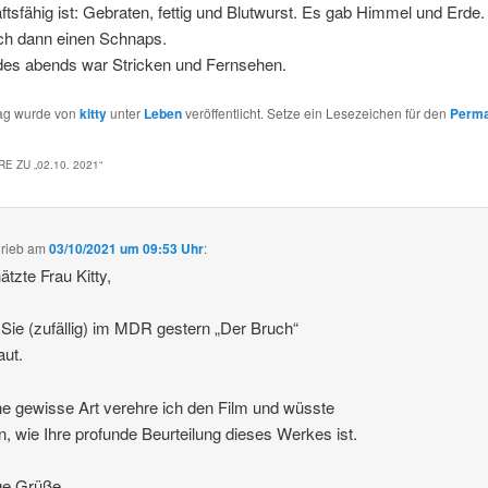
ftsfähig ist: Gebraten, fettig und Blutwurst. Es gab Himmel und Erde.
ich dann einen Schnaps.
des abends war Stricken und Fernsehen.
rag wurde von
kitty
unter
Leben
veröffentlicht. Setze ein Lesezeichen für den
Perma
E ZU „
02.10. 2021
“
rieb
am
03/10/2021 um 09:53 Uhr
:
tzte Frau Kitty,
Sie (zufällig) im MDR gestern „Der Bruch“
ut.
ne gewisse Art verehre ich den Film und wüsste
n, wie Ihre profunde Beurteilung dieses Werkes ist.
ge Grüße,