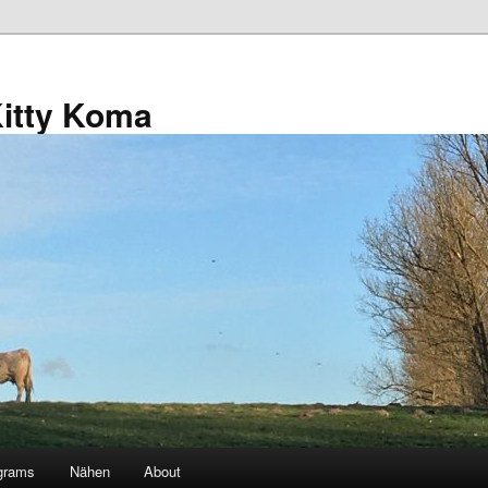
Kitty Koma
grams
Nähen
About