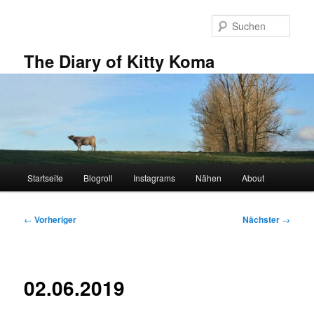
Zum
primären
Such
Inhalt
springen
The Diary of Kitty Koma
Hauptmenü
Startseite
Blogroll
Instagrams
Nähen
About
Beitragsnavigation
←
Vorheriger
Nächster
→
02.06.2019