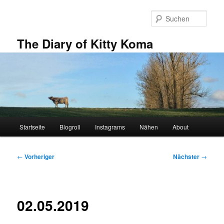
Zum
primären
Such
Inhalt
springen
The Diary of Kitty Koma
Hauptmenü
Startseite
Blogroll
Instagrams
Nähen
About
Beitragsnavigation
←
Vorheriger
Nächster
→
02.05.2019