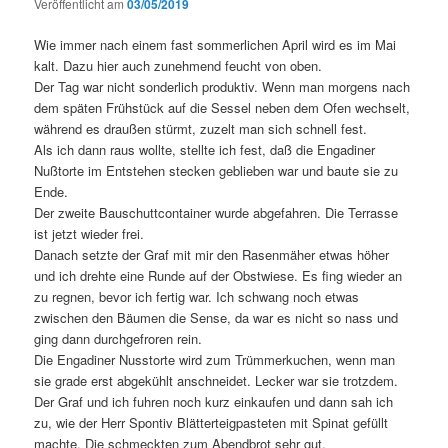
Veröffentlicht am
03/05/2019
Wie immer nach einem fast sommerlichen April wird es im Mai
kalt. Dazu hier auch zunehmend feucht von oben.
Der Tag war nicht sonderlich produktiv. Wenn man morgens nach
dem späten Frühstück auf die Sessel neben dem Ofen wechselt,
während es draußen stürmt, zuzelt man sich schnell fest.
Als ich dann raus wollte, stellte ich fest, daß die Engadiner
Nußtorte im Entstehen stecken geblieben war und baute sie zu
Ende.
Der zweite Bauschuttcontainer wurde abgefahren. Die Terrasse
ist jetzt wieder frei.
Danach setzte der Graf mit mir den Rasenmäher etwas höher
und ich drehte eine Runde auf der Obstwiese. Es fing wieder an
zu regnen, bevor ich fertig war. Ich schwang noch etwas
zwischen den Bäumen die Sense, da war es nicht so nass und
ging dann durchgefroren rein.
Die Engadiner Nusstorte wird zum Trümmerkuchen, wenn man
sie grade erst abgekühlt anschneidet. Lecker war sie trotzdem.
Der Graf und ich fuhren noch kurz einkaufen und dann sah ich
zu, wie der Herr Spontiv Blätterteigpasteten mit Spinat gefüllt
machte. Die schmeckten zum Abendbrot sehr gut.