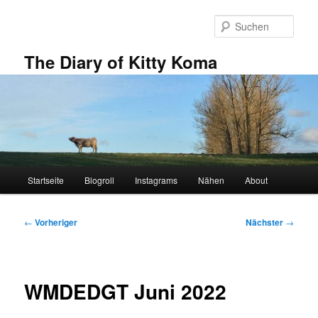
Zum
primären
Such
Inhalt
springen
The Diary of Kitty Koma
Hauptmenü
Startseite
Blogroll
Instagrams
Nähen
About
Beitragsnavigation
←
Vorheriger
Nächster
→
WMDEDGT Juni 2022