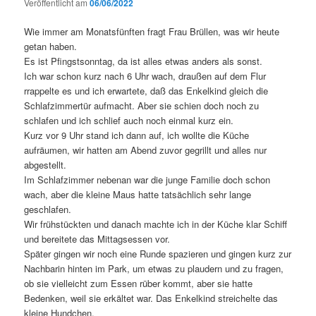
Veröffentlicht am
06/06/2022
Wie immer am Monatsfünften fragt Frau Brüllen, was wir heute
getan haben.
Es ist Pfingstsonntag, da ist alles etwas anders als sonst.
Ich war schon kurz nach 6 Uhr wach, draußen auf dem Flur
rrappelte es und ich erwartete, daß das Enkelkind gleich die
Schlafzimmertür aufmacht. Aber sie schien doch noch zu
schlafen und ich schlief auch noch einmal kurz ein.
Kurz vor 9 Uhr stand ich dann auf, ich wollte die Küche
aufräumen, wir hatten am Abend zuvor gegrillt und alles nur
abgestellt.
Im Schlafzimmer nebenan war die junge Familie doch schon
wach, aber die kleine Maus hatte tatsächlich sehr lange
geschlafen.
Wir frühstückten und danach machte ich in der Küche klar Schiff
und bereitete das Mittagsessen vor.
Später gingen wir noch eine Runde spazieren und gingen kurz zur
Nachbarin hinten im Park, um etwas zu plaudern und zu fragen,
ob sie vielleicht zum Essen rüber kommt, aber sie hatte
Bedenken, weil sie erkältet war. Das Enkelkind streichelte das
kleine Hundchen.