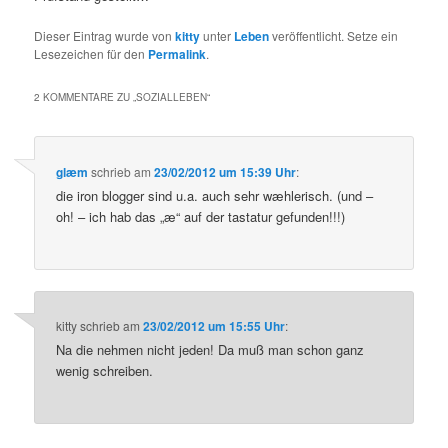
Dieser Eintrag wurde von
kitty
unter
Leben
veröffentlicht. Setze ein
Lesezeichen für den
Permalink
.
2 KOMMENTARE ZU „
SOZIALLEBEN
“
glæm
schrieb
am
23/02/2012 um 15:39 Uhr
:
die iron blogger sind u.a. auch sehr wæhlerisch. (und –
oh! – ich hab das „æ“ auf der tastatur gefunden!!!)
kitty
schrieb
am
23/02/2012 um 15:55 Uhr
:
Na die nehmen nicht jeden! Da muß man schon ganz
wenig schreiben.