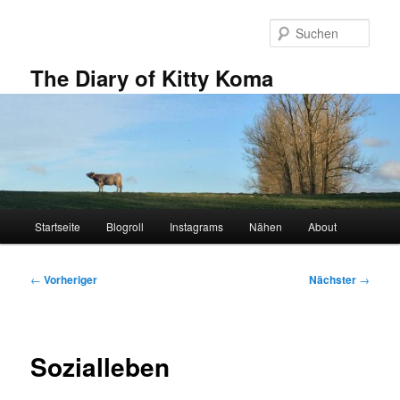
Zum
primären
Such
Inhalt
springen
The Diary of Kitty Koma
Hauptmenü
Startseite
Blogroll
Instagrams
Nähen
About
Beitragsnavigation
←
Vorheriger
Nächster
→
Sozialleben