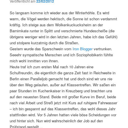
Veröffentlicht am
22/02/2012
So langsam komme ich wieder aus der Winterhöhle. Es wird
warm, die Vögel werden hektisch, die Sonne ist schon verdammt
kräftig. Ich steige aus dem Wolkenkuckucksheim an der
Barnimkate runter in Splitt und verschmierte Hundescheiße (die
übrigens weniger wird in den letzten Jahren, habe ich das Gefühl)
und stolpere kurzatmig durch die Straßen.
Gestern wurde das Sparschwein vom
Iron Blogger
vertrunken.
Seeehr sympatische Menschen und ich Soziophobikerin fühlte
mich wohl inmitten von ihnen.
Heute traf ich zum ersten Mal nach 10 Jahren eine
Schulfreundin, die eigentlich die ganze Zeit fast in Reichweite in
Berlin einen Paralleljob gemacht hat und doch sind wir uns nie
über den Weg gelaufen, außer auf Klassentreffen. Wir saßen ein
paar Stunden im Kuchenkaiser in Kreuzberg und brachten uns
auf den neuesten Stand. Beide mit großer Kurve im Beruf, beide
nach viel Arbeit und Streß jetzt mit Kurs auf ruhigere Fahrwasser
– ich bin gespannt auf das Klassentreffen, das wohl dieses Jahr
stattfinden wird. Vor 5 Jahren hatten viele böse Scheidungen vor
und hinter sich. Nun wird wahrscheinlich der Job auf den
Prüfstand gestellt…