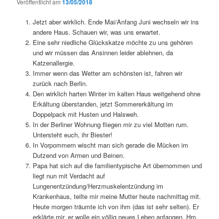
Veröffentlicht am
13/05/2018
Jetzt aber wirklich. Ende Mai/Anfang Juni wechseln wir ins
andere Haus. Schauen wir, was uns erwartet.
Eine sehr niedliche Glückskatze möchte zu uns gehören
und wir müssen das Ansinnen leider ablehnen, da
Katzenallergie.
Immer wenn das Wetter am schönsten ist, fahren wir
zurück nach Berlin.
Den wirklich harten Winter im kalten Haus weitgehend ohne
Erkältung überstanden, jetzt Sommererkältung im
Doppelpack mit Husten und Halsweh.
In der Berliner Wohnung fliegen mir zu viel Motten rum.
Untersteht euch, ihr Biester!
In Vorpommern wischt man sich gerade die Mücken im
Dutzend von Armen und Beinen.
Papa hat sich auf die familientypische Art übernommen und
liegt nun mit Verdacht auf
Lungenentzündung/Herzmuskelentzündung im
Krankenhaus, teilte mir meine Mutter heute nachmittag mit.
Heute morgen träumte ich von ihm (das ist sehr selten). Er
erklärte mir, er wolle ein völlig neues Leben anfangen. Hm.