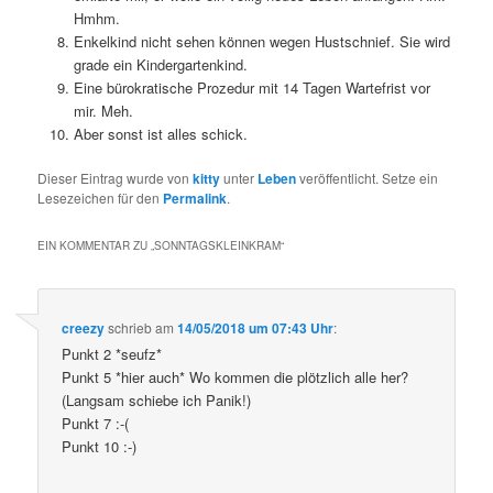
Hmhm.
Enkelkind nicht sehen können wegen Hustschnief. Sie wird
grade ein Kindergartenkind.
Eine bürokratische Prozedur mit 14 Tagen Wartefrist vor
mir. Meh.
Aber sonst ist alles schick.
Dieser Eintrag wurde von
kitty
unter
Leben
veröffentlicht. Setze ein
Lesezeichen für den
Permalink
.
EIN KOMMENTAR ZU „
SONNTAGSKLEINKRAM
“
creezy
schrieb
am
14/05/2018 um 07:43 Uhr
:
Punkt 2 *seufz*
Punkt 5 *hier auch* Wo kommen die plötzlich alle her?
(Langsam schiebe ich Panik!)
Punkt 7 :-(
Punkt 10 :-)