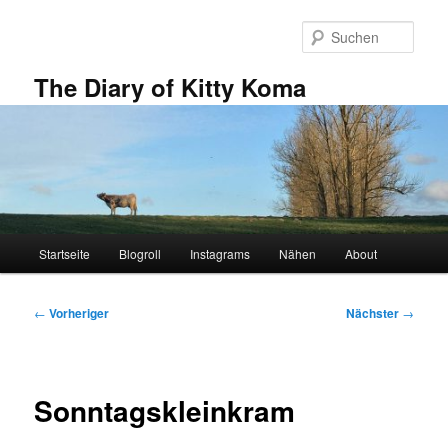
Zum
primären
Such
Inhalt
springen
The Diary of Kitty Koma
Hauptmenü
Startseite
Blogroll
Instagrams
Nähen
About
Beitragsnavigation
←
Vorheriger
Nächster
→
Sonntagskleinkram