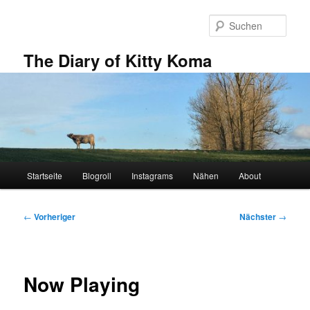
Zum
primären
Such
Inhalt
springen
The Diary of Kitty Koma
Hauptmenü
Startseite
Blogroll
Instagrams
Nähen
About
Beitragsnavigation
←
Vorheriger
Nächster
→
Now Playing