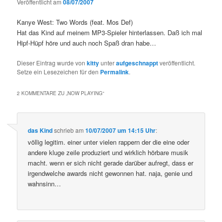
Veröffentlicht am
08/07/2007
Kanye West: Two Words (feat. Mos Def)
Hat das Kind auf meinem MP3-Spieler hinterlassen. Daß ich mal
Hipf-Hüpf höre und auch noch Spaß dran habe…
Dieser Eintrag wurde von
kitty
unter
aufgeschnappt
veröffentlicht.
Setze ein Lesezeichen für den
Permalink
.
2 KOMMENTARE ZU „
NOW PLAYING
“
das Kind
schrieb
am
10/07/2007 um 14:15 Uhr
:
völlig legitim. einer unter vielen rappern der die eine oder
andere kluge zeile produziert und wirklich hörbare musik
macht. wenn er sich nicht gerade darüber aufregt, dass er
irgendwelche awards nicht gewonnen hat. naja, genie und
wahnsinn…