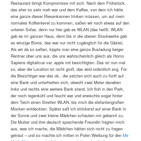
Restaurant bringt Kompromisse mit sich. Nach dem Frühstück,
das eher so sehr meh war und dem Kaffee, von dem ich hätte
eine ganze dieser Riesenkannen trinken müssen, um auf mein
normales Koffeinlevel zu kommen, saßen wir noch etwas auf den
unteren Sofas, denn nur hier gab es WLAN (das heißt, WLAN
gab es im ganzen Haus, denn bis in die oberen Stockwerke gab
es winzige Büros, das war nur nicht zugänglich für die Gäste).
Als wir da so saßen, kippte man eine ganze Busladung beiger
Rentner über uns aus, die uns wahrscheinlich gleich als Homo
Sapiens digitalicus var. apple mit besichtigten. Das ist nun mal
so, aber die Location ist nicht groß, das wird ordentlich eng. Für
die Besichtiger war das ok., die setzten sich auch zu fünft auf
eine Bank und unterhielten sich, obwohl zwei Meter daneben
links und rechts eine weitere Bank stand. Ich floh in den Park,
der noch regenkühl und feucht war und erwischte sogar hinter
dem Teich einen Streifen WLAN, bis mich die elefantengroßen
Mücken entdeckten. Später saß ich strickend auf einer Bank in
der Sonne und zwei kleine Mädchen schauten mir gebannt zu.
Die Mutter und ihre deutsch sprechende Freundin fragten mich
aus, was ich mache, die Mädchen hätten sich nicht zu fragen
getraut – und so machte ich mitten in Polen Werbung für den
Me