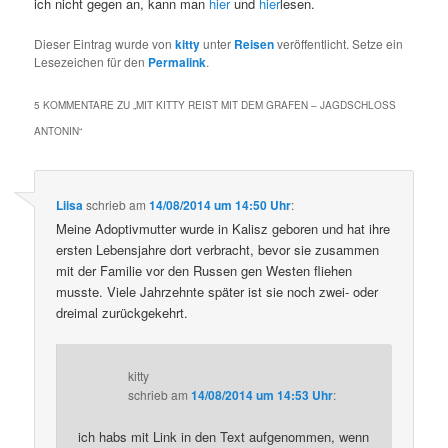
ich nicht gegen an, kann man
hier
und
hier
lesen.
Dieser Eintrag wurde von
kitty
unter
Reisen
veröffentlicht. Setze ein
Lesezeichen für den
Permalink
.
5 KOMMENTARE ZU „
MIT KITTY REIST MIT DEM GRAFEN – JAGDSCHLOSS A
NTONIN
“
Liisa
schrieb
am
14/08/2014 um 14:50 Uhr
:
Meine Adoptivmutter wurde in Kalisz geboren und hat ihre
ersten Lebensjahre dort verbracht, bevor sie zusammen
mit der Familie vor den Russen gen Westen fliehen
musste. Viele Jahrzehnte später ist sie noch zwei- oder
dreimal zurückgekehrt.
kitty
schrieb
am
14/08/2014 um 14:53 Uhr
:
ich habs mit Link in den Text aufgenommen, wenn