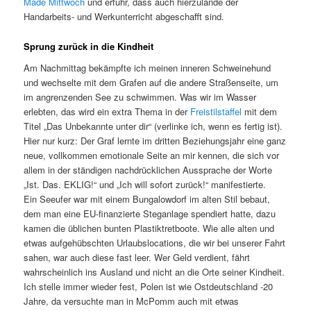
Made Mittwoch
und erfuhr, dass auch hierzulande der
Handarbeits- und Werkunterricht abgeschafft sind.
Sprung zurück in die Kindheit
Am Nachmittag bekämpfte ich meinen inneren Schweinehund
und wechselte mit dem Grafen auf die andere Straßenseite, um
im angrenzenden See zu schwimmen. Was wir im Wasser
erlebten, das wird ein extra Thema in der
Freistilstaffel
mit dem
Titel „Das Unbekannte unter dir“ (verlinke ich, wenn es fertig ist).
Hier nur kurz: Der Graf lernte im dritten Beziehungsjahr eine ganz
neue, vollkommen emotionale Seite an mir kennen, die sich vor
allem in der ständigen nachdrücklichen Aussprache der Worte
„Ist. Das. EKLIG!“ und „Ich will sofort zurück!“ manifestierte.
Ein Seeufer war mit einem Bungalowdorf im alten Stil bebaut,
dem man eine EU-finanzierte Steganlage spendiert hatte, dazu
kamen die üblichen bunten Plastiktretboote. Wie alle alten und
etwas aufgehübschten Urlaubslocations, die wir bei unserer Fahrt
sahen, war auch diese fast leer. Wer Geld verdient, fährt
wahrscheinlich ins Ausland und nicht an die Orte seiner Kindheit.
Ich stelle immer wieder fest, Polen ist wie Ostdeutschland -20
Jahre, da versuchte man in McPomm auch mit etwas