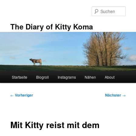
Zum
primären
Such
Inhalt
springen
The Diary of Kitty Koma
Hauptmenü
Startseite
Blogroll
Instagrams
Nähen
About
Beitragsnavigation
←
Vorheriger
Nächster
→
Mit Kitty reist mit dem