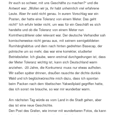
ihr euch so schwer, mit uns Geschäfte zu machen?“ und die
Antwort war: „Wollen wir ja, ihr habt unheimlich viel erfahrene
Leute. Aber ihr seid nicht genau. In eurem Vorschlag war ein
Posten, der hatte eine Toleranz von einem Meter. Das geht
nicht!“ Ich erfuhr leider nicht, um was für ein Geschäft es sich
handelte und ob die Toleranz von einem Meter nun
Korinthenzählerei oder relevant war. Der deutsche Verhandler sah
komischerweise nicht genau aus, mit seinem semigebildeten
Rumhänghabitus und dem nach hinten gedrehten Basecap, der
polnische um so mehr, das war eine korrekter, studierter
Betriebsleiter. Ich glaube, wenn erstmal durchgedrungen ist, dass
der Meter Toleranz wichtig ist, kann sich Deutschland warm
anziehen. -20 Jahre, die Konkurrenz muss nur etwas aufholen.
Wir saßen später drinnen, draußen rauschte der dichte dunkle
Wald und ich beglückwünschte mich dazu, dass ich spontan
beim Packen nach dem tibetischen Yakwollplaid gegriffen hatte,
das ich sonst nie brauche, so war mir wunderbar warm.
Am nächsten Tag würde es vom Land in die Stadt gehen, aber
das ist eine neue Geschichte.
Den Post des Grafen, wie immer mit wunderbaren Fotos, da kann