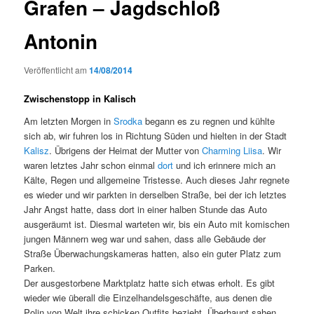
Grafen – Jagdschloß
Antonin
Veröffentlicht am
14/08/2014
Zwischenstopp in Kalisch
Am letzten Morgen in
Srodka
begann es zu regnen und kühlte
sich ab, wir fuhren los in Richtung Süden und hielten in der Stadt
Kalisz
. Übrigens der Heimat der Mutter von
Charming Liisa
. Wir
waren letztes Jahr schon einmal
dort
und ich erinnere mich an
Kälte, Regen und allgemeine Tristesse. Auch dieses Jahr regnete
es wieder und wir parkten in derselben Straße, bei der ich letztes
Jahr Angst hatte, dass dort in einer halben Stunde das Auto
ausgeräumt ist. Diesmal warteten wir, bis ein Auto mit komischen
jungen Männern weg war und sahen, dass alle Gebäude der
Straße Überwachungskameras hatten, also ein guter Platz zum
Parken.
Der ausgestorbene Marktplatz hatte sich etwas erholt. Es gibt
wieder wie überall die Einzelhandelsgeschäfte, aus denen die
Polin von Welt ihre schicken Outfits bezieht. Überhaupt sahen