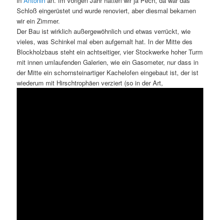
in
Antonin
an. Im vorigen Jahr hatten wir ja Pech, da war das
Schloß eingerüstet und wurde renoviert, aber diesmal bekamen
wir ein Zimmer.
Der Bau ist wirklich außergewöhnlich und etwas verrückt, wie
vieles, was Schinkel mal eben aufgemalt hat. In der Mitte des
Blockholzbaus steht ein achtseitiger, vier Stockwerke hoher Turm
mit innen umlaufenden Galerien, wie ein Gasometer, nur dass in
der Mitte ein schornsteinartiger Kachelofen eingebaut ist, der ist
wiederum mit Hirschtrophäen verziert (so in der Art,