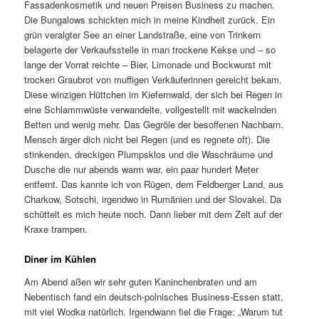
Fassadenkosmetik und neuen Preisen Business zu machen.
Die Bungalows schickten mich in meine Kindheit zurück. Ein
grün veralgter See an einer Landstraße, eine von Trinkern
belagerte der Verkaufsstelle in man trockene Kekse und – so
lange der Vorrat reichte – Bier, Limonade und Bockwurst mit
trocken Graubrot von muffigen Verkäuferinnen gereicht bekam.
Diese winzigen Hüttchen im Kiefernwald, der sich bei Regen in
eine Schlammwüste verwandelte, vollgestellt mit wackelnden
Betten und wenig mehr. Das Gegröle der besoffenen Nachbarn.
Mensch ärger dich nicht bei Regen (und es regnete oft). Die
stinkenden, dreckigen Plumpsklos und die Waschräume und
Dusche die nur abends warm war, ein paar hundert Meter
entfernt. Das kannte ich von Rügen, dem Feldberger Land, aus
Charkow, Sotschi, irgendwo in Rumänien und der Slovakei. Da
schüttelt es mich heute noch. Dann lieber mit dem Zelt auf der
Kraxe trampen.
Diner im Kühlen
Am Abend aßen wir sehr guten Kaninchenbraten und am
Nebentisch fand ein deutsch-polnisches Business-Essen statt,
mit viel Wodka natürlich. Irgendwann fiel die Frage: „Warum tut