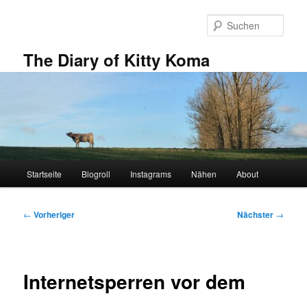
Zum
primären
Such
Inhalt
springen
The Diary of Kitty Koma
Hauptmenü
Startseite
Blogroll
Instagrams
Nähen
About
Beitragsnavigation
←
Vorheriger
Nächster
→
Internetsperren vor dem