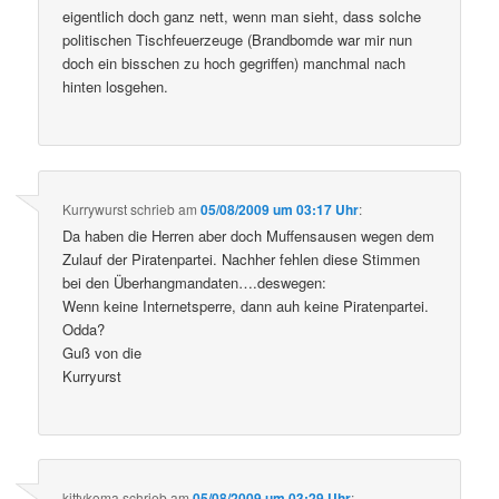
eigentlich doch ganz nett, wenn man sieht, dass solche
politischen Tischfeuerzeuge (Brandbomde war mir nun
doch ein bisschen zu hoch gegriffen) manchmal nach
hinten losgehen.
Kurrywurst
schrieb
am
05/08/2009 um 03:17 Uhr
:
Da haben die Herren aber doch Muffensausen wegen dem
Zulauf der Piratenpartei. Nachher fehlen diese Stimmen
bei den Überhangmandaten….deswegen:
Wenn keine Internetsperre, dann auh keine Piratenpartei.
Odda?
Guß von die
Kurryurst
kittykoma
schrieb
am
05/08/2009 um 03:29 Uhr
: