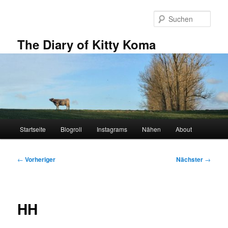
Zum
primären
Such
Inhalt
springen
The Diary of Kitty Koma
Hauptmenü
Startseite
Blogroll
Instagrams
Nähen
About
Beitragsnavigation
←
Vorheriger
Nächster
→
HH