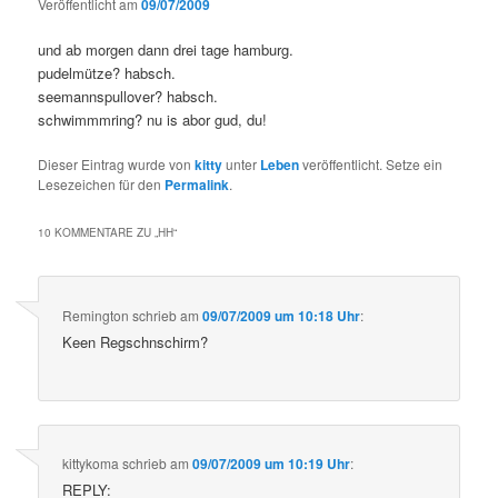
Veröffentlicht am
09/07/2009
und ab morgen dann drei tage hamburg.
pudelmütze? habsch.
seemannspullover? habsch.
schwimmmring? nu is abor gud, du!
Dieser Eintrag wurde von
kitty
unter
Leben
veröffentlicht. Setze ein
Lesezeichen für den
Permalink
.
10 KOMMENTARE ZU „
HH
“
Remington
schrieb
am
09/07/2009 um 10:18 Uhr
:
Keen Regschnschirm?
kittykoma
schrieb
am
09/07/2009 um 10:19 Uhr
:
REPLY: