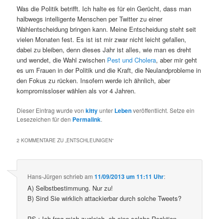
Was die Politik betrifft. Ich halte es für ein Gerücht, dass man
halbwegs intelligente Menschen per Twitter zu einer
Wahlentscheidung bringen kann. Meine Entscheidung steht seit
vielen Monaten fest. Es ist ist mir zwar nicht leicht gefallen,
dabei zu bleiben, denn dieses Jahr ist alles, wie man es dreht
und wendet, die Wahl zwischen
Pest und Cholera
, aber mir geht
es um Frauen in der Politik und die Kraft, die Neulandprobleme in
den Fokus zu rücken. Insofern werde ich ähnlich, aber
kompromissloser wählen als vor 4 Jahren.
Dieser Eintrag wurde von
kitty
unter
Leben
veröffentlicht. Setze ein
Lesezeichen für den
Permalink
.
2 KOMMENTARE ZU „
ENTSCHLEUNIGEN
“
Hans-Jürgen
schrieb
am
11/09/2013 um 11:11 Uhr
:
A) Selbstbestimmung. Nur zu!
B) Sind Sie wirklich attackierbar durch solche Tweets?
PS.: Ich frag mich zugleich, ob eine solche Reaktion –