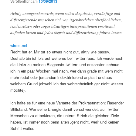
Veröffentlicht am
10/09/2013
richtig unangenehm wirds, wenn selbst skeptische, vernünftige und
differenzierende menschen sich von irgendwelchen oberflächlichen,
tendenziösen oder sogar bösartigen interpretationen emotional
aufladen lassen und jedes skepsis und differenzierung fahren lassen.
wirres.net
Recht hat er. Mir tut so etwas nicht gut, aktiv wie passiv.
Deshalb bin ich bis auf weiteres bei Twitter raus. Ich werde noch
die Links zu meinen Blogposts twittern und ansonsten schaue
ich in ein paar Wochen mal nach, wer dann grade mit wem nicht
mehr redet oder jemanden indoktrinierend anpisst und aus
welchem Grund (obwohl ich das wahrscheinlich gar nicht wissen
möchte).
Ich halte es für eine neue Variante der Prokrastination: Rasender
Stillstand. Wer seine Energie damit verschwendet, auf Twitter
Menschen zu attackieren, die unterm Strich die gleichen Ziele
haben, ist immer noch beim alten „geht nicht, weil“ und keinen
Schritt weiter.