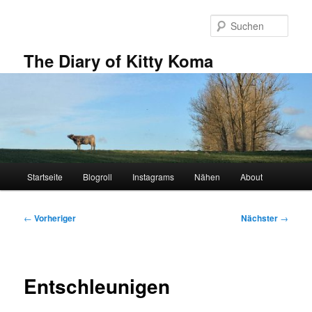
Zum
primären
Such
Inhalt
springen
The Diary of Kitty Koma
Hauptmenü
Startseite
Blogroll
Instagrams
Nähen
About
Beitragsnavigation
←
Vorheriger
Nächster
→
Entschleunigen