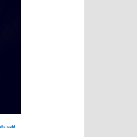
itsnacht
,