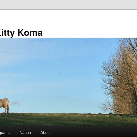
Kitty Koma
grams
Nähen
About