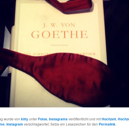
rag wurde von
kitty
unter
Fotos
,
Instagrams
veröffentlicht und mit
Hochzeit
,
Hochze
ome
,
Instagram
verschlagwortet. Setze ein Lesezeichen für den
Permalink
.