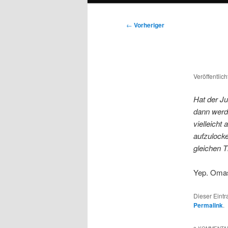
Beitragsnavigation
←
Vorheriger
Veröffentlic
Hat der J
dann werd
vielleich
aufzulock
gleichen T
Yep. Omas 
Dieser Eint
Permalink
.