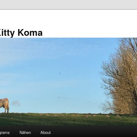
Kitty Koma
grams
Nähen
About