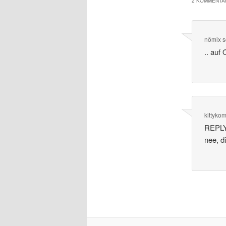
2 KOMMENTAR
nömix
s
.. auf
kittyko
REPLY
nee, d