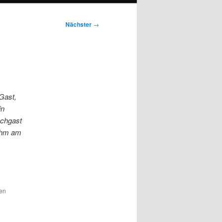
Nächster
→
Gast,
in
schgast
 ihm am
den