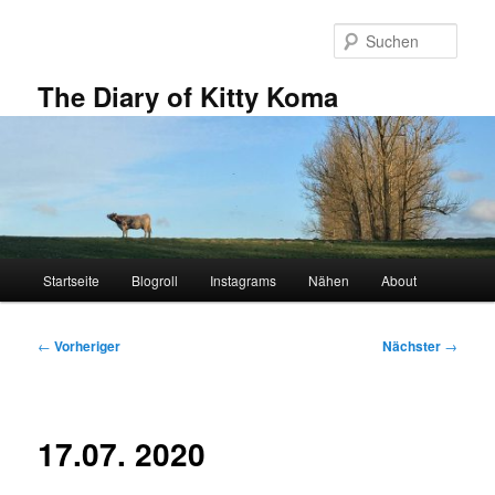
Zum
primären
Such
Inhalt
springen
The Diary of Kitty Koma
Hauptmenü
Startseite
Blogroll
Instagrams
Nähen
About
Beitragsnavigation
←
Vorheriger
Nächster
→
17.07. 2020