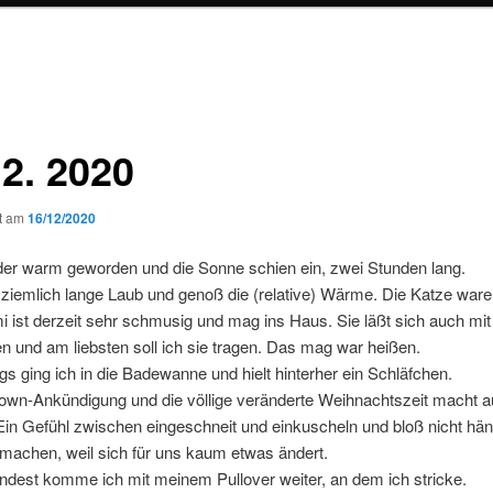
12. 2020
ht am
16/12/2020
eder warm geworden und die Sonne schien ein, zwei Stunden lang.
 ziemlich lange Laub und genoß die (relative) Wärme. Die Katze ware
i ist derzeit sehr schmusig und mag ins Haus. Sie läßt sich auch mit 
en und am liebsten soll ich sie tragen. Das mag war heißen.
s ging ich in die Badewanne und hielt hinterher ein Schläfchen.
own-Ankündigung und die völlige veränderte Weihnachtszeit macht a
Ein Gefühl zwischen eingeschneit und einkuscheln und bloß nicht hä
machen, weil sich für uns kaum etwas ändert.
ndest komme ich mit meinem Pullover weiter, an dem ich stricke.