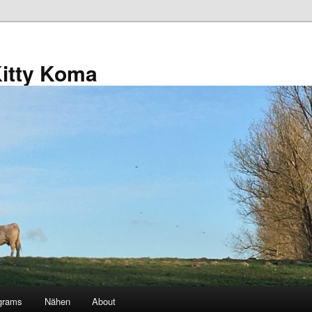
Kitty Koma
grams
Nähen
About