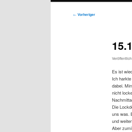
Beitragsnavigation
←
Vorheriger
15.
Veröffentlic
Es ist wi
Ich harkte
dabei. Mim
nicht lock
Nachmittag
Die Lockd
uns was. 
und weiter
Aber zumi