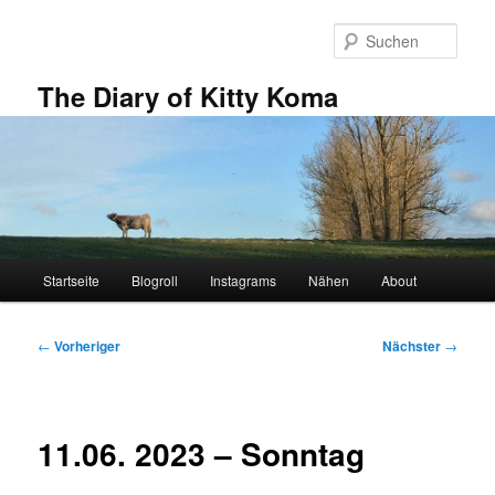
Zum
primären
Such
Inhalt
springen
The Diary of Kitty Koma
Hauptmenü
Startseite
Blogroll
Instagrams
Nähen
About
Beitragsnavigation
←
Vorheriger
Nächster
→
11.06. 2023 – Sonntag