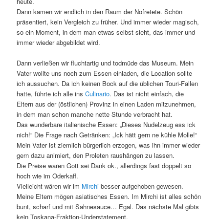
heute.
Dann kamen wir endlich in den Raum der Nofretete. Schön
präsentiert, kein Vergleich zu früher. Und immer wieder magisch,
so ein Moment, in dem man etwas selbst sieht, das immer und
immer wieder abgebildet wird.
Dann verließen wir fluchtartig und todmüde das Museum. Mein
Vater wollte uns noch zum Essen einladen, die Location sollte
ich aussuchen. Da ich keinen Bock auf die üblichen Touri-Fallen
hatte, führte ich alle ins
Culinario
. Das ist nicht einfach, die
Eltern aus der (östlichen) Provinz in einen Laden mitzunehmen,
in dem man schon manche nette Stunde verbracht hat.
Das wunderbare italienische Essen: „Dieses Nudelzeug ess ick
nich!“ Die Frage nach Getränken: „Ick hätt gern ne kühle Molle!“
Mein Vater ist ziemlich bürgerlich erzogen, was ihn immer wieder
gern dazu animiert, den Proleten raushängen zu lassen.
Die Preise waren Gott sei Dank ok., allerdings fast doppelt so
hoch wie im Oderkaff.
Vielleicht wären wir im
Mirchi
besser aufgehoben gewesen.
Meine Eltern mögen asiatisches Essen. Im Mirchi ist alles schön
bunt, scharf und mit Sahnesauce… Egal. Das nächste Mal gibts
kein Toskana-Fraktion-Understatement.