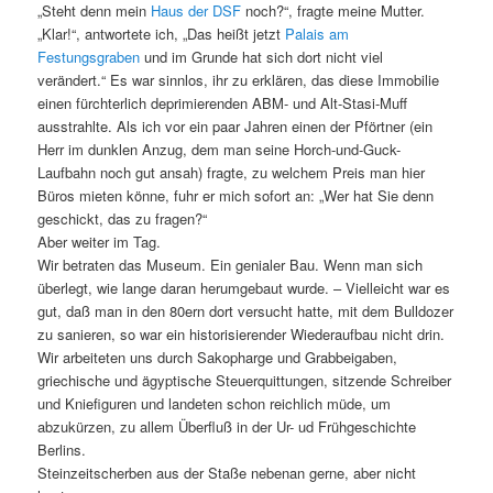
„Steht denn mein
Haus der DSF
noch?“, fragte meine Mutter.
„Klar!“, antwortete ich, „Das heißt jetzt
Palais am
Festungsgraben
und im Grunde hat sich dort nicht viel
verändert.“ Es war sinnlos, ihr zu erklären, das diese Immobilie
einen fürchterlich deprimierenden ABM- und Alt-Stasi-Muff
ausstrahlte. Als ich vor ein paar Jahren einen der Pförtner (ein
Herr im dunklen Anzug, dem man seine Horch-und-Guck-
Laufbahn noch gut ansah) fragte, zu welchem Preis man hier
Büros mieten könne, fuhr er mich sofort an: „Wer hat Sie denn
geschickt, das zu fragen?“
Aber weiter im Tag.
Wir betraten das Museum. Ein genialer Bau. Wenn man sich
überlegt, wie lange daran herumgebaut wurde. – Vielleicht war es
gut, daß man in den 80ern dort versucht hatte, mit dem Bulldozer
zu sanieren, so war ein historisierender Wiederaufbau nicht drin.
Wir arbeiteten uns durch Sakopharge und Grabbeigaben,
griechische und ägyptische Steuerquittungen, sitzende Schreiber
und Kniefiguren und landeten schon reichlich müde, um
abzukürzen, zu allem Überfluß in der Ur- ud Frühgeschichte
Berlins.
Steinzeitscherben aus der Staße nebenan gerne, aber nicht