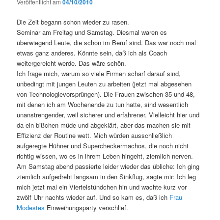
Veröffentlicht am
04/10/2010
Die Zeit begann schon wieder zu rasen.
Seminar am Freitag und Samstag. Diesmal waren es
überwiegend Leute, die schon im Beruf sind. Das war noch mal
etwas ganz anderes. Könnte sein, daß ich als Coach
weitergereicht werde. Das wäre schön.
Ich frage mich, warum so viele Firmen scharf darauf sind,
unbedingt mit jungen Leuten zu arbeiten (jetzt mal abgesehen
von Technologievorsprüngen). Die Frauen zwischen 35 und 48,
mit denen ich am Wochenende zu tun hatte, sind wesentlich
unanstrengender, weil sicherer und erfahrener. Vielleicht hier und
da ein bißchen müde und abgeklärt, aber das machen sie mit
Effizienz der Routine wett. Mich würden ausschließlich
aufgeregte Hühner und Supercheckermachos, die noch nicht
richtig wissen, wo es in ihrem Leben hingeht, ziemlich nerven.
Am Samstag abend passierte leider wieder das übliche: Ich ging
ziemlich aufgedreht langsam in den Sinkflug, sagte mir: Ich leg
mich jetzt mal ein Viertelstündchen hin und wachte kurz vor
zwölf Uhr nachts wieder auf. Und so kam es, daß ich
Frau
Modestes
Einweihungsparty verschlief.