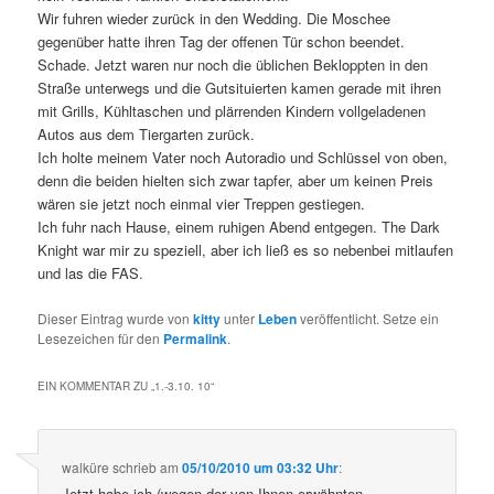
Wir fuhren wieder zurück in den Wedding. Die Moschee
gegenüber hatte ihren Tag der offenen Tür schon beendet.
Schade. Jetzt waren nur noch die üblichen Bekloppten in den
Straße unterwegs und die Gutsituierten kamen gerade mit ihren
mit Grills, Kühltaschen und plärrenden Kindern vollgeladenen
Autos aus dem Tiergarten zurück.
Ich holte meinem Vater noch Autoradio und Schlüssel von oben,
denn die beiden hielten sich zwar tapfer, aber um keinen Preis
wären sie jetzt noch einmal vier Treppen gestiegen.
Ich fuhr nach Hause, einem ruhigen Abend entgegen. The Dark
Knight war mir zu speziell, aber ich ließ es so nebenbei mitlaufen
und las die FAS.
Dieser Eintrag wurde von
kitty
unter
Leben
veröffentlicht. Setze ein
Lesezeichen für den
Permalink
.
EIN KOMMENTAR ZU „
1.-3.10. 10
“
walküre
schrieb
am
05/10/2010 um 03:32 Uhr
:
Jetzt habe ich (wegen der von Ihnen erwähnten