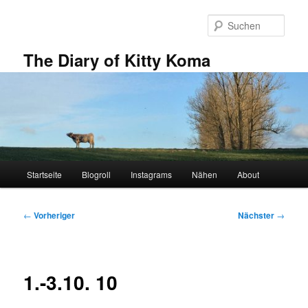
Zum
primären
Such
Inhalt
springen
The Diary of Kitty Koma
Hauptmenü
Startseite
Blogroll
Instagrams
Nähen
About
Beitragsnavigation
←
Vorheriger
Nächster
→
1.-3.10. 10