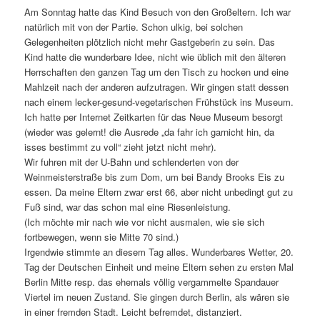
Am Sonntag hatte das Kind Besuch von den Großeltern. Ich war
natürlich mit von der Partie. Schon ulkig, bei solchen
Gelegenheiten plötzlich nicht mehr Gastgeberin zu sein. Das
Kind hatte die wunderbare Idee, nicht wie üblich mit den älteren
Herrschaften den ganzen Tag um den Tisch zu hocken und eine
Mahlzeit nach der anderen aufzutragen. Wir gingen statt dessen
nach einem lecker-gesund-vegetarischen Frühstück ins Museum.
Ich hatte per Internet Zeitkarten für das Neue Museum besorgt
(wieder was gelernt! die Ausrede „da fahr ich garnicht hin, da
isses bestimmt zu voll“ zieht jetzt nicht mehr).
Wir fuhren mit der U-Bahn und schlenderten von der
Weinmeisterstraße bis zum Dom, um bei Bandy Brooks Eis zu
essen. Da meine Eltern zwar erst 66, aber nicht unbedingt gut zu
Fuß sind, war das schon mal eine Riesenleistung.
(Ich möchte mir nach wie vor nicht ausmalen, wie sie sich
fortbewegen, wenn sie Mitte 70 sind.)
Irgendwie stimmte an diesem Tag alles. Wunderbares Wetter, 20.
Tag der Deutschen Einheit und meine Eltern sehen zu ersten Mal
Berlin Mitte resp. das ehemals völlig vergammelte Spandauer
Viertel im neuen Zustand. Sie gingen durch Berlin, als wären sie
in einer fremden Stadt. Leicht befremdet, distanziert.