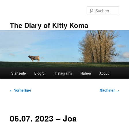
Zum
primären
Such
Inhalt
springen
The Diary of Kitty Koma
Hauptmenü
Startseite
Blogroll
Instagrams
Nähen
About
Beitragsnavigation
←
Vorheriger
Nächster
→
06.07. 2023 – Joa