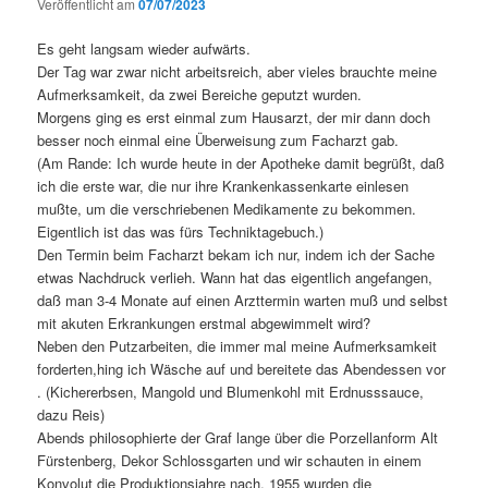
Veröffentlicht am
07/07/2023
Es geht langsam wieder aufwärts.
Der Tag war zwar nicht arbeitsreich, aber vieles brauchte meine
Aufmerksamkeit, da zwei Bereiche geputzt wurden.
Morgens ging es erst einmal zum Hausarzt, der mir dann doch
besser noch einmal eine Überweisung zum Facharzt gab.
(Am Rande: Ich wurde heute in der Apotheke damit begrüßt, daß
ich die erste war, die nur ihre Krankenkassenkarte einlesen
mußte, um die verschriebenen Medikamente zu bekommen.
Eigentlich ist das was fürs Techniktagebuch.)
Den Termin beim Facharzt bekam ich nur, indem ich der Sache
etwas Nachdruck verlieh. Wann hat das eigentlich angefangen,
daß man 3-4 Monate auf einen Arzttermin warten muß und selbst
mit akuten Erkrankungen erstmal abgewimmelt wird?
Neben den Putzarbeiten, die immer mal meine Aufmerksamkeit
forderten,hing ich Wäsche auf und bereitete das Abendessen vor
. (Kichererbsen, Mangold und Blumenkohl mit Erdnusssauce,
dazu Reis)
Abends philosophierte der Graf lange über die Porzellanform Alt
Fürstenberg, Dekor Schlossgarten und wir schauten in einem
Konvolut die Produktionsjahre nach. 1955 wurden die