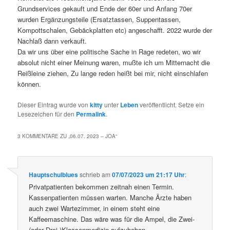
Grundservices gekauft und Ende der 60er und Anfang 70er
wurden Ergänzungsteile (Ersatztassen, Suppentassen,
Kompottschalen, Gebäckplatten etc) angeschafft. 2022 wurde der
Nachlaß dann verkauft.
Da wir uns über eine politische Sache in Rage redeten, wo wir
absolut nicht einer Meinung waren, mußte ich um Mitternacht die
Reißleine ziehen, Zu lange reden heißt bei mir, nicht einschlafen
können.
Dieser Eintrag wurde von
kitty
unter
Leben
veröffentlicht. Setze ein
Lesezeichen für den
Permalink
.
3 KOMMENTARE ZU „
06.07. 2023 – JOA
“
Hauptschulblues
schrieb
am
07/07/2023 um 21:17 Uhr
:
Privatpatienten bekommen zeitnah einen Termin.
Kassenpatienten müssen warten. Manche Ärzte haben
auch zwei Wartezimmer, in einem steht eine
Kaffeemaschine. Das wäre was für die Ampel, die Zwei-
(oder Drei-)Klassenmedizin aufzuheben.