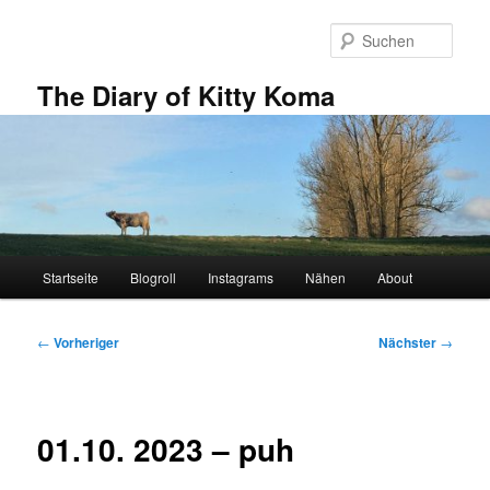
Zum
primären
Such
Inhalt
springen
The Diary of Kitty Koma
Hauptmenü
Startseite
Blogroll
Instagrams
Nähen
About
Beitragsnavigation
←
Vorheriger
Nächster
→
01.10. 2023 – puh