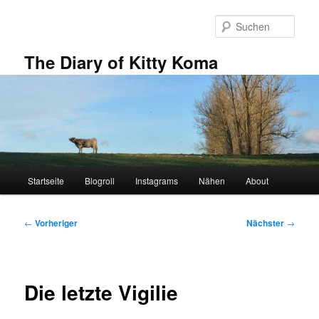
Zum
primären
Such
Inhalt
springen
The Diary of Kitty Koma
Hauptmenü
Startseite
Blogroll
Instagrams
Nähen
About
Beitragsnavigation
←
Vorheriger
Nächster
→
Die letzte Vigilie