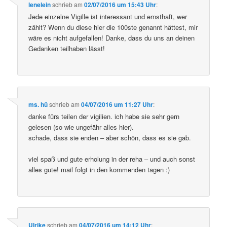
lenelein
schrieb
am
02/07/2016 um 15:43 Uhr
:
Jede einzelne Vigille ist interessant und ernsthaft, wer
zählt? Wenn du diese hier die 100ste genannt hättest, mir
wäre es nicht aufgefallen! Danke, dass du uns an deinen
Gedanken teilhaben lässt!
ms. hü
schrieb
am
04/07/2016 um 11:27 Uhr
:
danke fürs teilen der vigilien. ich habe sie sehr gern
gelesen (so wie ungefähr alles hier).
schade, dass sie enden – aber schön, dass es sie gab.
viel spaß und gute erholung in der reha – und auch sonst
alles gute! mail folgt in den kommenden tagen :)
Ulrike
schrieb
am
04/07/2016 um 14:12 Uhr
: