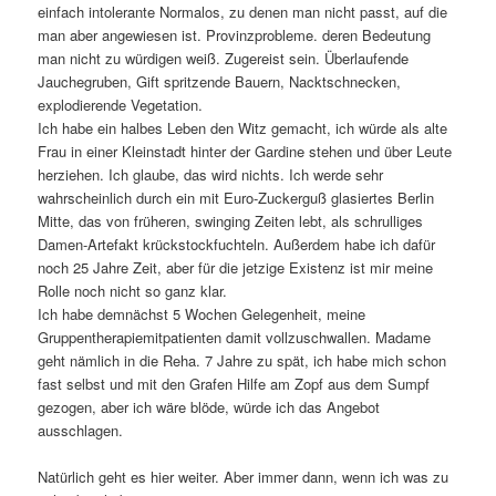
einfach intolerante Normalos, zu denen man nicht passt, auf die
man aber angewiesen ist. Provinzprobleme. deren Bedeutung
man nicht zu würdigen weiß. Zugereist sein. Überlaufende
Jauchegruben, Gift spritzende Bauern, Nacktschnecken,
explodierende Vegetation.
Ich habe ein halbes Leben den Witz gemacht, ich würde als alte
Frau in einer Kleinstadt hinter der Gardine stehen und über Leute
herziehen. Ich glaube, das wird nichts. Ich werde sehr
wahrscheinlich durch ein mit Euro-Zuckerguß glasiertes Berlin
Mitte, das von früheren, swinging Zeiten lebt, als schrulliges
Damen-Artefakt krückstockfuchteln. Außerdem habe ich dafür
noch 25 Jahre Zeit, aber für die jetzige Existenz ist mir meine
Rolle noch nicht so ganz klar.
Ich habe demnächst 5 Wochen Gelegenheit, meine
Gruppentherapiemitpatienten damit vollzuschwallen. Madame
geht nämlich in die Reha. 7 Jahre zu spät, ich habe mich schon
fast selbst und mit den Grafen Hilfe am Zopf aus dem Sumpf
gezogen, aber ich wäre blöde, würde ich das Angebot
ausschlagen.
Natürlich geht es hier weiter. Aber immer dann, wenn ich was zu