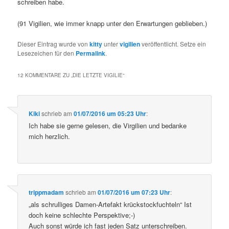
schreiben habe.
(91 Vigilien, wie immer knapp unter den Erwartungen geblieben.)
Dieser Eintrag wurde von
kitty
unter
vigilien
veröffentlicht. Setze ein
Lesezeichen für den
Permalink
.
12 KOMMENTARE ZU „
DIE LETZTE VIGILIE
“
Kiki
schrieb
am
01/07/2016 um 05:23 Uhr
:
Ich habe sie gerne gelesen, die Virgilien und bedanke
mich herzlich.
trippmadam
schrieb
am
01/07/2016 um 07:23 Uhr
:
„als schrulliges Damen-Artefakt krückstockfuchteln“ Ist
doch keine schlechte Perspektive;-)
Auch sonst würde ich fast jeden Satz unterschreiben.