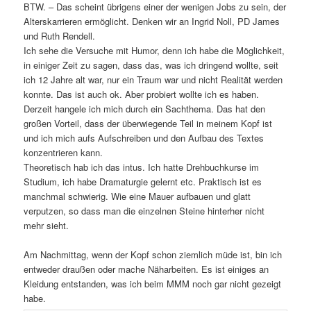
BTW. – Das scheint übrigens einer der wenigen Jobs zu sein, der
Alterskarrieren ermöglicht. Denken wir an Ingrid Noll, PD James
und Ruth Rendell.
Ich sehe die Versuche mit Humor, denn ich habe die Möglichkeit,
in einiger Zeit zu sagen, dass das, was ich dringend wollte, seit
ich 12 Jahre alt war, nur ein Traum war und nicht Realität werden
konnte. Das ist auch ok. Aber probiert wollte ich es haben.
Derzeit hangele ich mich durch ein Sachthema. Das hat den
großen Vorteil, dass der überwiegende Teil in meinem Kopf ist
und ich mich aufs Aufschreiben und den Aufbau des Textes
konzentrieren kann.
Theoretisch hab ich das intus. Ich hatte Drehbuchkurse im
Studium, ich habe Dramaturgie gelernt etc. Praktisch ist es
manchmal schwierig. Wie eine Mauer aufbauen und glatt
verputzen, so dass man die einzelnen Steine hinterher nicht
mehr sieht.
Am Nachmittag, wenn der Kopf schon ziemlich müde ist, bin ich
entweder draußen oder mache Näharbeiten. Es ist einiges an
Kleidung entstanden, was ich beim MMM noch gar nicht gezeigt
habe.