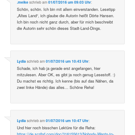
.meike
schrieb
am
01/07/2016 um 09:03 Uhr
:
Schön, schön. Ich bin mit allem einverstanden. Lesetipp
„Altes Land“, ich glaube die Autorin heißt Dörte Hansen.
Ich bin noch nicht ganz durch, aber für mich beschreibt
die Autorin sehr schön dieses Stadt-Land-Dings.
Lydia
schrieb
am
01/07/2016 um 10:43 Uhr
:
Schade, ich hab ja gerade erst angefangen, hier
mitzulesen. Aber OK, es gibt ja noch genug Lesestoff. :)
Du machst es richtig. Ich kenne (bis auf das Nähen, da
zwei linke Hände) das alles… Schöne Reha!
Lydia
schrieb
am
01/07/2016 um 10:47 Uhr
:
Und hier noch bisschen Lektüre für die Reha:
https://de.scribd.com/doc/316155613/Nobody-Wants-to-