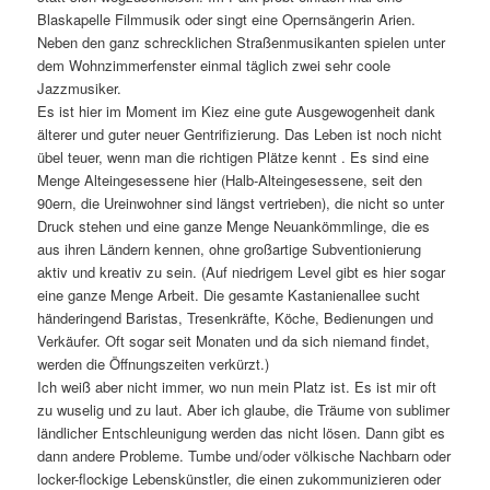
Blaskapelle Filmmusik oder singt eine Opernsängerin Arien.
Neben den ganz schrecklichen Straßenmusikanten spielen unter
dem Wohnzimmerfenster einmal täglich zwei sehr coole
Jazzmusiker.
Es ist hier im Moment im Kiez eine gute Ausgewogenheit dank
älterer und guter neuer Gentrifizierung. Das Leben ist noch nicht
übel teuer, wenn man die richtigen Plätze kennt . Es sind eine
Menge Alteingesessene hier (Halb-Alteingesessene, seit den
90ern, die Ureinwohner sind längst vertrieben), die nicht so unter
Druck stehen und eine ganze Menge Neuankömmlinge, die es
aus ihren Ländern kennen, ohne großartige Subventionierung
aktiv und kreativ zu sein. (Auf niedrigem Level gibt es hier sogar
eine ganze Menge Arbeit. Die gesamte Kastanienallee sucht
händeringend Baristas, Tresenkräfte, Köche, Bedienungen und
Verkäufer. Oft sogar seit Monaten und da sich niemand findet,
werden die Öffnungszeiten verkürzt.)
Ich weiß aber nicht immer, wo nun mein Platz ist. Es ist mir oft
zu wuselig und zu laut. Aber ich glaube, die Träume von sublimer
ländlicher Entschleunigung werden das nicht lösen. Dann gibt es
dann andere Probleme. Tumbe und/oder völkische Nachbarn oder
locker-flockige Lebenskünstler, die einen zukommunizieren oder