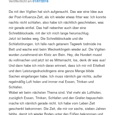
Veröffentlicht am
01/07/2016
Da mit den Vigilien hat sich aufgeraucht. Das war eine Idee aus
der Post-Influenza-Zeit, als ich wieder etwas fitter war. Ich konnte
nachts nicht schlafen, also habe ich nächtlich geschrieben, was
mir gerade einfiel. Das half nebenher auch über eine
Schreibblockade, mit der ich mich lange herumschlug.
Jetzt ist beides weg. Die Schreibblockade und die
Schlafstörungen. Ich falle nach getanem Tagwerk todmüde ins
Bett und wache erst beim Weckerklingeln wieder auf. Die Vigilien
wurden zunehmend ein Klotz am Bein. Hey, die Hundert musst
du vollmachen und jetzt ist es Mitternacht, los, denk dir was aus!
Und dann habe ich mich daran erinnert, dass ich mir mit Eitelkeit
und dem Leistungsdruckdingens eine ganze Menge blöde
Sachen eingefangen habe. Ich muss nämlich gar nichts, außer
regelmäßig Luft holen und immer mal Essen, Trinken und
Schlafen.
Wobei wir beim nächsten Thema sind. Viel mehr als Luftholen,
zuzüglich Essen, Trinken, Schlafen und den Grafen bepuscheln
mache ich nämlich gerade nicht. Ich habe vom Leben Zeit
geschenkt bekommen. Die Zeit, die mir vor sechs, sieben Jahren
fehlte, damit ich wieder Boden unter den Füßen bekommen und